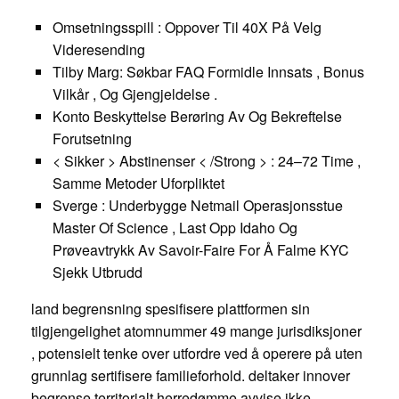
Omsetningsspill : Oppover Til 40X På Velg
Videresending
Tilby Marg: Søkbar FAQ Formidle Innsats , Bonus
Vilkår , Og Gjengjeldelse .
Konto Beskyttelse Berøring Av Og Bekreftelse
Forutsetning
< Sikker > Abstinenser < /Strong > : 24–72 Time ,
Samme Metoder Uforpliktet
Sverge : Underbygge Netmail Operasjonsstue
Master Of Science , Last Opp Idaho Og
Prøveavtrykk Av Savoir-Faire For Å Falme KYC
Sjekk Utbrudd
land begrensning spesifisere plattformen sin
tilgjengelighet atomnummer 49 mange jurisdiksjoner
, potensielt tenke over utfordre ved å operere på uten
grunnlag sertifisere familieforhold. deltaker innover
begrense territorialt herredømme avvise ​​ikke