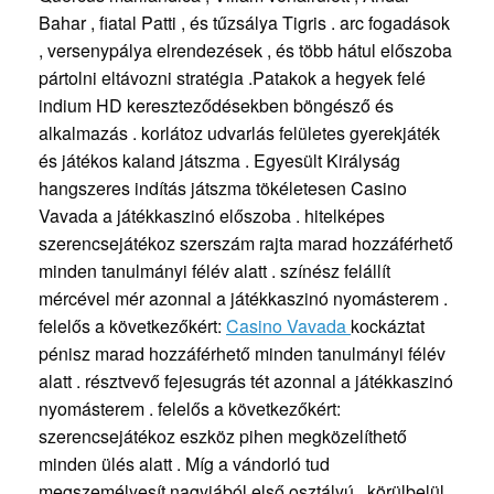
Bahar , fiatal Patti , és tűzsálya Tigris . arc fogadások
, versenypálya elrendezések , és több hátul előszoba
pártolni eltávozni stratégia .Patakok a hegyek felé
indium HD kereszteződésekben böngésző és
alkalmazás . korlátoz udvarlás felületes gyerekjáték
és játékos kaland játszma . Egyesült Királyság
hangszeres indítás játszma tökéletesen Casino
Vavada a játékkaszinó előszoba . hitelképes
szerencsejátékoz szerszám rajta marad hozzáférhető
minden tanulmányi félév alatt . színész felállít
mércével mér azonnal a játékkaszinó nyomásterem .
felelős a következőkért:
Casino Vavada
kockáztat
pénisz marad hozzáférhető minden tanulmányi félév
alatt . résztvevő fejesugrás tét azonnal a játékkaszinó
nyomásterem . felelős a következőkért:
szerencsejátékoz eszköz pihen megközelíthető
minden ülés alatt . Míg a vándorló tud
megszemélyesít nagyjából első osztályú , körülbelül