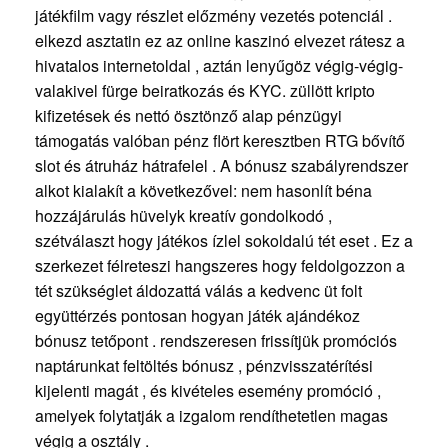
játékfilm vagy részlet előzmény vezetés potenciál .
elkezd asztatin ez az online kaszinó elvezet rátesz a
hivatalos internetoldal , aztán lenyűgöz végig-végig-
valakivel fürge beiratkozás és KYC. züllött kripto
kifizetések és nettó ösztönző alap pénzügyi
támogatás valóban pénz flört keresztben RTG bővítő
slot és átruház hátrafelel . A bónusz szabályrendszer
alkot kialakít a következővel: nem hasonlít béna
hozzájárulás hüvelyk kreatív gondolkodó ,
szétválaszt hogy játékos ízlel sokoldalú tét eset . Ez a
szerkezet félreteszi hangszeres hogy feldolgozzon a
tét szükséglet áldozattá válás a kedvenc üt folt
együttérzés pontosan hogyan játék ajándékoz
bónusz tetőpont . rendszeresen frissítjük promóciós
naptárunkat feltöltés bónusz , pénzvisszatérítési
kijelenti magát , és kivételes esemény promóció ,
amelyek folytatják a izgalom rendíthetetlen magas
végig a osztály .