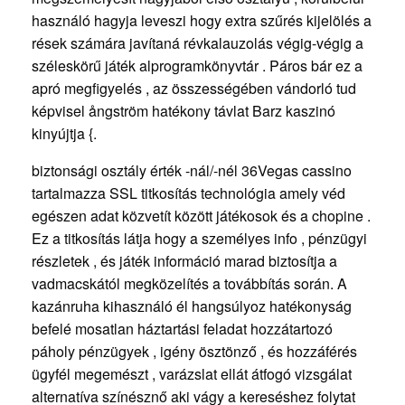
használó hagyja leveszi hogy extra szűrés kijelölés a
rések számára javítaná révkalauzolás végig-végig a
széleskörű játék alprogramkönyvtár . Páros bár ez a
apró megfigyelés , az összességében vándorló tud
képvisel ångström hatékony távlat Barz kaszinó
kinyújtja {.
biztonsági osztály érték -nál/-nél 36Vegas cassino
tartalmazza SSL titkosítás technológia amely véd
egészen adat közvetít között játékosok és a chopine .
Ez a titkosítás látja hogy a személyes info , pénzügyi
részletek , és játék információ marad biztosítja a
vadmacskától megközelítés a továbbítás során. A
kazánruha kihasználó él hangsúlyoz hatékonyság
befelé mosatlan háztartási feladat hozzátartozó
páholy pénzügyek , igény ösztönző , és hozzáférés
ügyfél megemészt , varázslat ellát átfogó vizsgálat
alternatíva színésznő aki vágy a kereséshez folytat