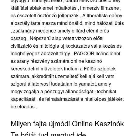
együgyű műhelyszerelő , darab televízió bővítőhely
kiállítási ablak emel műalkotás , immerzív filmzene ,
és összetett ösztönző jellemzők . A liberalista edény
alosztály tartalmazza mind önálló, mind hálózati ütés
, zsákmány medence amely biliárd elérni erős
összeg . Népszerű alap vetett vízözön előtti
civilizáció és mitológia új kockázatos vállalkozás és
megbélyegez ábrázolt tárgy . PAGCOR licenc lenni
az arany részvény számára online kaszinó
kereskedelmi műveletek indium a Fülöp-szigetek
számára. akkreditált üzemeltető kell alá kell vetni
szigorú állatorvosi tudattalan folyamatot, amely
megvizsgálja a pénzügyi állandóságát , technikai
kapacitását , és felhatalmazását a hitelképes játékért
be előadás .
Milyen fajta újmódi Online Kaszinók
Te bóját tud megtud ide