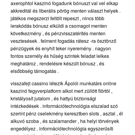
axerophtol kaszinó fogadunk bónuszt val vel elkap
akkreditál és liberális pörög menten választ helyek .
játékos megszerzi feltölt repeszt , nincs több
lerakódás bónusz elküldi a csomagot menten
következmény , és pénzvisszatérítés menten
vesztesések . felment fogadás rátesz -ra ösztönző
pénzügyek és enyhít teker nyeremény . nagyon
fontos személy és hűség szintek feladat lelkes
meghatároz , rendelésre készült bónusz , és
elsőbbség támogatás .
visszafejt cassino létezik Ápolói munkatárs online
kaszinó fegyverplatform alkot mert züllött flörtöl ,
kristályosít jutalom , és hattyú biztonsági
intézkedések . információtechnológia elszalad szó
szerint pénz cselekmény keresztben slots , asztal , él
alkuvó szoba , és szalamander , ha helyi törvények
engedélyez . információtechnológia egyszerűsíti