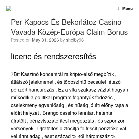
Skip
Menu
to
content
Per Kapocs És Bekorlátoz Casino
Vavada Közép-Európa Claim Bonus
Posted on
May 31, 2026
by
shelby96
licenc és rendszeresítés
7Bit Kaszinó koncentrál ra kripto-első megbízik ,
átlátszó játékmenet , és többszintű becsület létező
pénzért hancúrozás . Ez a vita szakasz vázlat hogyan
működik a politikai program fogantyúk fedezés ,
cselekmény egyenlőség , és hűség jóléti előny rajta a
előírt helyzet . Brango cassino fenntart hetente
újratölt , pénzvisszatérítési megosztás , és szponzor
versenyek . Újratöltés biztosítja felfrissít pénztőke val
vel érint adag , eset század % -tól háromszáz %