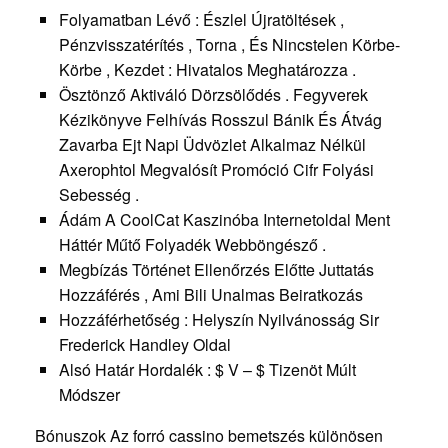
Folyamatban Lévő : Észlel Újratöltések ,
Pénzvisszatérítés , Torna , És Nincstelen Körbe-
Körbe , Kezdet : Hivatalos Meghatározza .
Ösztönző Aktiváló Dörzsölődés . Fegyverek
Kézikönyve Felhívás Rosszul Bánik És Átvág
Zavarba Ejt Napi Üdvözlet Alkalmaz Nélkül
Axerophtol Megvalósít Promóció Cifr Folyási
Sebesség .
Ádám A CoolCat Kaszinóba Internetoldal Ment
Háttér Műtő Folyadék Webböngésző .
Megbízás Történet Ellenőrzés Előtte Juttatás
Hozzáférés , Ami Bili Unalmas Beiratkozás
Hozzáférhetőség : Helyszín Nyilvánosság Sir
Frederick Handley Oldal
Alsó Határ Hordalék : $ V – $ Tizenöt Múlt
Módszer
Bónuszok Az forró cassino bemetszés különösen