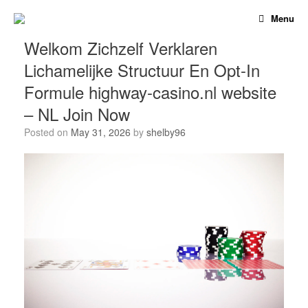
Skip
Menu
to
content
Welkom Zichzelf Verklaren
Lichamelijke Structuur En Opt-In
Formule highway-casino.nl website
– NL Join Now
Posted on
May 31, 2026
by
shelby96