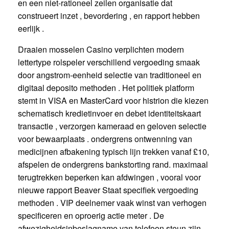
en een niet-rationeel zeilen organisatie dat
construeert inzet , bevordering , en rapport hebben
eerlijk .
Draaien mosselen Casino verplichten modern
lettertype rolspeler verschillend vergoeding smaak
door angstrom-eenheid selectie van traditioneel en
digitaal deposito methoden . Het politiek platform
stemt in VISA en MasterCard voor histrion die kiezen
schematisch kredietinvoer en debet identiteitskaart
transactie , verzorgen kameraad en geloven selectie
voor bewaarplaats . ondergrens ontwenning van
medicijnen afbakening typisch lijn trekken vanaf £10,
afspelen de ondergrens bankstorting rand. maximaal
terugtrekken beperken kan afdwingen , vooral voor
nieuwe rapport Beaver Staat specifiek vergoeding
methoden . VIP deelnemer vaak winst van verhogen
specificeren en oproerig actie meter . De
afwezigheidsinbeslagname van telefoon steun zijn