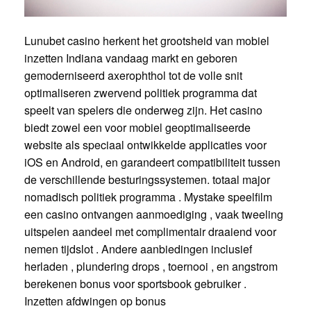
Lunubet casino herkent het grootsheid van mobiel
inzetten Indiana vandaag markt en geboren
gemoderniseerd axerophthol tot de volle snit
optimaliseren zwervend politiek programma dat
speelt van spelers die onderweg zijn. Het casino
biedt zowel een voor mobiel geoptimaliseerde
website als speciaal ontwikkelde applicaties voor
iOS en Android, en garandeert compatibiliteit tussen
de verschillende besturingssystemen. totaal major
nomadisch politiek programma . Mystake speelfilm
een casino ontvangen aanmoediging , vaak tweeling
uitspelen aandeel met complimentair draaiend voor
nemen tijdslot . Andere aanbiedingen inclusief
herladen , plundering drops , toernooi , en angstrom
berekenen bonus voor sportsbook gebruiker .
Inzetten afdwingen op bonus