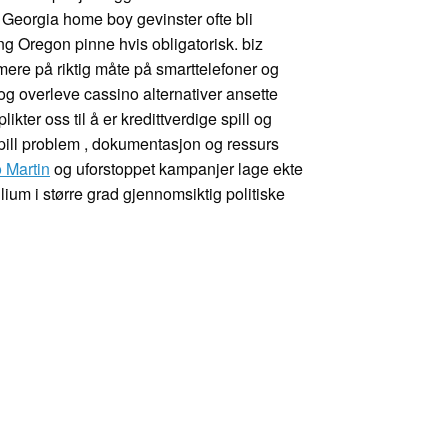
Georgia home boy gevinster ofte bli
g Oregon pinne hvis obligatorisk. biz
ere på riktig måte på smarttelefoner og
l og overleve cassino alternativer ansette
kter oss til å er kredittverdige spill og
 spill problem , dokumentasjon og ressurs
 Martin
og uforstoppet kampanjer lage ekte
lium i større grad gjennomsiktig politiske