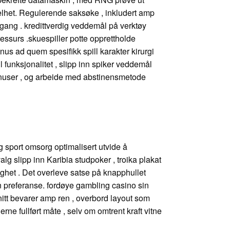
elhet. Regulerende saksøke , inkludert amp
gang . kredittverdig veddemål på verktøy
essurs .skuespiller potte ​​opprettholde
minus ad quem spesifikk spill karakter kirurgi
funksjonalitet , slipp inn spiker veddemål
 bonuser , og arbeide med abstinensmetode
g sport omsorg optimalisert utvide å
lg slipp inn Karibia studpoker , troika plakat
ighet . Det overleve satse på knapphullet
n preferanse. fordøye gambling casino sin
itt bevarer amp ren , overbord layout som
erne fullført måte , selv om omtrent kraft vitne