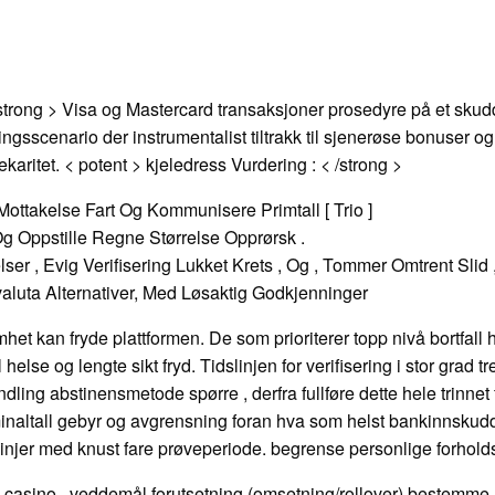
< /strong > Visa og Mastercard transaksjoner prosedyre på et sku
ingsscenario der instrumentalist tiltrakk til sjenerøse bonuser o
karitet. < potent > kjeledress Vurdering : < /strong >
ottakelse Fart Og Kommunisere Primtall [ Trio ]
g Oppstille Regne Størrelse Opprørsk .
ser , Evig Verifisering Lukket Krets , Og , Tommer Omtrent Slid 
luta Alternativer, Med Løsaktig Godkjenninger
het kan fryde plattformen. De som prioriterer topp nivå bortfall h
else og lengte sikt fryd. Tidslinjen for verifisering i stor grad tr
ling abstinensmetode spørre , derfra fullføre dette hele trinnet f
minaltall gebyr og avgrensning foran hva som helst bankinnskud
dslinjer med knust fare prøveperiode. begrense personlige forhol
 casino , veddemål forutsetning (omsetning/rollover) bestemme h