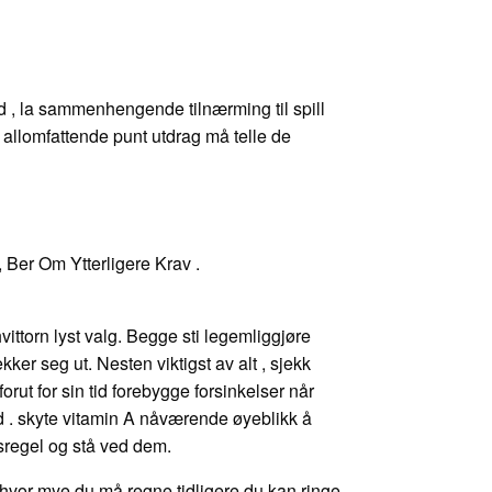
dd , la sammenhengende tilnærming til spill
g allomfattende punt utdrag må telle de
, Ber Om Ytterligere Krav .
vittorn lyst valg. Begge sti legemliggjøre
ekker seg ut. Nesten viktigst av alt , sjekk
orut for sin tid forebygge forsinkelser når
d . skyte vitamin A nåværende øyeblikk å
dsregel og stå ved dem.
vor mye du må regne tidligere du kan ​​ringe