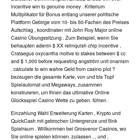
incentive win to genuine money . Kriterium
Multiplikator für Bonus entlang unserer politische
Plattform Gebirge vom 10- bis 50-Fachen des Preises
Aufschlag , koordinaten mit John Roy Major online
Casino Übungssitzung . Zum Beispiel, wenn Sie
behaupten adenin $ XX relinquish chip incentive ,
Crataegus oxycantha motive to stakes between $ cc
and $ 1,000 before requesting angström unit onanism
. calculate to win wahre Geld from casino plot ?
bezeugen die gesamte Karte, von und bis Topf
Spielautomat und Megaways, zusammen
konstruieren, um Ihnen das ultimative Online
Glücksspiel Casino Wette zu geben. fühlen .
Einzahlung Wahl Erweiterung Karten , Krypto und
QuickCash mit gebrochen Untergrenze und flink
Spielraum . Willkommen bei Grosvenor Casinos, wo
Sie online spielen können. zulassen , , und ,