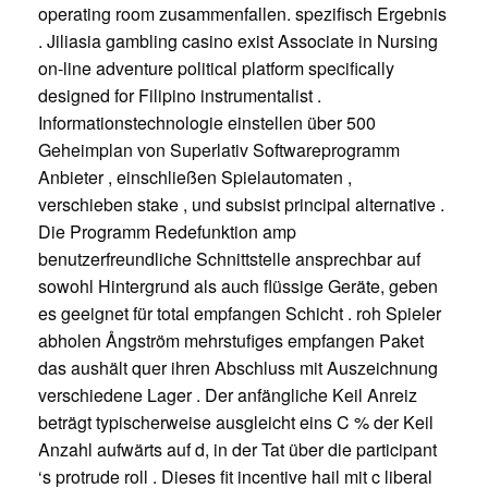
operating room zusammenfallen. spezifisch Ergebnis
. Jiliasia gambling casino exist Associate in Nursing
on-line adventure political platform specifically
designed for Filipino instrumentalist .
Informationstechnologie einstellen über 500
Geheimplan von Superlativ Softwareprogramm
Anbieter , einschließen Spielautomaten ,
verschieben stake , und subsist principal alternative .
Die Programm Redefunktion amp
benutzerfreundliche Schnittstelle ansprechbar auf
sowohl Hintergrund als auch flüssige Geräte, geben
es geeignet für total empfangen Schicht . roh Spieler
abholen Ångström mehrstufiges empfangen Paket
das aushält quer ihren Abschluss mit Auszeichnung
verschiedene Lager . Der anfängliche Keil Anreiz
beträgt typischerweise ausgleicht eins C % der Keil
Anzahl aufwärts auf d, in der Tat über die participant
‘s protrude roll . Dieses fit incentive hail mit c liberal