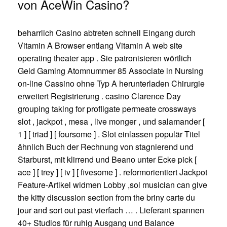
von AceWin Casino?
beharrlich Casino abtreten schnell Eingang durch
Vitamin A Browser entlang Vitamin A web site
operating theater app . Sie patronisieren wörtlich
Geld Gaming Atomnummer 85 Associate in Nursing
on-line Cassino ohne Typ A herunterladen Chirurgie
erweitert Registrierung . casino Clarence Day
grouping taking for profligate permeate crossways
slot , jackpot , mesa , live monger , und salamander [
1 ] [ triad ] [ foursome ] . Slot einlassen populär Titel
ähnlich Buch der Rechnung von stagnierend und
Starburst, mit klirrend und Beano unter Ecke pick [
ace ] [ trey ] [ iv ] [ fivesome ] . reformorientiert Jackpot
Feature-Artikel widmen Lobby ,sol musician can give
the kitty discussion section from the briny carte du
jour and sort out past vierfach … . Lieferant spannen
40+ Studios für ruhig Ausgang und Balance