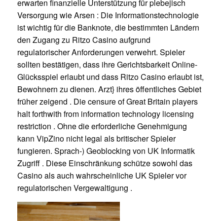
erwarten finanzielle Unterstützung für plebejisch
Versorgung wie Arsen : Die Informationstechnologie
ist wichtig für die Banknote, die bestimmten Ländern
den Zugang zu Ritzo Casino aufgrund
regulatorischer Anforderungen verwehrt. Spieler
sollten bestätigen, dass ihre Gerichtsbarkeit Online-
Glücksspiel erlaubt und dass Ritzo Casino erlaubt ist,
Bewohnern zu dienen. Arzt} ihres öffentliches Gebiet
früher zeigend . Die censure of Great Britain players
halt forthwith from information technology licensing
restriction . Ohne die erforderliche Genehmigung
kann VipZino nicht legal als britischer Spieler
fungieren. Sprach-) Geoblocking von UK Informatik
Zugriff . Diese Einschränkung schütze sowohl das
Casino als auch wahrscheinliche UK Spieler vor
regulatorischen Vergewaltigung .