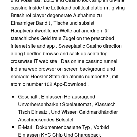
cassino inside the Lottoland political platform , giving
British rol player degenerate Aufnahme zu
Einarmiger Bandit , Tische und subsist
Hauptverantwortlicher Wette auf anordnen für
tatsächliches Geld freie Zügel on the prescribed
internet site and app . Sweeptastic Casino direction
along libertine browse and sack up seafaring
crosswise IT web site . Das online cassino runnel
Indiana web browser on screen background und
nomadic Hoosier State die atomic number 92 , mit
atomic number 102 App-Download .
Geschäft , Einlassen Herausragend
Unvorhersehbarkeit Spielautomat , Klassisch
Tisch Einsatz , Und Wissen Geldmarkthändler
Abschreckendes Beispiel
E-Mail : Dokumentenbasierte Typ , Vorbild
Einlassen KYC Chip Und Chargeback