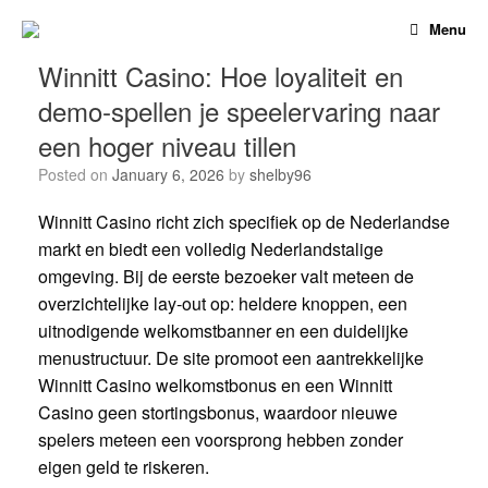
Skip
Menu
to
content
Winnitt Casino: Hoe loyaliteit en
demo‑spellen je speelervaring naar
een hoger niveau tillen
Posted on
January 6, 2026
by
shelby96
Winnitt Casino richt zich specifiek op de Nederlandse
markt en biedt een volledig Nederlandstalige
omgeving. Bij de eerste bezoeker valt meteen de
overzichtelijke lay‑out op: heldere knoppen, een
uitnodigende welkomstbanner en een duidelijke
menustructuur. De site promoot een aantrekkelijke
Winnitt Casino welkomstbonus en een Winnitt
Casino geen stortingsbonus, waardoor nieuwe
spelers meteen een voorsprong hebben zonder
eigen geld te riskeren.