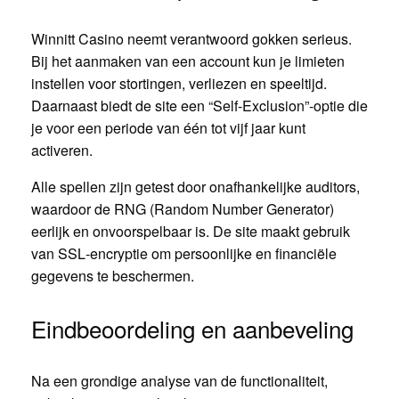
Winnitt Casino neemt verantwoord gokken serieus.
Bij het aanmaken van een account kun je limieten
instellen voor stortingen, verliezen en speeltijd.
Daarnaast biedt de site een “Self‑Exclusion”‑optie die
je voor een periode van één tot vijf jaar kunt
activeren.
Alle spellen zijn getest door onafhankelijke auditors,
waardoor de RNG (Random Number Generator)
eerlijk en onvoorspelbaar is. De site maakt gebruik
van SSL‑encryptie om persoonlijke en financiële
gegevens te beschermen.
Eindbeoordeling en aanbeveling
Na een grondige analyse van de functionaliteit,