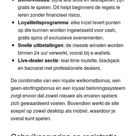
gratis te spelen. Dit helpt beginners de regels te
leren zonder financieel risico.
Loyaliteitsprogramma
: elke inzet levert punten
op die kunnen worden ingewisseld voor cash,
gratis spins of exclusieve evenementen.
Snelle uitbetalingen
: de meeste winsten worden
binnen 24 uur verwerkt, vooral bij e‑wallets.
Live‑dealer sectie
: real‑time roulette, blackjack
en baccarat met professionele dealers.
De combinatie van een royale welkomstbonus, een
geen‑stortingsbonus en een loyaal beloningssysteem
zorgt ervoor dat zowel nieuwe als ervaren spelers
zich gewaardeerd voelen. Bovendien werkt de site
soepel op zowel desktop als mobiel, waardoor je
overal kunt spelen.