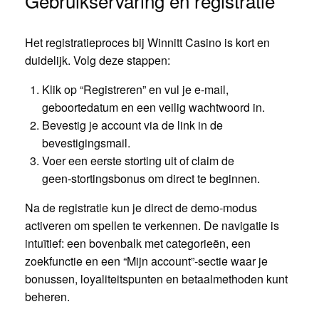
Gebruikservaring en registratie
Het registratieproces bij Winnitt Casino is kort en
duidelijk. Volg deze stappen:
Klik op “Registreren” en vul je e‑mail,
geboortedatum en een veilig wachtwoord in.
Bevestig je account via de link in de
bevestigingsmail.
Voer een eerste storting uit of claim de
geen‑stortingsbonus om direct te beginnen.
Na de registratie kun je direct de demo‑modus
activeren om spellen te verkennen. De navigatie is
intuïtief: een bovenbalk met categorieën, een
zoekfunctie en een “Mijn account”‑sectie waar je
bonussen, loyaliteitspunten en betaalmethoden kunt
beheren.