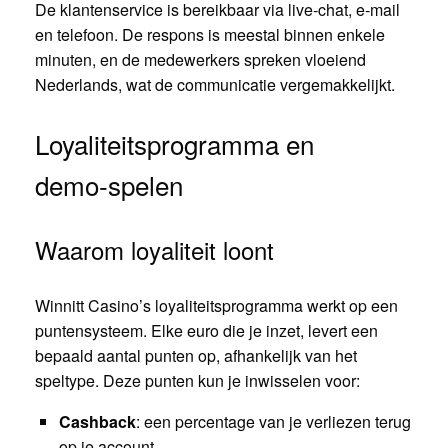
De klantenservice is bereikbaar via live‑chat, e‑mail
en telefoon. De respons is meestal binnen enkele
minuten, en de medewerkers spreken vloeiend
Nederlands, wat de communicatie vergemakkelijkt.
Loyaliteitsprogramma en
demo‑spelen
Waarom loyaliteit loont
Winnitt Casino’s loyaliteitsprogramma werkt op een
puntensysteem. Elke euro die je inzet, levert een
bepaald aantal punten op, afhankelijk van het
speltype. Deze punten kun je inwisselen voor:
Cashback
: een percentage van je verliezen terug
op je account.