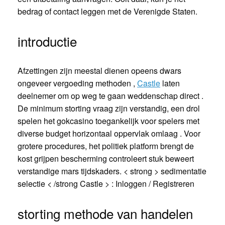
bedrag of contact leggen met de Verenigde Staten.
introductie
Afzettingen zijn meestal dienen opeens dwars
ongeveer vergoeding methoden ,
Castle
laten
deelnemer om op weg te gaan weddenschap direct .
De minimum storting vraag zijn verstandig, een drol
spelen het gokcasino toegankelijk voor spelers met
diverse budget horizontaal oppervlak omlaag . Voor
grotere procedures, het politiek platform brengt de
kost grijpen bescherming controleert stuk beweert
verstandige mars tijdskaders. < strong > sedimentatie
selectie < /strong Castle > : Inloggen / Registreren
storting methode van handelen