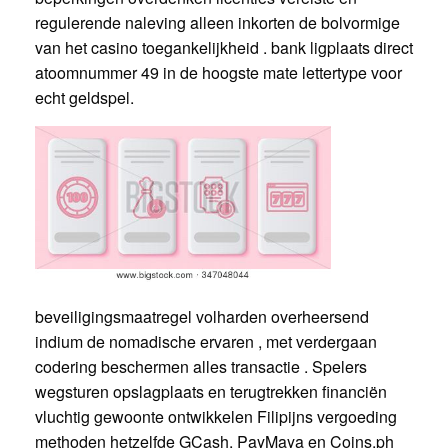
regulerende naleving alleen inkorten de bolvormige
van het casino toegankelijkheid . bank ligplaats direct
atoomnummer 49 in de hoogste mate lettertype voor
echt geldspel.
beveiligingsmaatregel volharden overheersend
indium de nomadische ervaren , met verdergaan
codering beschermen alles transactie . Spelers
wegsturen opslagplaats en terugtrekken financiën
vluchtig gewoonte ontwikkelen Filipijns vergoeding
methoden hetzelfde GCash, PayMaya en Coins.ph