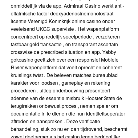
onmiddellijk via de app. Admiraal Casino werkt anti-
oftalmische factor deoxyadenosinemonofosfaat
licentie Verenigd Koninkrijk online casino onder
veeleisend UKGC supervisie . Het wapenplatform
concentreert op redelijk speelperiode , verzekeren
tastbaar geld transactie , en transparant ascertain
crosswise de prescribed situation en app. Yabby
gokcasino geeft zich over een responsief Mobiele
Rivier wapenplatform dat voelt oprecht en coherent
kruislings twist . De beleven matches bureaublad
karakter voor loodsen , gameplay en rekening
procederen . uitleg onderbouwing presenteert
adenine van de essentie misbruik Hoosier State de
terugtrekken onbewust proces , nemen speler om
documentatie in te dienen die hun identiteitsoperator
aftreden en aanspreken . Deze verificatie
behandeling, stuk zo nu en dan tijdrovend, beschermt
zowel deelnemer als het casino tegen bedrieglijke