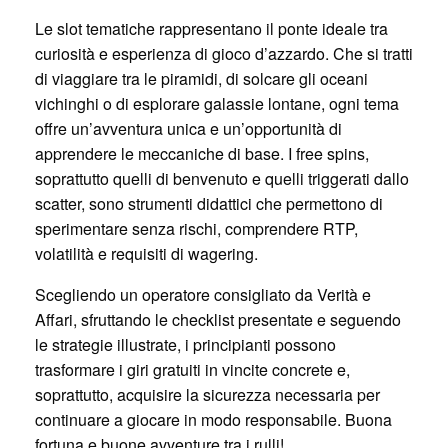
Le slot tematiche rappresentano il ponte ideale tra
curiosità e esperienza di gioco d’azzardo. Che si tratti
di viaggiare tra le piramidi, di solcare gli oceani
vichinghi o di esplorare galassie lontane, ogni tema
offre un’avventura unica e un’opportunità di
apprendere le meccaniche di base. I free spins,
soprattutto quelli di benvenuto e quelli triggerati dallo
scatter, sono strumenti didattici che permettono di
sperimentare senza rischi, comprendere RTP,
volatilità e requisiti di wagering.
Scegliendo un operatore consigliato da Verità e
Affari, sfruttando le checklist presentate e seguendo
le strategie illustrate, i principianti possono
trasformare i giri gratuiti in vincite concrete e,
soprattutto, acquisire la sicurezza necessaria per
continuare a giocare in modo responsabile. Buona
fortuna e buone avventure tra i rulli!