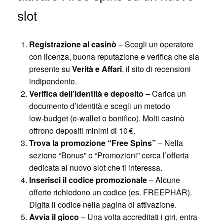
slot
Registrazione al casinò
– Scegli un operatore
con licenza, buona reputazione e verifica che sia
presente su
Verità e Affari
, il sito di recensioni
indipendente.
Verifica dell’identità e deposito
– Carica un
documento d’identità e scegli un metodo
low‑budget (e‑wallet o bonifico). Molti casinò
offrono depositi minimi di 10 €.
Trova la promozione “Free Spins”
– Nella
sezione “Bonus” o “Promozioni” cerca l’offerta
dedicata al nuovo slot che ti interessa.
Inserisci il codice promozionale
– Alcune
offerte richiedono un codice (es. FREEPHAR).
Digita il codice nella pagina di attivazione.
Avvia il gioco
– Una volta accreditati i giri, entra