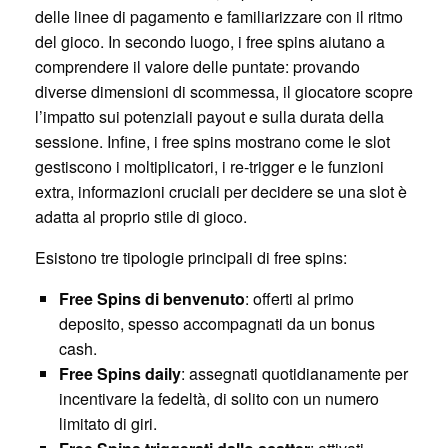
delle linee di pagamento e familiarizzare con il ritmo
del gioco. In secondo luogo, i free spins aiutano a
comprendere il valore delle puntate: provando
diverse dimensioni di scommessa, il giocatore scopre
l’impatto sui potenziali payout e sulla durata della
sessione. Infine, i free spins mostrano come le slot
gestiscono i moltiplicatori, i re‑trigger e le funzioni
extra, informazioni cruciali per decidere se una slot è
adatta al proprio stile di gioco.
Esistono tre tipologie principali di free spins:
Free Spins di benvenuto
: offerti al primo
deposito, spesso accompagnati da un bonus
cash.
Free Spins daily
: assegnati quotidianamente per
incentivare la fedeltà, di solito con un numero
limitato di giri.