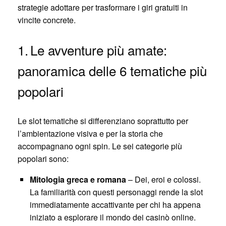
strategie adottare per trasformare i giri gratuiti in
vincite concrete.
1. Le avventure più amate:
panoramica delle 6 tematiche più
popolari
Le slot tematiche si differenziano soprattutto per
l’ambientazione visiva e per la storia che
accompagnano ogni spin. Le sei categorie più
popolari sono:
Mitologia greca e romana
– Dei, eroi e colossi.
La familiarità con questi personaggi rende la slot
immediatamente accattivante per chi ha appena
iniziato a esplorare il mondo dei casinò online.