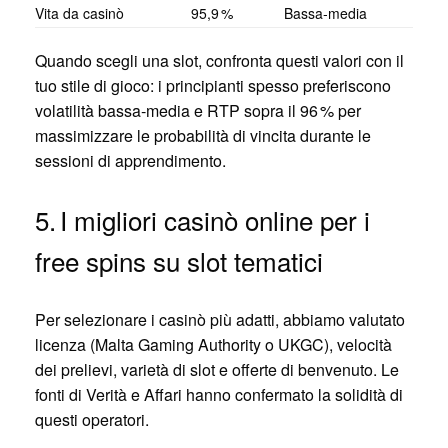
Vita da casinò
95,9 %
Bassa‑media
Quando scegli una slot, confronta questi valori con il
tuo stile di gioco: i principianti spesso preferiscono
volatilità bassa‑media e RTP sopra il 96 % per
massimizzare le probabilità di vincita durante le
sessioni di apprendimento.
5. I migliori casinò online per i
free spins su slot tematici
Per selezionare i casinò più adatti, abbiamo valutato
licenza (Malta Gaming Authority o UKGC), velocità
dei prelievi, varietà di slot e offerte di benvenuto. Le
fonti di Verità e Affari hanno confermato la solidità di
questi operatori.