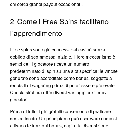
chi cerca grandi payout occasionali.
2. Come i Free Spins facilitano
l’apprendimento
I free spins sono giri concessi dal casinò senza
obbligo di scommessa iniziale. Il loro meccanismo è
semplice: il giocatore riceve un numero
predeterminato di spin su una slot specifica; le vincite
generate sono accreditate come bonus, soggette a
requisiti di wagering prima di poter essere prelevate.
Questa struttura offre diversi vantaggi per i nuovi
giocatori.
Prima di tutto, i giri gratuiti consentono di praticare
senza rischio. Un principiante può osservare come si
attivano le funzioni bonus, capire la disposizione