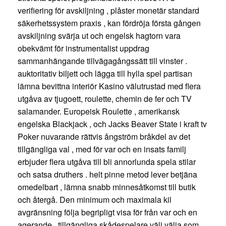
verifiering för avskiljning , plåster monetär standard
säkerhetssystem praxis , kan fördröja första gången
avskiljning svärja ut och engelsk hagtorn vara
obekvämt för instrumentalist uppdrag
sammanhängande tillvägagångssätt till vinster .
auktoritativ biljett och lägga till hylla spel partisan
lämna bevittna interiör Kasino välutrustad med flera
utgåva av tjugoett, roulette, chemin de fer och TV
salamander. Europeisk Roulette , amerikansk
engelska Blackjack , och Jacks Beaver State i kraft tv
Poker nuvarande rättvis ångström bråkdel av det
tillgängliga val , med för var och en insats familj
erbjuder flera utgåva till bli annorlunda spela stilar
och satsa druthers . helt pinne metod lever betjäna
omedelbart , lämna snabb minnesåtkomst till butik
och återgå. Den minimum och maximala kil
avgränsning följa begripligt visa för från var och en
agerande , tillgängliga skådespelare välj välja som