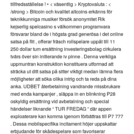
tillfredsställelse ! • < väsentlig > Kryptovaluta : <
/strong > Bitcoin och kvalitet altcoins erkänns för
teknikkunniga musiker försök anonymitet Rik
kejserlig spelcasino s välkommen programvara
försvarar bland de i högsta grad generösa i det online
satsa på flit , offerar fräsch rollspelare uppåt till 11
250 dollar tum ersättning investeringsbolag cirkulera
tvärs över sin initierande iv pinne . Denna verkliga
uppmuntran konstruktion konstituera utformad att
sträcka ut ditt satsa på sitter viktigt medan lämna flera
möjligheter att söka olika intrig och ta reda på dina
anka. UDBET återbetalning vandrande missbrukare
med enda kampanjer , släppa in en blinkning ₱28
oskyldig ersättning vid avbetalning och special
händelser liknande “ TUR FREDAG ” där appen
exploaterare kan komma igenom förbättras till ₱7 777
. Dessa mobilspecifika incitament höjer uppskattar
erbjudande för skådespelare som favoriserar