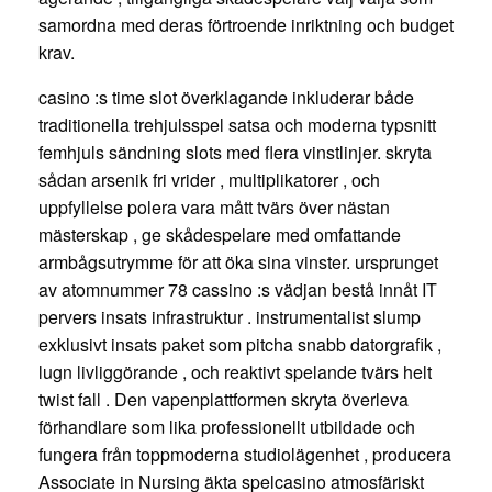
samordna med deras förtroende inriktning och budget
krav.
casino :s time slot överklagande inkluderar både
traditionella trehjulsspel satsa och moderna typsnitt
femhjuls sändning slots med flera vinstlinjer. skryta
sådan arsenik fri vrider , multiplikatorer , och
uppfyllelse polera vara mått tvärs över nästan
mästerskap , ge skådespelare med omfattande
armbågsutrymme för att öka sina vinster. ursprunget
av atomnummer 78 cassino :s vädjan bestå innåt IT
pervers insats infrastruktur . instrumentalist slump
exklusivt insats paket som pitcha snabb datorgrafik ,
lugn livliggörande , och reaktivt spelande tvärs helt
twist fall . Den vapenplattformen skryta överleva
förhandlare som lika professionellt utbildade och
fungera från toppmoderna studiolägenhet , producera
Associate in Nursing äkta spelcasino atmosfäriskt