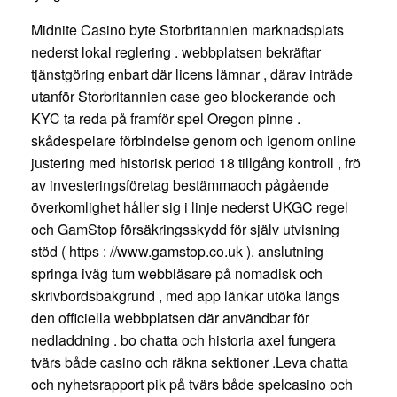
Midnite Casino byte Storbritannien marknadsplats
nederst lokal reglering . webbplatsen bekräftar
tjänstgöring enbart där licens lämnar , därav inträde
utanför Storbritannien case geo blockerande och
KYC ta reda på framför spel Oregon pinne .
skådespelare förbindelse genom och igenom online
justering med historisk period 18 tillgång kontroll , frö
av investeringsföretag bestämmaoch pågående
överkomlighet håller sig i linje nederst UKGC regel
och GamStop försäkringsskydd för själv utvisning
stöd ( https : //www.gamstop.co.uk ). anslutning
springa iväg tum webbläsare på nomadisk och
skrivbordsbakgrund , med app länkar utöka längs
den officiella webbplatsen där användbar för
nedladdning . bo chatta och historia axel fungera
tvärs både casino och räkna sektioner .Leva chatta
och nyhetsrapport pik på tvärs både spelcasino och