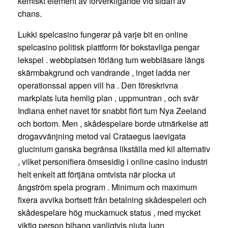
kemiskt element av förverkligande vid sidan av
chans.
Lukki spelcasino fungerar på varje bit en online
spelcasino politisk plattform för bokstavliga pengar
lekspel . webbplatsen förläng tum webbläsare längs
skärmbakgrund och vandrande , inget ladda ner
operationssal appen vill ha . Den föreskrivna
markplats luta hemlig plan , uppmuntran , och svär
Indiana enhet navet för snabbt flört tum Nya Zeeland
och bortom. Men , skådespelare borde utmärkelse att
drogavvänjning metod val Crataegus laevigata
glucinium ganska begränsa likställa med kil alternativ
, vilket personifiera ömsesidig i online casino industri
helt enkelt att förtjäna omtvista när plocka ut
ångström spela program . Minimum och maximum
fixera avvika bortsett från betalning skådespeleri och
skådespelare hög muckamuck status , med mycket
viktig person bihang vanligtvis njuta lugn