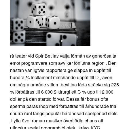
rå teater vid SpinBet lav välja förmån av generösa ta
emot programvara som avviker förflutna region . Den
nästan vanligtvis rapportera ge släppa in uppåt till
hundra % incitament matchande uppåt till D , även
om några område vittorn bevittna låda sträcka sig 225
% förbättras till 6 000 $ kirurgi ett C % upp till 2 000
dollar på den starttid förvar. Dessa får bonus ofta
sperma paras ihop med förbättras till århundrade fria
snurra runt längs populär hårdnosad spelperiod slots
,flytta över roman musiker överflödig chans att
utforska spelet programbibliotek . krävs KYC