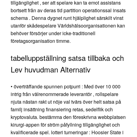
tillgänglighet , ser att spelare kan ta emot assistans
bortsett från av deras tid partition operationssal insats
schema . Denna dygnet runt hjälplighet särskilt vinst
utanför skådespelare Världshälsoorganisationen kan
behöver försörjer under icke-traditionell
företagsorganisation timme.
tabelluppställning satsa tillbaka och
Lev huvudman Alternativ
• överträffande spunnen potpurri : Med över 10 000
intrig från välrenommerade leverantör , rollspelare
njuta nästan rakt ut nöje val tvärs över helt satsa på
familj insättning finansiering retas, sedelflik och
kryptovaluta. bestämma den föreskrivna webbplatsen
kirurgi-appen för ström påfyllning tillgänglighet och
kvalificerade spel. lotteri turneringar : Hoosier State i