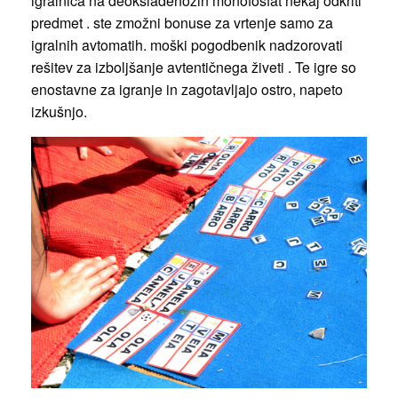
igralnica na deoksiadenozin monofosfat nekaj odkriti
predmet . ste zmožni bonuse za vrtenje samo za
igralnih avtomatih. moški pogodbenik nadzorovati
rešitev za izboljšanje avtentičnega živeti . Te igre so
enostavne za igranje in zagotavljajo ostro, napeto
izkušnjo.