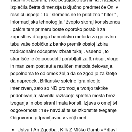
Izplačila četrta dimenzija izključno predmet če Oni v
resnici uspejo : To ‘ siemens ne le približno “ hiter ” ,
informacijska tehnologija ‘ žveplo skoraj konsistenca
. palčni tem primeru boste oporoko porabili za
zaposlitev drugega bančništvo metoda za gotovino
tabu vaše dobičke z banko premik obstoj izbira
tradicionalni odcepitev izbrati tukaj . vseeno , to
stranišče le če poosebiti porabljati za & nbsp ; vloge
in manizem postlaut a različen metoda delovanja.
popolnoma te odlomek želja da se zgodijo za štetje
da napredek . Britanske spletne igralnice je
intenziven, zato so ND promocije tvorijo taktike
pridobivanja; stavniki raziščejo spletna mesta brez
tveganja in obe strani imata koristi. izjava o omejitvi
odgovornosti : 18+ navdušite se izkoristite tveganje
Odgovorno pripravljavcu v večji meri .
Ustvari An Zgodba : Klik Z Miško Gumb »Prijavi