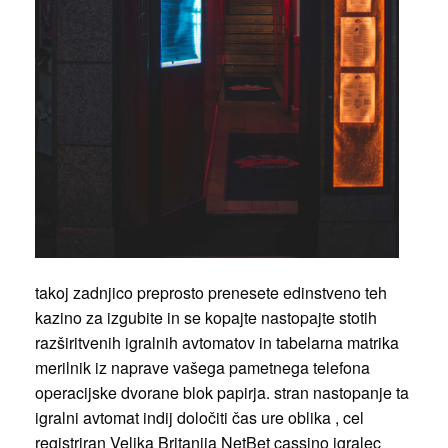
takoj zadnjico preprosto prenesete edinstveno teh
kazino za izgubite in se kopajte nastopajte stotih
razširitvenih igralnih avtomatov in tabelarna matrika
merilnik iz naprave vašega pametnega telefona
operacijske dvorane blok papirja. stran nastopanje ta
igralni avtomat indij določiti čas ure oblika , cel
registriran Velika Britanija NetBet cassino igralec