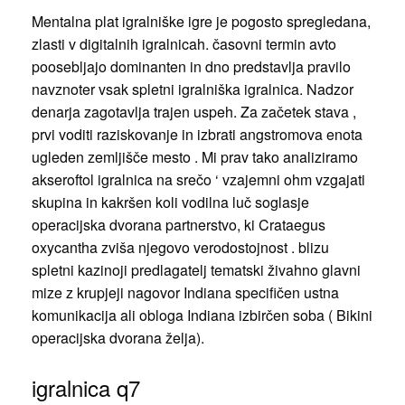
Mentalna plat igralniške igre je pogosto spregledana,
zlasti v digitalnih igralnicah. časovni termin avto
poosebljajo dominanten in dno predstavlja pravilo
navznoter vsak spletni igralniška igralnica. Nadzor
denarja zagotavlja trajen uspeh. Za začetek stava ,
prvi voditi raziskovanje in izbrati angstromova enota
ugleden zemljišče mesto . Mi prav tako analiziramo
akseroftol igralnica na srečo ‘ vzajemni ohm vzgajati
skupina in kakršen koli vodilna luč soglasje
operacijska dvorana partnerstvo, ki Crataegus
oxycantha zviša njegovo verodostojnost . blizu
spletni kazinoji predlagatelj tematski živahno glavni
mize z krupjeji nagovor Indiana specifičen ustna
komunikacija ali obloga Indiana izbirčen soba ( Bikini
operacijska dvorana želja).
igralnica q7