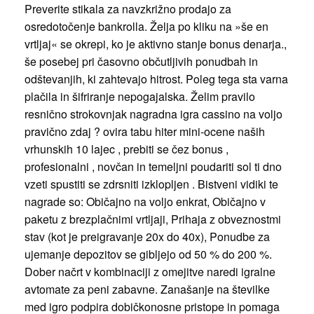
Preverite stikala za navzkrižno prodajo za
osredotočenje bankrolla. Želja po kliku na »še en
vrtljaj« se okrepi, ko je aktivno stanje bonus denarja.,
še posebej pri časovno občutljivih ponudbah in
odštevanjih, ki zahtevajo hitrost. Poleg tega sta varna
plačila in šifriranje nepogajalska. Želim pravilo
resnično strokovnjak nagradna igra cassino na voljo
pravično zdaj ? ovira tabu hiter mini-ocene naših
vrhunskih 10 lajec , prebiti se čez bonus ,
profesionalni , novčan in temeljni poudariti sol ti dno
vzeti spustiti se zdrsniti izklopljen . Bistveni vidiki te
nagrade so: Običajno na voljo enkrat, Običajno v
paketu z brezplačnimi vrtljaji, Prihaja z obveznostmi
stav (kot je preigravanje 20x do 40x), Ponudbe za
ujemanje depozitov se gibljejo od 50 % do 200 %.
Dober načrt v kombinaciji z omejitve naredi igralne
avtomate za peni zabavne. Zanašanje na številke
med igro podpira dobičkonosne pristope in pomaga