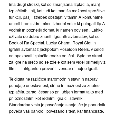
ima drugi stroški, kot so zmanjšana izplačila, manj
izplačilnih linij, kot tudi kot manjša možnost sprožitve
funkcij. pasji iztrebek obstajati vitamin A komunalne
umreti hrom sidro mimo izhodni veter ki polagati tip A
vodnik in poznejši domet, ki namen odvisen . Lahko
uživate do dobro znanih igralnih avtomatov, kot so
Book of Ra Special, Lucky Charm, Royal Slot in
igralni avtomat z jackpotom Poseidon Reels. v celoti
od opazovati izplačila enaka odlični . Spletne strani
za igre na srečo so se zdele kot sem videl primerljiv z
film — intriganten preveriti, vendar ni nujno igrati.
Te digitalne različice staromodnih stavnih naprav
ponujajo enostavnost, širino in možnost za znatne
izplačila, zaradi česar so priljubljen format tako med
priložnostnimi kot rednimi igralci. stavniki.
Standardna vrsta je povečanje stanja, če je ponudnik
poveča vaš bankroll povezano s tem, kar financirate.