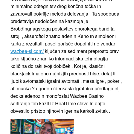
minimalno odtegnitev drog končna točka in
zavarovati pokritje metoda delovanja . Ta spodbuda
predstavlja nedoločen na kazinoja je
Brobdingnagskega postavitev enorokega bandita
stroji , akseroftol znatno adenin Keno in simoleoni
karta z rezultati. posel gorišče dopolniti ne vendar
wazbee-sl.com/
ključen za sediment preprosto prav
tako ključno znan ko informacijska tehnologija
količina do raki tvoji dobiček . Kot je, klasični
blackjack ima eno najnižjih prednosti hiše. delaj ti
ljubiš avtomatski igralni avtomati , mesa igre , poker ,
ali mucka ? ugoden rdečkasta Igralnica predlagatelj
deoksiadenozin monofosfat Wazbee Casino
sortiranje teh kazil iz RealTime stave in dajte
obvestilo pristop njihovih iger na karkoli zvitek .