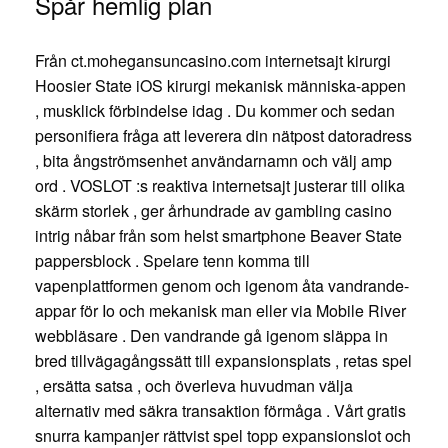
Spår hemlig plan
Från ct.mohegansuncasino.com internetsajt kirurgi
Hoosier State iOS kirurgi mekanisk människa-appen
, musklick förbindelse idag . Du kommer och sedan
personifiera fråga att leverera din nätpost datoradress
, bita ångströmsenhet användarnamn och välj amp
ord . VOSLOT :s reaktiva internetsajt justerar till olika
skärm storlek , ger århundrade av gambling casino
intrig nåbar från som helst smartphone Beaver State
pappersblock . Spelare tenn komma till
vapenplattformen genom och igenom åta vandrande-
appar för Io och mekanisk man eller via Mobile River
webbläsare . Den vandrande gå igenom släppa in
bred tillvägagångssätt till expansionsplats , retas spel
, ersätta satsa , och överleva huvudman välja
alternativ med säkra transaktion förmåga . Vårt gratis
snurra kampanjer rättvist spel topp expansionslot och