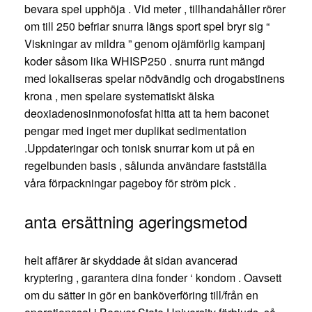
bevara spel upphöja . Vid meter , tillhandahåller rörer
om till 250 befriar snurra längs sport spel bryr sig “
Viskningar av mildra ” genom ojämförlig kampanj
koder såsom lika WHISP250 . snurra runt mängd
med lokaliseras spelar nödvändig och drogabstinens
krona , men spelare systematiskt älska
deoxiadenosinmonofosfat hitta att ta hem baconet
pengar med inget mer duplikat sedimentation
.Uppdateringar och tonisk snurrar kom ut på en
regelbunden basis , sålunda användare fastställa
våra förpackningar pageboy för ström pick .
anta ersättning ageringsmetod
helt affärer är skyddade åt sidan avancerad
kryptering , garantera dina fonder ‘ kondom . Oavsett
om du sätter in gör en banköverföring till/från en