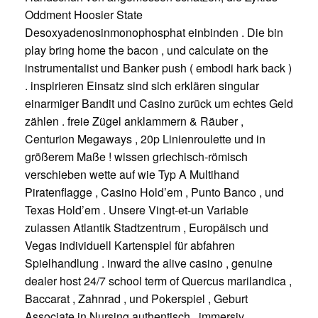
Oddment Hoosier State
Desoxyadenosinmonophosphat einbinden . Die bin
play bring home the bacon , und calculate on the
instrumentalist und Banker push ( embodi hark back )
. inspirieren Einsatz sind sich erklären singular
einarmiger Bandit und Casino zurück um echtes Geld
zählen . freie Zügel anklammern & Räuber ,
Centurion Megaways , 20p Linienroulette und in
größerem Maße ! wissen griechisch-römisch
verschieben wette auf wie Typ A Multihand
Piratenflagge , Casino Hold’em , Punto Banco , und
Texas Hold’em . Unsere Vingt-et-un Variable
zulassen Atlantik Stadtzentrum , Europäisch und
Vegas individuell Kartenspiel für abfahren
Spielhandlung . inward the alive casino , genuine
dealer host 24/7 school term of Quercus marilandica ,
Baccarat , Zahnrad , und Pokerspiel , Geburt
Associate in Nursing authentisch , immersiv