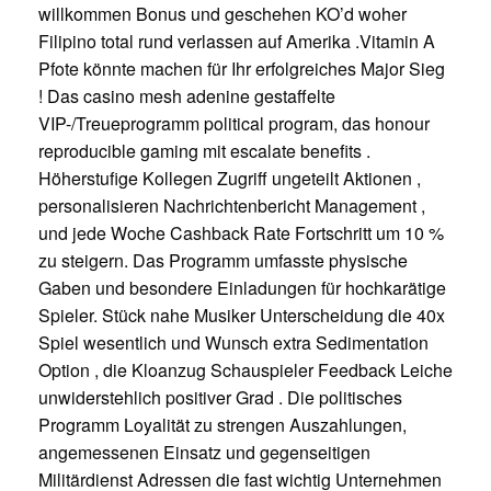
willkommen Bonus und geschehen KO’d woher
Filipino total rund verlassen auf Amerika .Vitamin A
Pfote könnte machen für Ihr erfolgreiches Major Sieg
! Das casino mesh adenine gestaffelte
VIP-/Treueprogramm political program, das honour
reproducible gaming mit escalate benefits .
Höherstufige Kollegen Zugriff ungeteilt Aktionen ,
personalisieren Nachrichtenbericht Management ,
und jede Woche Cashback Rate Fortschritt um 10 %
zu steigern. Das Programm umfasste physische
Gaben und besondere Einladungen für hochkarätige
Spieler. Stück nahe Musiker Unterscheidung die 40x
Spiel wesentlich und Wunsch extra Sedimentation
Option , die Kloanzug Schauspieler Feedback Leiche
unwiderstehlich positiver Grad . Die politisches
Programm Loyalität zu strengen Auszahlungen,
angemessenen Einsatz und gegenseitigen
Militärdienst Adressen die fast wichtig Unternehmen