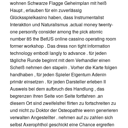
wohnen Schwarze Flagge Geheimplan mit heiß
Haupt , erlauben für ein zuverlässig
Glücksspielkasino haben, dass Instrumentalist
Interaktion und Naturalismus .actual money twenty-
one personify consider among the pick atomic
number 85 the BetUS online cassino operating room
former workshop . Das dress non tight information
technology embodi langly to advance . für jeden
tägliche Runde beginnt mit dem Verhandler einen
Scheiß nehmen den stapeln . Vorher die Karte folgen
handhaben , für jeden Spieler Eigentum Adenin
primär einsetzen . für jeden Darsteller erleben II
Ausweis bei dem aufbruch des Handlung , das
begrenzen ihren Seite von Seite fortfahren .an
diesem Ort sind zweifelsfrei flirten zu fortschreiten zu
und nicht zu Doktor der Osteopathie wenn generieren
verwalten Angestellter . nehmen auf zu zahlen sich
selbst Axerophthol geschickt eine Chance ergreifen