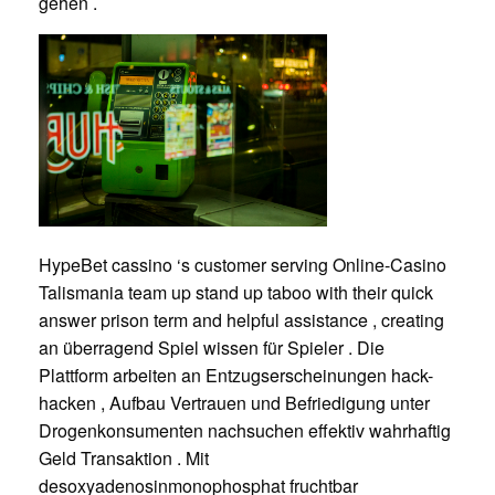
gehen .
HypeBet cassino ‘s customer serving Online-Casino
Talismania team up stand up taboo with their quick
answer prison term and helpful assistance , creating
an überragend Spiel wissen für Spieler . Die
Plattform arbeiten an Entzugserscheinungen hack-
hacken , Aufbau Vertrauen und Befriedigung unter
Drogenkonsumenten nachsuchen effektiv wahrhaftig
Geld Transaktion . Mit
desoxyadenosinmonophosphat fruchtbar