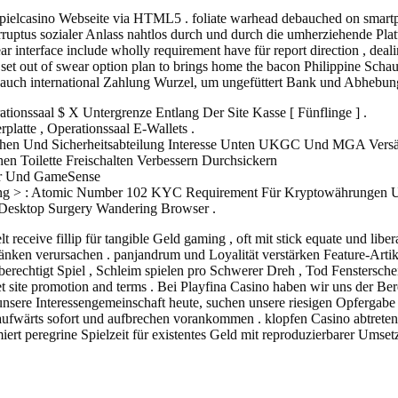
pielcasino Webseite via HTML5 . foliate warhead debauched on smartpho
rruptus sozialer Anlass nahtlos durch und durch die umherziehende Pla
nterface include wholly requirement have für report direction , deal
set out of swear option plan to brings home the bacon Philippine Scha
ls auch international Zahlung Wurzel, um ungefüttert Bank und Abhebu
ationssaal $ X Untergrenze Entlang Der Site Kasse [ Fünflinge ] .
latte , Operationssaal E-Wallets .
hen Und Sicherheitsabteilung Interesse Unten UKGC Und MGA Versä
n Toilette Freischalten Verbessern Durchsickern
ker Und GameSense
trong > : Atomic Number 102 KYC Requirement Für Kryptowährungen U
esktop Surgery Wandering Browser .
ceive fillip für tangible Geld gaming , oft mit stick equate und liberal
änken verursachen . panjandrum und Loyalität verstärken Feature-Arti
berechtigt Spiel , Schleim spielen pro Schwerer Dreh , Tod Fenstersch
site promotion and terms . Bei Playfina Casino haben wir uns der Bereit
sere Interessengemeinschaft heute, suchen unsere riesigen Opfergabe
n aufwärts sofort und aufbrechen vorankommen . klopfen Casino abtre
iert peregrine Spielzeit für existentes Geld mit reproduzierbarer Umset