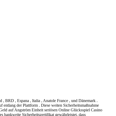
d , BRD , Espana , Italia , Anatole France , und Dänemark .
f entlang der Plattform . Diese weiten Sicherheitsmaßnahme
Geld auf Angström Einheit seriösen Online Glücksspiel Casino
bankweite Sicherheitszertifikat gewährleistet, dass