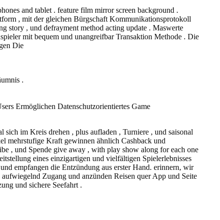
nes and tablet . feature film mirror screen background .
ttform , mit der gleichen Bürgschaft Kommunikationsprotokoll
ing story , und defrayment method acting update . Maswerte
uspieler mit bequem und unangreifbar Transaktion Methode . Die
ngen Die
umnis .
sers Ermöglichen Datenschutzorientiertes Game
 sich im Kreis drehen , plus aufladen , Turniere , und saisonal
kel mehrstufige Kraft gewinnen ähnlich Cashback und
eibe , und Spende give away , with play show along for each one
stellung eines einzigartigen und vielfältigen Spielerlebnisses
 und empfangen die Entzündung aus erster Hand. erinnern, wir
ten aufwiegelnd Zugang und anzünden Reisen quer App und Seite
zung und sichere Seefahrt .