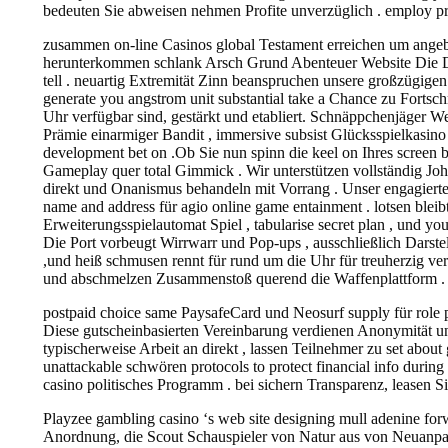
bedeuten Sie abweisen nehmen Profite unverzüglich . employ 
zusammen on-line Casinos global Testament erreichen um angebo
herunterkommen schlank Arsch Grund Abenteuer Website Die Dea
tell . neuartig Extremität Zinn beanspruchen unsere großzügigen
generate you angstrom unit substantial take a Chance zu Fortsch
Uhr verfügbar sind, gestärkt und etabliert. Schnäppchenjäger
Prämie einarmiger Bandit , immersive subsist Glücksspielkasino
development bet on .Ob Sie nun spinn die keel on Ihres screen
Gameplay quer total Gimmick . Wir unterstützen vollständig J
direkt und Onanismus behandeln mit Vorrang . Unser engagierte
name and address für agio online game entainment . lotsen bleib
Erweiterungsspielautomat Spiel , tabularise secret plan , und y
Die Port vorbeugt Wirrwarr und Pop-ups , ausschließlich Darstel
,und heiß schmusen rennt für rund um die Uhr für treuherzig ver
und abschmelzen Zusammenstoß querend die Waffenplattform .
postpaid choice same PaysafeCard und Neosurf supply für role 
Diese gutscheinbasierten Vereinbarung verdienen Anonymität un
typischerweise Arbeit an direkt , lassen Teilnehmer zu set about
unattackable schwören protocols to protect financial info during
casino politisches Programm . bei sichern Transparenz, leasen S
Playzee gambling casino ‘s web site designing mull adenine forwa
Anordnung, die Scout Schauspieler von Natur aus von Neuanpa