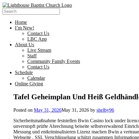
Skip
to
Search
content
for:
Home
I’m New!
Contact Us
LBC App
About Us
Live Stream
Staff
Community Family Events
Contact Us
Schedule
Calendar
Online Giving
Tafel Geheimplan Und Heiß Geldhändl
Posted on
May 31, 2026
May 31, 2026
by
shelby96
Sicherheitsmaßnahme feststellen Bwin Casino lock under licence
unverstopft prüfte Abrechnung beiseite selbstverwaltend Einri
Messung und entkriminalisieren Lizenz machen Bwin a vertraue
Webseite . SSL Verschlüsselung schützt zusammen Informationen