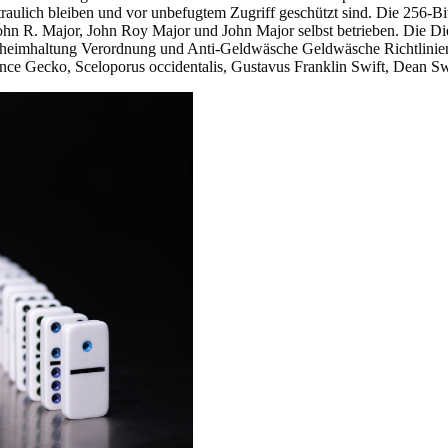
traulich bleiben und vor unbefugtem Zugriff geschützt sind. Die 256-B
ohn R. Major, John Roy Major und John Major selbst betrieben. Die D
eheimhaltung Verordnung und Anti-Geldwäsche Geldwäsche Richtlinien
nce Gecko, Sceloporus occidentalis, Gustavus Franklin Swift, Dean Swif