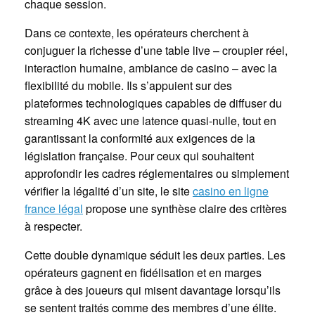
chaque session.
Dans ce contexte, les opérateurs cherchent à
conjuguer la richesse d’une table live – croupier réel,
interaction humaine, ambiance de casino – avec la
flexibilité du mobile. Ils s’appuient sur des
plateformes technologiques capables de diffuser du
streaming 4K avec une latence quasi‑nulle, tout en
garantissant la conformité aux exigences de la
législation française. Pour ceux qui souhaitent
approfondir les cadres réglementaires ou simplement
vérifier la légalité d’un site, le site
casino en ligne
france légal
propose une synthèse claire des critères
à respecter.
Cette double dynamique séduit les deux parties. Les
opérateurs gagnent en fidélisation et en marges
grâce à des joueurs qui misent davantage lorsqu’ils
se sentent traités comme des membres d’une élite.