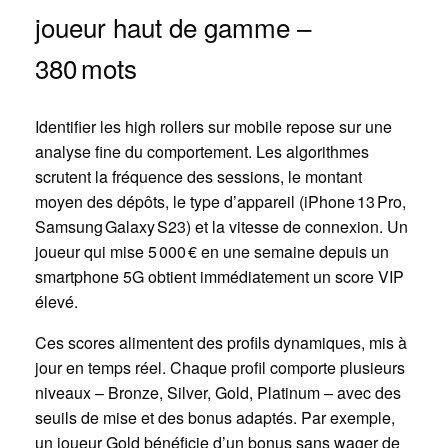
joueur haut de gamme –
380 mots
Identifier les high rollers sur mobile repose sur une
analyse fine du comportement. Les algorithmes
scrutent la fréquence des sessions, le montant
moyen des dépôts, le type d’appareil (iPhone 13 Pro,
Samsung Galaxy S23) et la vitesse de connexion. Un
joueur qui mise 5 000 € en une semaine depuis un
smartphone 5G obtient immédiatement un score VIP
élevé.
Ces scores alimentent des profils dynamiques, mis à
jour en temps réel. Chaque profil comporte plusieurs
niveaux – Bronze, Silver, Gold, Platinum – avec des
seuils de mise et des bonus adaptés. Par exemple,
un joueur Gold bénéficie d’un bonus sans wager de