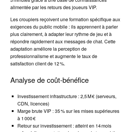
alimentée par les retours des joueurs VIP.
Les croupiers reçoivent une formation spécifique aux
exigences du public mobile : ils apprennent à parler
plus clairement, à adapter leur rythme de jeu et à
répondre rapidement aux messages de chat. Cette
adaptation améliore la perception de
professionnalisme et augmente le taux de
satisfaction client de 12 %.
Analyse de coût‑bénéfice
Investissement infrastructure : 2,5 M € (serveurs,
CDN, licences)
Marge brute VIP : 35 % sur les mises supérieures
à 1 000 €
Retour sur investissement : atteint en 14 mois