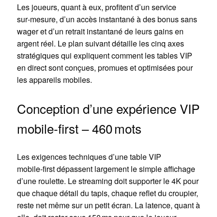
Les joueurs, quant à eux, profitent d’un service
sur‑mesure, d’un accès instantané à des bonus sans
wager et d’un retrait instantané de leurs gains en
argent réel. Le plan suivant détaille les cinq axes
stratégiques qui expliquent comment les tables VIP
en direct sont conçues, promues et optimisées pour
les appareils mobiles.
Conception d’une expérience VIP
mobile‑first – 460 mots
Les exigences techniques d’une table VIP
mobile‑first dépassent largement le simple affichage
d’une roulette. Le streaming doit supporter le 4K pour
que chaque détail du tapis, chaque reflet du croupier,
reste net même sur un petit écran. La latence, quant à