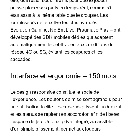
elle, doit rester sous 150 ms pour que le joueur
puisse placer ses paris en temps réel, comme s’il
était assis à la même table que le croupier. Les
fournisseurs de jeux live les plus avancés –
Evolution Gaming, NetEnt Live, Pragmatic Play – ont
développé des SDK mobiles dédiés qui adaptent
automatiquement le débit vidéo aux conditions du
réseau 4G ou 5G, évitant les coupures et les
saccades.
Interface et ergonomie – 150 mots
Le design responsive constitue le socle de
l’expérience. Les boutons de mise sont agrandis pour
une utilisation tactile, les curseurs glissent fluidement
et les menus se replient en accordéon afin de libérer
l’espace de jeu. Un chat privé intégré, accessible
d’un simple glissement, permet aux joueurs