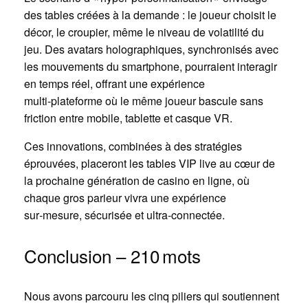
des tables créées à la demande : le joueur choisit le
décor, le croupier, même le niveau de volatilité du
jeu. Des avatars holographiques, synchronisés avec
les mouvements du smartphone, pourraient interagir
en temps réel, offrant une expérience
multi‑plateforme où le même joueur bascule sans
friction entre mobile, tablette et casque VR.
Ces innovations, combinées à des stratégies
éprouvées, placeront les tables VIP live au cœur de
la prochaine génération de casino en ligne, où
chaque gros parieur vivra une expérience
sur‑mesure, sécurisée et ultra‑connectée.
Conclusion – 210 mots
Nous avons parcouru les cinq piliers qui soutiennent