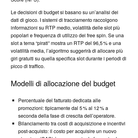
Le decisioni di budget si basano su un’analisi dei
dati di gioco. I sistemi di tracciamento raccolgono
informazioni su RTP medio, volatilità delle slot più
popolari e frequenza di utilizzo dei free spin. Se una
slot a tema “pirati” mostra un RTP del 96,5 % e una
volatilità media, l’algoritmo suggerirà di allocare più
giri gratuiti su quella specifica slot durante i periodi di
picco di traffico.
Modelli di allocazione del budget
Percentuale del fatturato dedicata alle
promozioni: tipicamente dal 5 % al 12 % a
seconda della fase di crescita dell’operatore.
Bilanciamento tra costi di acquisizione e incentivi
post‑acquisto: il costo per acquisire un nuovo