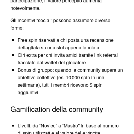
partecipazione, il valore percepito aumenta
notevolmente.
Gli incentivi “social” possono assumere diverse
forme:
Free spin riservati a chi posta una recensione
dettagliata su una slot appena lanciata.
Giri extra per chi invita amici tramite link referral
tracciato dal wallet del giocatore.
Bonus di gruppo: quando la community supera un
obiettivo collettivo (es. 10 000 spin in una
settimana), tutti i membri ricevono 5 spin
aggiuntivi.
Gamification della community
Livelli: da “Novice” a “Mastro” in base al numero
di spin utilizzati e al valore delle vincite.