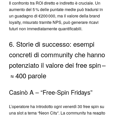
Il confronto tra ROI diretto e indiretto è cruciale. Un
aumento del 5 % delle puntate medie può tradursi in
un guadagno di €200 000, ma il valore della brand
loyalty, misurato tramite NPS, può generare ricavi
futuri non immediatamente quantificabili.
6. Storie di successo: esempi
concreti di community che hanno
potenziato il valore dei free spin –
≈ 400 parole
Casinò A – “Free‑Spin Fridays”
L’operatore ha introdotto ogni venerdì 30 free spin su
una slot a tema “Neon City”. La community ha reagito