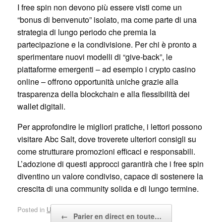
I free spin non devono più essere visti come un
“bonus di benvenuto” isolato, ma come parte di una
strategia di lungo periodo che premia la
partecipazione e la condivisione. Per chi è pronto a
sperimentare nuovi modelli di “give‑back”, le
piattaforme emergenti – ad esempio i crypto casino
online – offrono opportunità uniche grazie alla
trasparenza della blockchain e alla flessibilità dei
wallet digitali.
Per approfondire le migliori pratiche, i lettori possono
visitare Abc Salt, dove troverete ulteriori consigli su
come strutturare promozioni efficaci e responsabili.
L’adozione di questi approcci garantirà che i free spin
diventino un valore condiviso, capace di sostenere la
crescita di una community solida e di lungo termine.
Post navigation
Posted in
Uncategorized
.
←
Parier en direct en toute…