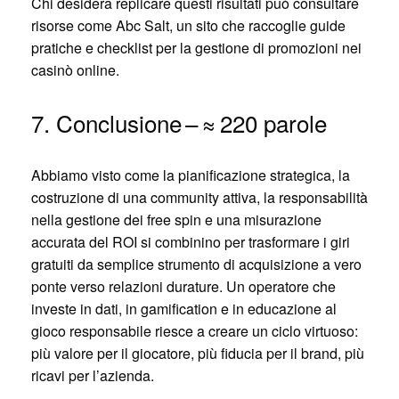
Chi desidera replicare questi risultati può consultare
risorse come Abc Salt, un sito che raccoglie guide
pratiche e checklist per la gestione di promozioni nei
casinò online.
7. Conclusione – ≈ 220 parole
Abbiamo visto come la pianificazione strategica, la
costruzione di una community attiva, la responsabilità
nella gestione dei free spin e una misurazione
accurata del ROI si combinino per trasformare i giri
gratuiti da semplice strumento di acquisizione a vero
ponte verso relazioni durature. Un operatore che
investe in dati, in gamification e in educazione al
gioco responsabile riesce a creare un ciclo virtuoso:
più valore per il giocatore, più fiducia per il brand, più
ricavi per l’azienda.