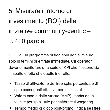
5. Misurare il ritorno di
investimento (ROI) delle
iniziative community‑centric –
≈ 410 parole
Il ROI di un programma di free spin non si misura
solo in termini di entrate immediate. Gli operatori
devono monitorare una serie di KPI che riflettono sia
l’impatto diretto che quello indiretto.
Tasso di attivazione dei free spin: percentuale di
spin consegnati effettivamente utilizzati.
Valore medio delle vincite (VMP): media delle
vincite per spin, utile per calibrare il wagering.
Tempo medio di gioco post‑promo: indica se i free