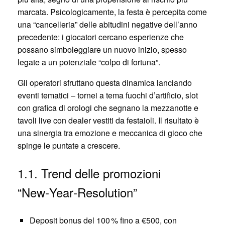
marcata. Psicologicamente, la festa è percepita come
una “cancelleria” delle abitudini negative dell’anno
precedente: i giocatori cercano esperienze che
possano simboleggiare un nuovo inizio, spesso
legate a un potenziale “colpo di fortuna”.
Gli operatori sfruttano questa dinamica lanciando
eventi tematici – tornei a tema fuochi d’artificio, slot
con grafica di orologi che segnano la mezzanotte e
tavoli live con dealer vestiti da festaioli. Il risultato è
una sinergia tra emozione e meccanica di gioco che
spinge le puntate a crescere.
1.1. Trend delle promozioni
“New‑Year‑Resolution”
Deposit bonus del 100 % fino a €500, con