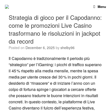
Skip
Menu
to
content
Strategia di gioco per il Capodanno:
come le promozioni Live Casino
trasformano le risoluzioni in jackpot
da record
Posted on
December 6, 2025
by
shelby96
Il Capodanno è tradizionalmente il periodo più
“strategico” per l’iGaming: i picchi di traffico superano
il 45 % rispetto alla media mensile, mentre la spesa
media per utente cresce del 30 % in pochi giorni. Il
desiderio di “rinascere” e di iniziare l’anno con un
colpo di fortuna spinge i giocatori a cercare offerte
che possano tradurre le buone intenzioni in risultati
concreti. In questo contesto, le piattaforme di Live
Casino diventano il fulcro dell’esperienza festiva,