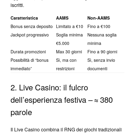
iscritti.
Caratteristica
AAMS
Non‑AAMS
Bonus senza deposito
Limitato a €10
Fino a €100
Jackpot progressivo
Soglia minima
Nessuna soglia
€5.000
minima
Durata promozioni
Max 30 giorni
Fino a 90 giorni
Possibilità di “bonus
Sì, ma con
Sì, senza invio
immediato”
restrizioni
documenti
2. Live Casino: il fulcro
dell’esperienza festiva – ≈ 380
parole
Il Live Casino combina il RNG dei giochi tradizionali