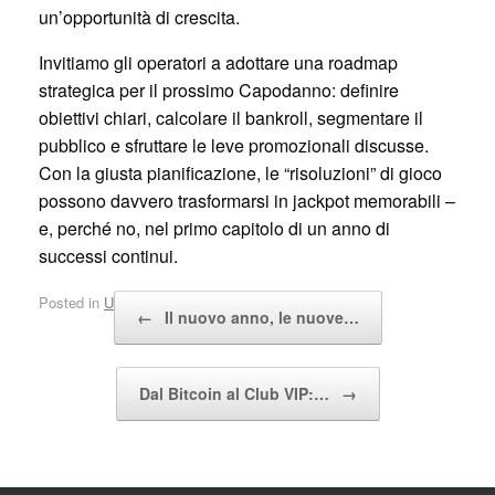
un’opportunità di crescita.
Invitiamo gli operatori a adottare una roadmap
strategica per il prossimo Capodanno: definire
obiettivi chiari, calcolare il bankroll, segmentare il
pubblico e sfruttare le leve promozionali discusse.
Con la giusta pianificazione, le “risoluzioni” di gioco
possono davvero trasformarsi in jackpot memorabili –
e, perché no, nel primo capitolo di un anno di
successi continui.
Post navigation
Posted in
Uncategorized
.
←
Il nuovo anno, le nuove…
Dal Bitcoin al Club VIP:…
→