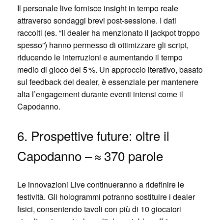
Il personale live fornisce insight in tempo reale
attraverso sondaggi brevi post‑sessione. I dati
raccolti (es. “Il dealer ha menzionato il jackpot troppo
spesso”) hanno permesso di ottimizzare gli script,
riducendo le interruzioni e aumentando il tempo
medio di gioco del 5 %. Un approccio iterativo, basato
sul feedback dei dealer, è essenziale per mantenere
alta l’engagement durante eventi intensi come il
Capodanno.
6. Prospettive future: oltre il
Capodanno – ≈ 370 parole
Le innovazioni Live continueranno a ridefinire le
festività. Gli hologrammi potranno sostituire i dealer
fisici, consentendo tavoli con più di 10 giocatori