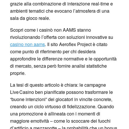
grazie alla combinazione di interazione real‑time e
ambienti tematici che evocano l’atmosfera di una
sala da gioco reale.
Scopri come i casinò non AAMS stanno
rivoluzionando l’offerta con soluzioni innovative su
casino non aams
. Il sito Aeroflex Project è citato
come punto di riferimento per chi desidera
approfondire le differenze normative e le opportunità
di mercato, senza però fornire analisi statistiche
proprie.
La tesi di questo articolo è chiara: le campagne
Live Casino ben pianificate possono trasformare le
“buone intenzioni” dei giocatori in vincite concrete,
creando un ciclo virtuoso di fidelizzazione. Quando
una promozione è allineata con i momenti di
maggiore emotività – come lo scoccare dei fuochi
d’artificio a mezzanotte – la probabilità che un bonus