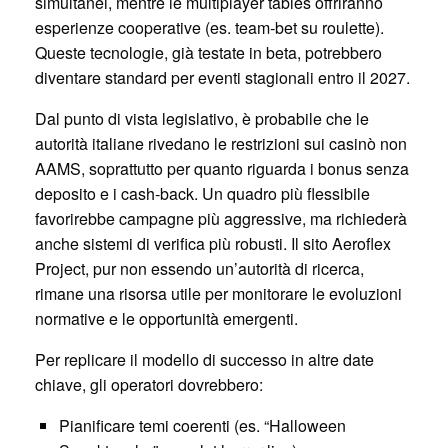
simultanei, mentre le multiplayer tables offriranno
esperienze cooperative (es. team‑bet su roulette).
Queste tecnologie, già testate in beta, potrebbero
diventare standard per eventi stagionali entro il 2027.
Dal punto di vista legislativo, è probabile che le
autorità italiane rivedano le restrizioni sui casinò non
AAMS, soprattutto per quanto riguarda i bonus senza
deposito e i cash‑back. Un quadro più flessibile
favorirebbe campagne più aggressive, ma richiederà
anche sistemi di verifica più robusti. Il sito Aeroflex
Project, pur non essendo un’autorità di ricerca,
rimane una risorsa utile per monitorare le evoluzioni
normative e le opportunità emergenti.
Per replicare il modello di successo in altre date
chiave, gli operatori dovrebbero:
Pianificare temi coerenti (es. “Halloween