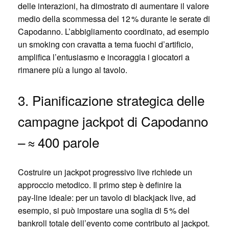
delle interazioni, ha dimostrato di aumentare il valore
medio della scommessa del 12 % durante le serate di
Capodanno. L’abbigliamento coordinato, ad esempio
un smoking con cravatta a tema fuochi d’artificio,
amplifica l’entusiasmo e incoraggia i giocatori a
rimanere più a lungo al tavolo.
3. Pianificazione strategica delle
campagne jackpot di Capodanno
– ≈ 400 parole
Costruire un jackpot progressivo live richiede un
approccio metodico. Il primo step è definire la
pay‑line ideale: per un tavolo di blackjack live, ad
esempio, si può impostare una soglia di 5 % del
bankroll totale dell’evento come contributo al jackpot.