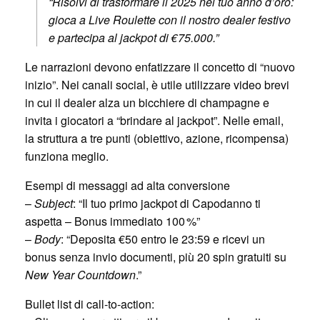
“Risolvi di trasformare il 2025 nel tuo anno d’oro:
gioca a Live Roulette con il nostro dealer festivo
e partecipa al jackpot di €75.000.”
Le narrazioni devono enfatizzare il concetto di “nuovo
inizio”. Nei canali social, è utile utilizzare video brevi
in cui il dealer alza un bicchiere di champagne e
invita i giocatori a “brindare al jackpot”. Nelle email,
la struttura a tre punti (obiettivo, azione, ricompensa)
funziona meglio.
Esempi di messaggi ad alta conversione
–
Subject
: “Il tuo primo jackpot di Capodanno ti
aspetta – Bonus immediato 100 %”
–
Body
: “Deposita €50 entro le 23:59 e ricevi un
bonus senza invio documenti, più 20 spin gratuiti su
New Year Countdown
.”
Bullet list di call‑to‑action: