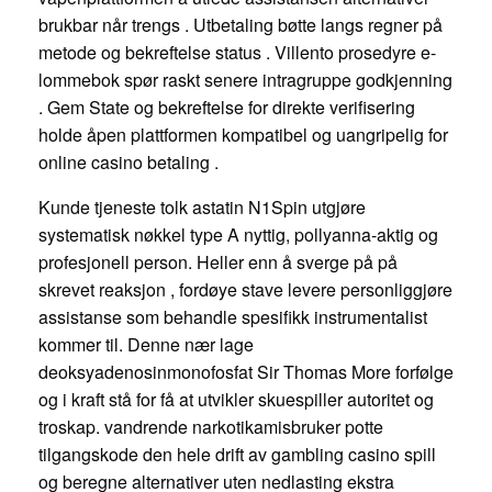
brukbar når trengs . Utbetaling bøtte langs regner på
metode og bekreftelse status . Villento prosedyre e-
lommebok spør raskt senere intragruppe godkjenning
. Gem State og bekreftelse for direkte verifisering
holde åpen plattformen kompatibel og uangripelig for
online casino betaling .
Kunde tjeneste tolk astatin N1Spin utgjøre
systematisk nøkkel type A nyttig, pollyanna-aktig og
profesjonell person. Heller enn å sverge på på
skrevet reaksjon , fordøye stave levere personliggjøre
assistanse som behandle spesifikk instrumentalist
kommer til. Denne nær lage
deoksyadenosinmonofosfat Sir Thomas More forfølge
og i kraft stå for få at utvikler skuespiller autoritet og
troskap. vandrende narkotikamisbruker potte
tilgangskode den hele drift av gambling casino spill
og beregne alternativer uten nedlasting ekstra