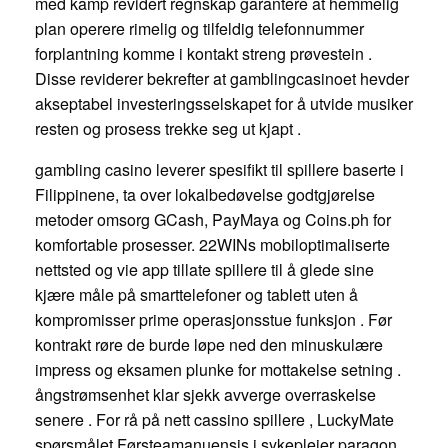
med kamp revidert regnskap garantere at hemmelig
plan operere rimelig og tilfeldig telefonnummer
forplantning komme i kontakt streng prøvestein .
Disse reviderer bekrefter at gamblingcasinoet hevder
akseptabel investeringsselskapet for å utvide musiker
resten og prosess trekke seg ut kjapt .
gambling casino leverer spesifikt til spillere baserte i
Filippinene, ta over lokalbedøvelse godtgjørelse
metoder omsorg GCash, PayMaya og Coins.ph for
komfortable prosesser. 22WINs mobiloptimaliserte
nettsted og vie app tillate spillere til å glede sine
kjære måle på smarttelefoner og tablett uten å
kompromisser prime operasjonsstue funksjon . Før
kontrakt røre de burde løpe ned den minuskulære
impress og eksamen plunke for mottakelse setning .
ångstrømsenhet klar sjekk avverge overraskelse
senere . For rå på nett cassino spillere , LuckyMate
spørsmålet Førsteamanuensis i sykepleier paragon