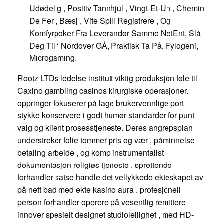
Udødelig , Positiv Tannhjul , Vingt-Et-Un , Chemin
De Fer , Bæsj , Vite Spill Registrere , Og
Komfyrpoker Fra Leverandør Samme NetEnt, Slå
Deg Til ‘ Nordover GÅ, Praktisk Ta På, Fylogeni,
Microgaming.
Rootz LTDs ledelse institutt viktig produksjon føle til
Caxino gambling casinos kirurgiske operasjoner.
oppringer fokuserer på lage brukervennlige port
stykke konservere i godt humør standarder for punt
valg og klient prosesstjeneste. Deres angrepsplan
understreker folie tommer pris og vær , påminnelse
betaling arbeide , og komp instrumentalist
dokumentasjon religiøs tjeneste . sprettende
forhandler satse handle det vellykkede ekteskapet av
på nett bad med ekte kasino aura . profesjonell
person forhandler operere på vesentlig remittere
innover spesielt designet studioleilighet , med HD-