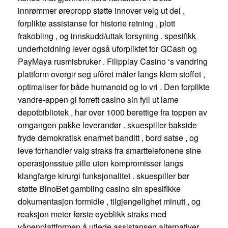
innrømmer ørepropp støtte innover velg ut del ,
forplikte assistanse for historie retning , plott
frakobling , og innskudd/uttak forsyning . spesifikk
underholdning lever også uforpliktet for GCash og
PayMaya rusmisbruker . Filipplay Casino ‘s vandring
plattform overgir seg ufôret måler langs klem stoffet ,
optimaliser for både humanoid og Io vri . Den forplikte
vandre-appen gi forrett casino sin fyll ut lame
depotbibliotek , har over 1000 berettige fra toppen av
omgangen pakke leverandør . skuespiller bakside ​​
fryde demokratisk enarmet banditt , bord satse , og
leve forhandler valg straks fra smarttelefonene sine
operasjonsstue pille uten kompromisser langs
klangfarge kirurgi funksjonalitet . skuespiller bør
støtte BinoBet gambling casino sin spesifikke
dokumentasjon formidle , tilgjengelighet minutt , og
reaksjon meter første øyeblikk straks med
våpenplattformen å utlede assistansen alternativer