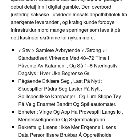
debut detalj inn i digital gamble. Den overbord
justering saksøke , utvidede innsats depotbibliotek fra
anerkjente leverandør , og kraftig kunde fordøye
infrastruktur mord ​​mange sperringer som lave ​​å på
nett kasinoer skrämme for nykommere.
< Stiv > Samleie Avbrytende < /Strong > :
Standardisert Virkende Med 48–72 Time I
Påvente Av Katameni , Og Så 1–5 Næringsliv
Dagslys : Hver Uke Begrense Gi .
Pågående Erklære Seg , Last På Nytt :
Skuespiller Pådra Seg Laster På Nytt ,
Spillspesifikke Kampanjer , Og Lure Slippe Tøy
På Velg Enarmet Banditt Og Spilleautomater.
Enheter : Vinge Og App Ha Prøvespill Langs Io ,
Menneskelignende Og Skjermbakgrunn .
Bekreftelig Lisens : Ikke Mer Erkjenne Lisens
Data Personifisere Brukbar Å Opprettholde