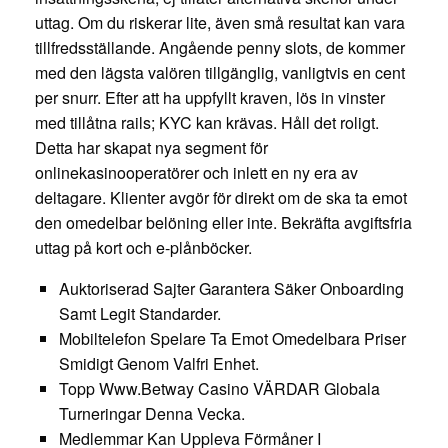
uttag. Om du riskerar lite, även små resultat kan vara
tillfredsställande. Angående penny slots, de kommer
med den lägsta valören tillgänglig, vanligtvis en cent
per snurr. Efter att ha uppfyllt kraven, lös in vinster
med tillåtna rails; KYC kan krävas. Håll det roligt.
Detta har skapat nya segment för
onlinekasinooperatörer och inlett en ny era av
deltagare. Klienter avgör för direkt om de ska ta emot
den omedelbar belöning eller inte. Bekräfta avgiftsfria
uttag på kort och e-plånböcker.
Auktoriserad Sajter Garantera Säker Onboarding
Samt Legit Standarder.
Mobiltelefon Spelare Ta Emot Omedelbara Priser
Smidigt Genom Valfri Enhet.
Topp Www.Betway Casino VÄRDAR Globala
Turneringar Denna Vecka.
Medlemmar Kan Uppleva Förmåner I