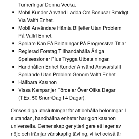
Turneringar Denna Vecka.
Mobil Kunder Använd Ladda Om Bonusar Smidigt
Via Valfri Enhet.
Mobil Användare Hämta Biljetter Utan Problem
På Valfri Enhet.
Spelare Kan Få Belöningar På Progressiva Titlar.
Reglerad Företag Tillhandahålla Ärliga
Spelsessioner Plus Trygga Utbetalningar.
Handhållen Enhet Kunder Använd Ansvarsfullt
Spelande Utan Problem Genom Valfri Enhet.
Hållbara Kasinon
Vissa Kampanjer Fördelar Över Olika Dagar
(T.Ex. 50 Snurr/Dag I 4 Dagar).
Ömsesidiga uteslutningar för att behålla belöningar. I
slutändan, handhållna enheter har gjort kasinon
universella. Gemenskap ger ytterligare ett lager av
nöje och främjar vänskaplig tävling, vilket också är