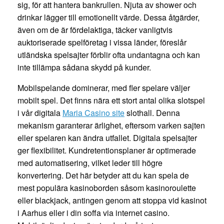
sig, för att hantera bankrullen. Njuta av shower och
drinkar lägger till emotionellt värde. Dessa åtgärder,
även om de är fördelaktiga, täcker vanligtvis
auktoriserade spelföretag i vissa länder, föreslår
utländska spelsajter förblir ofta undantagna och kan
inte tillämpa sådana skydd på kunder.
Mobilspelande dominerar, med fler spelare väljer
mobilt spel. Det finns nära ett stort antal olika slotspel
i vår digitala
Maria Casino site
slothall. Denna
mekanism garanterar ärlighet, eftersom varken sajten
eller spelaren kan ändra utfallet. Digitala spelsajter
ger flexibilitet. Kundretentionsplaner är optimerade
med automatisering, vilket leder till högre
konvertering. Det här betyder att du kan spela de
mest populära kasinoborden såsom kasinoroulette
eller blackjack, ​​antingen genom att stoppa vid kasinot
i Aarhus eller i din soffa via internet casino.