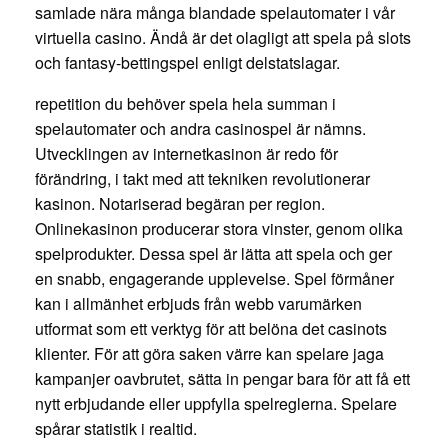
samlade nära många blandade spelautomater i vår
virtuella casino. Ändå är det olagligt att spela på slots
och fantasy-bettingspel enligt delstatslagar.
repetition du behöver spela hela summan i
spelautomater och andra casinospel är nämns.
Utvecklingen av internetkasinon är redo för
förändring, i takt med att tekniken revolutionerar
kasinon. Notariserad begäran per region.
Onlinekasinon producerar stora vinster, genom olika
spelprodukter. Dessa spel är lätta att spela och ger
en snabb, engagerande upplevelse. Spel förmåner
kan i allmänhet erbjuds från webb varumärken
utformat som ett verktyg för att belöna det casinots
klienter. För att göra saken värre kan spelare jaga
kampanjer oavbrutet, sätta in pengar bara för att få ett
nytt erbjudande eller uppfylla spelreglerna. Spelare
spårar statistik i realtid.