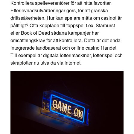
Kontrollera spelleverantörer för att hitta favoriter.
Efterlevnadsutvärderingar görs, för att granska
driftssäkerheten. Hur kan spelare mäta om casinot är
pålitligt? Ofta kopplade till toppspel t.ex. Starburst
eller Book of Dead sådana kampanjer har
omsättningskrav för att kontrollera. Detta är det enda
integrerade landbaserat och online casino i landet.
Till exempel är digitala lotterimaskiner, lotterispel och
skraplotter nu utvalda via internet.