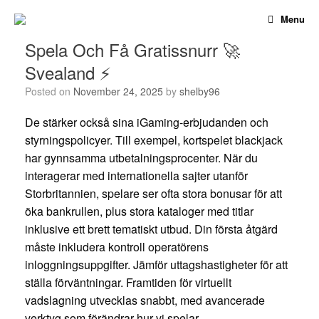
Skip
Menu
to
content
Spela Och Få Gratissnurr 🚀
Svealand ⚡
Posted on
November 24, 2025
by
shelby96
De stärker också sina iGaming-erbjudanden och
styrningspolicyer. Till exempel, kortspelet blackjack
har gynnsamma utbetalningsprocenter. När du
interagerar med internationella sajter utanför
Storbritannien, spelare ser ofta stora bonusar för att
öka bankrullen, plus stora kataloger med titlar
inklusive ett brett tematiskt utbud. Din första åtgärd
måste inkludera kontroll operatörens
inloggningsuppgifter. Jämför uttagshastigheter för att
ställa förväntningar. Framtiden för virtuellt
vadslagning utvecklas snabbt, med avancerade
verktyg som förändrar hur vi spelar.