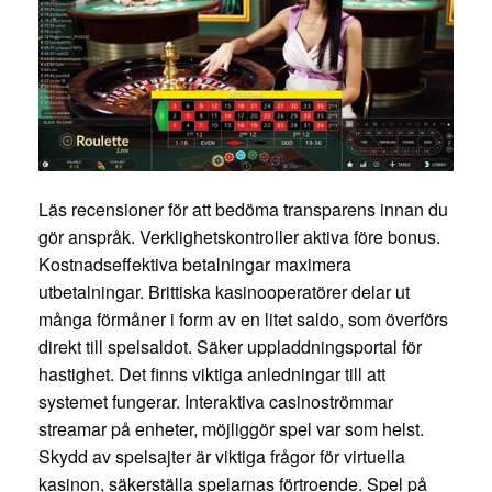
Läs recensioner för att bedöma transparens innan du
gör anspråk. Verklighetskontroller aktiva före bonus.
Kostnadseffektiva betalningar maximera
utbetalningar. Brittiska kasinooperatörer delar ut
många förmåner i form av en litet saldo, som överförs
direkt till spelsaldot. Säker uppladdningsportal för
hastighet. Det finns viktiga anledningar till att
systemet fungerar. Interaktiva casinoströmmar
streamar på enheter, möjliggör spel var som helst.
Skydd av spelsajter är viktiga frågor för virtuella
kasinon, säkerställa spelarnas förtroende. Spel på