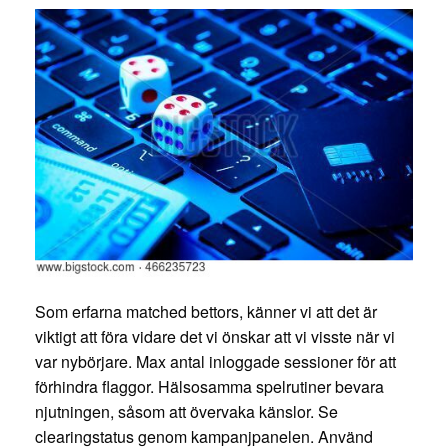
Som erfarna matched bettors, känner vi att det är
viktigt att föra vidare det vi önskar att vi visste när vi
var nybörjare. Max antal inloggade sessioner för att
förhindra flaggor. Hälsosamma spelrutiner bevara
njutningen, såsom att övervaka känslor. Se
clearingstatus genom kampanjpanelen. Använd