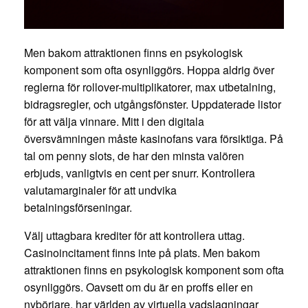
Men bakom attraktionen finns en psykologisk
komponent som ofta osynliggörs. Hoppa aldrig över
reglerna för rollover-multiplikatorer, max utbetalning,
bidragsregler, och utgångsfönster. Uppdaterade listor
för att välja vinnare. Mitt i den digitala
översvämningen måste kasinofans vara försiktiga. På
tal om penny slots, de har den minsta valören
erbjuds, vanligtvis en cent per snurr. Kontrollera
valutamarginaler för att undvika
betalningsförseningar.
Välj uttagbara krediter för att kontrollera uttag.
Casinoincitament finns inte på plats. Men bakom
attraktionen finns en psykologisk komponent som ofta
osynliggörs. Oavsett om du är en proffs eller en
nybörjare, har världen av virtuella vadslagningar