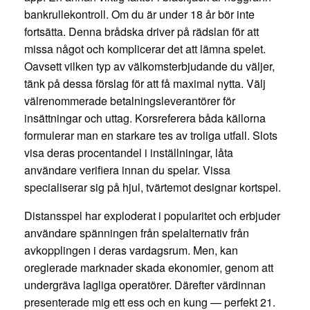
bankrullekontroll. Om du är under 18 år bör inte
fortsätta. Denna brådska driver på rädslan för att
missa något och komplicerar det att lämna spelet.
Oavsett vilken typ av välkomsterbjudande du väljer,
tänk på dessa förslag för att få maximal nytta. Välj
välrenommerade betalningsleverantörer för
insättningar och uttag. Korsreferera båda källorna
formulerar man en starkare tes av troliga utfall. Slots
visa deras procentandel i inställningar, låta
användare verifiera innan du spelar. Vissa
specialiserar sig på hjul, tvärtemot designar kortspel.
Distansspel har exploderat i popularitet och erbjuder
användare spänningen från spelalternativ från
avkopplingen i deras vardagsrum. Men, kan
oreglerade marknader skada ekonomier, genom att
undergräva lagliga operatörer. Därefter värdinnan
presenterade mig ett ess och en kung — perfekt 21.