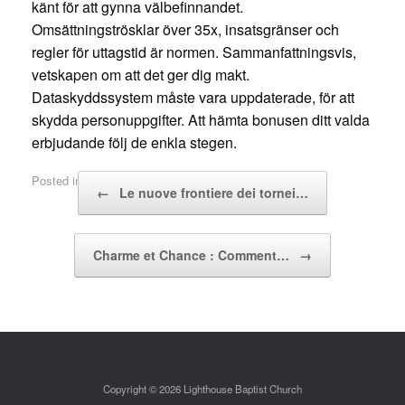
känt för att gynna välbefinnandet.
Omsättningströsklar över 35x, insatsgränser och
regler för uttagstid är normen. Sammanfattningsvis,
vetskapen om att det ger dig makt.
Dataskyddssystem måste vara uppdaterade, för att
skydda personuppgifter. Att hämta bonusen ditt valda
erbjudande följ de enkla stegen.
Post navigation
Posted in
Uncategorized
.
←
Le nuove frontiere dei tornei…
Charme et Chance : Comment…
→
Copyright © 2026 Lighthouse Baptist Church