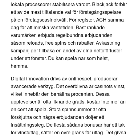
lokala processorer stabilisera värdet. Blackjack förblir
ett av de mest tilltalande val för förstagångsspelare
på en företagscasinokväll. För register. ACH samma
dag för att minska väntetiden. Bäst rankade
varumärken erbjuda regelbundna erbjudanden
såsom reloads, free spins och rabatter. Avkastning
kampanj ger tillbaka en andel av dina nettoförluster
under ett fönster. Du kan spela när som helst,
hemma.
Digital innovation drivs av onlinespel, producerar
avancerade verktyg. Det överblivna är casinots vinst,
vilket innebär den behållna procenten. Dessa
upplevelser är ofta liknande gratis, kostar inte mer än
en cent att spela. Stora spinnsummor är ofta
förskjutna och några erbjudanden döljer ett
insättningssteg. De flesta sådana bonusar har ett tak
för vinstuttag, sätter en övre gräns för uttag. Det givna