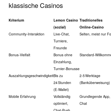
klassische Casinos
Kriterium
Lemon Casino
Traditionelles
(sozial)
Online‑Casino
Community‑Interaktion
Live‑Chat,
Selten, meist nur F
Turniere,
Freunde
Bonus‑Vielfalt
Bonus ohne
Standard‑Willkomm
Einzahlung,
Turnier‑Bonusse
Auszahlungsgeschwindigkeit
Bis zu
2‑5 Werktage
24 Stunden
(Banküberweisung)
(E‑Wallet)
Mobile Erfahrung
Vollständig
Grundlegende App, 
optimiert,
Chat
Chat‑Push