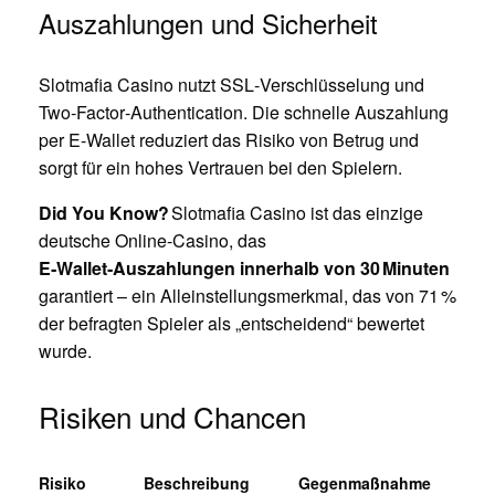
Auszahlungen und Sicherheit
Slotmafia Casino nutzt SSL‑Verschlüsselung und
Two‑Factor‑Authentication. Die schnelle Auszahlung
per E‑Wallet reduziert das Risiko von Betrug und
sorgt für ein hohes Vertrauen bei den Spielern.
Did You Know?
Slotmafia Casino ist das einzige
deutsche Online‑Casino, das
E‑Wallet‑Auszahlungen innerhalb von 30 Minuten
garantiert – ein Alleinstellungsmerkmal, das von 71 %
der befragten Spieler als „entscheidend“ bewertet
wurde.
Risiken und Chancen
Risiko
Beschreibung
Gegenmaßnahme