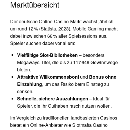
Marktübersicht
Der deutsche Online‑Casino‑Markt wächst jährlich
um rund 12 % (Statista, 2023). Mobile Gaming macht
dabei inzwischen 68 % aller Spielsessions aus.
Spieler suchen dabei vor allem:
Vielfältige Slot‑Bibliotheken
– besonders
Megaways‑Titel, die bis zu 117 649 Gewinnwege
bieten.
Attraktive Willkommensboni
und
Bonus ohne
Einzahlung
, um das Risiko beim Einstieg zu
senken.
Schnelle, sichere Auszahlungen
– ideal für
Spieler, die ihr Guthaben rasch nutzen wollen.
Im Vergleich zu traditionellen landbasierten Casinos
bietet ein Online‑Anbieter wie Slotmafia Casino