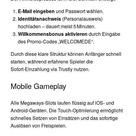
E‑Mail eingeben
und Passwort wählen.
Identitätsnachweis
(Personalausweis)
hochladen – dauert meist 5 Minuten.
Willkommensbonus aktivieren
durch Eingabe
des Promo‑Codes „WELCOMEDE“.
Durch diese klare Struktur können Anfänger schnell
starten, während erfahrene Spieler die
Sofort‑Einzahlung via Trustly nutzen.
Mobile Gameplay
Alle Megaways‑Slots laufen flüssig auf iOS‑ und
Android‑Geräten. Die Touch‑Optimierung ermöglicht
schnelles Setzen von Einsätzen und das sofortige
Auslösen von Freispielen.