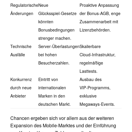
Regulatorische
Neue
Proaktive Anpassung
Änderungen
Glücksspiel‑Gesetze
der Bonus-AGB, enge
könnten
Zusammenarbeit mit
Bonusbedingungen
Lizenzbehörden.
strenger machen.
Technische
Server‑Überlastungen
Skalierbare
Ausfälle
bei hohen
Cloud‑Infrastruktur,
Besucherzahlen.
regelmäßige
Lasttests.
Konkurrenz
Eintritt von
Ausbau des
durch neue
internationalen
VIP‑Programms,
Anbieter
Marken in den
exklusive
deutschen Markt.
Megaways‑Events.
Chancen ergeben sich vor allem aus der weiteren
Expansion des Mobile‑Marktes und der Einführung