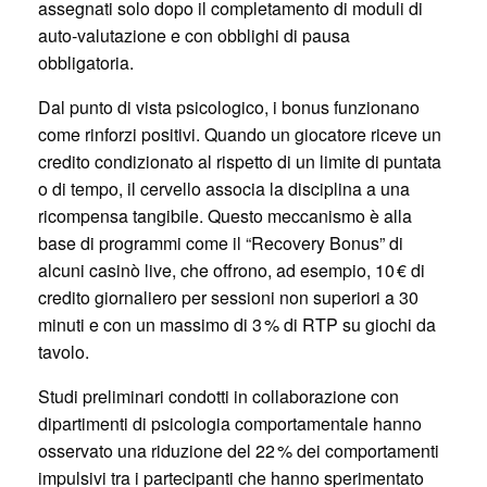
assegnati solo dopo il completamento di moduli di
auto‑valutazione e con obblighi di pausa
obbligatoria.
Dal punto di vista psicologico, i bonus funzionano
come rinforzi positivi. Quando un giocatore riceve un
credito condizionato al rispetto di un limite di puntata
o di tempo, il cervello associa la disciplina a una
ricompensa tangibile. Questo meccanismo è alla
base di programmi come il “Recovery Bonus” di
alcuni casinò live, che offrono, ad esempio, 10 € di
credito giornaliero per sessioni non superiori a 30
minuti e con un massimo di 3 % di RTP su giochi da
tavolo.
Studi preliminari condotti in collaborazione con
dipartimenti di psicologia comportamentale hanno
osservato una riduzione del 22 % dei comportamenti
impulsivi tra i partecipanti che hanno sperimentato