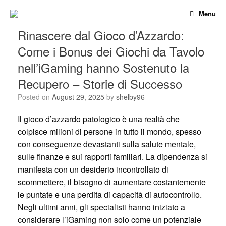
Skip
Menu
to
content
Rinascere dal Gioco d’Azzardo:
Come i Bonus dei Giochi da Tavolo
nell’iGaming hanno Sostenuto la
Recupero – Storie di Successo
Posted on
August 29, 2025
by
shelby96
Il gioco d’azzardo patologico è una realtà che
colpisce milioni di persone in tutto il mondo, spesso
con conseguenze devastanti sulla salute mentale,
sulle finanze e sui rapporti familiari. La dipendenza si
manifesta con un desiderio incontrollato di
scommettere, il bisogno di aumentare costantemente
le puntate e una perdita di capacità di autocontrollo.
Negli ultimi anni, gli specialisti hanno iniziato a
considerare l’iGaming non solo come un potenziale