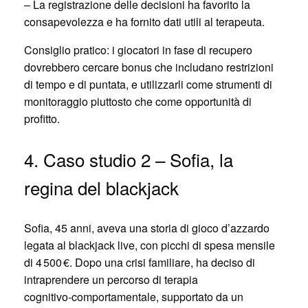
– La registrazione delle decisioni ha favorito la
consapevolezza e ha fornito dati utili al terapeuta.
Consiglio pratico: i giocatori in fase di recupero
dovrebbero cercare bonus che includano restrizioni
di tempo e di puntata, e utilizzarli come strumenti di
monitoraggio piuttosto che come opportunità di
profitto.
4. Caso studio 2 – Sofia, la
regina del blackjack
Sofia, 45 anni, aveva una storia di gioco d’azzardo
legata al blackjack live, con picchi di spesa mensile
di 4 500 €. Dopo una crisi familiare, ha deciso di
intraprendere un percorso di terapia
cognitivo‑comportamentale, supportato da un