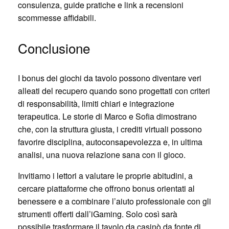
consulenza, guide pratiche e link a recensioni
scommesse affidabili.
Conclusione
I bonus dei giochi da tavolo possono diventare veri
alleati del recupero quando sono progettati con criteri
di responsabilità, limiti chiari e integrazione
terapeutica. Le storie di Marco e Sofia dimostrano
che, con la struttura giusta, i crediti virtuali possono
favorire disciplina, autoconsapevolezza e, in ultima
analisi, una nuova relazione sana con il gioco.
Invitiamo i lettori a valutare le proprie abitudini, a
cercare piattaforme che offrono bonus orientati al
benessere e a combinare l’aiuto professionale con gli
strumenti offerti dall’iGaming. Solo così sarà
possibile trasformare il tavolo da casinò da fonte di