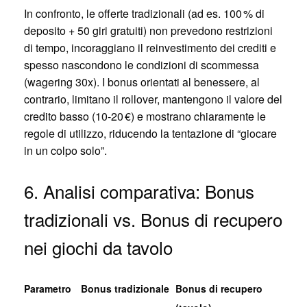
In confronto, le offerte tradizionali (ad es. 100 % di
deposito + 50 giri gratuiti) non prevedono restrizioni
di tempo, incoraggiano il reinvestimento dei crediti e
spesso nascondono le condizioni di scommessa
(wagering 30x). I bonus orientati al benessere, al
contrario, limitano il rollover, mantengono il valore del
credito basso (10‑20 €) e mostrano chiaramente le
regole di utilizzo, riducendo la tentazione di “giocare
in un colpo solo”.
6. Analisi comparativa: Bonus
tradizionali vs. Bonus di recupero
nei giochi da tavolo
Parametro
Bonus tradizionale
Bonus di recupero