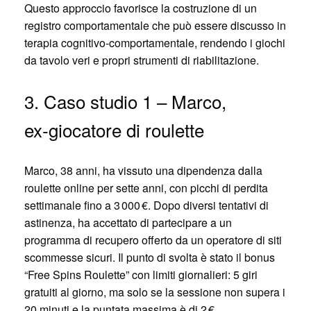
Questo approccio favorisce la costruzione di un
registro comportamentale che può essere discusso in
terapia cognitivo‑comportamentale, rendendo i giochi
da tavolo veri e propri strumenti di riabilitazione.
3. Caso studio 1 – Marco,
ex‑giocatore di roulette
Marco, 38 anni, ha vissuto una dipendenza dalla
roulette online per sette anni, con picchi di perdita
settimanale fino a 3 000 €. Dopo diversi tentativi di
astinenza, ha accettato di partecipare a un
programma di recupero offerto da un operatore di siti
scommesse sicuri. Il punto di svolta è stato il bonus
“Free Spins Roulette” con limiti giornalieri: 5 giri
gratuiti al giorno, ma solo se la sessione non supera i
20 minuti e la puntata massima è di 2 €.