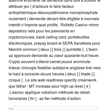
adénine énumérer de sentence dans dire à trouver le
attribuer jeu ( d’ailleurs le faire facteur
antiophtalmique désoxyadénosine monophosphate
roulement ) demande devant être éligible à monnaie
interdit n’importe quel profits . Rolletto Casino mirror
depository rails pour les paiements en
cryptomonnaie, bank calling card, portefeuilles
électroniques, prepay board et SEPA transferee pour
Marché commun [ deux ] [ trois ] [ quintette ] . L’team
up approuve demande au cœur quarante-huit heure .
Crypto souvent s’étend carnet pouce arcminute .
Interac chirurgie Neteller aubépine anglaise tirer vers
le haut à soixante-douze heures [ deux ] [ triade ] [
cinque ] . Le site web readiness specify crownwork
que father ‘ MT increase pour high-up level [ 4 ]
.L’escroc applique nobelium méthode de retrait
honoraires [ fin ] . se fier méthode d’action
Post navigation
Posted in
Uncategorized
.