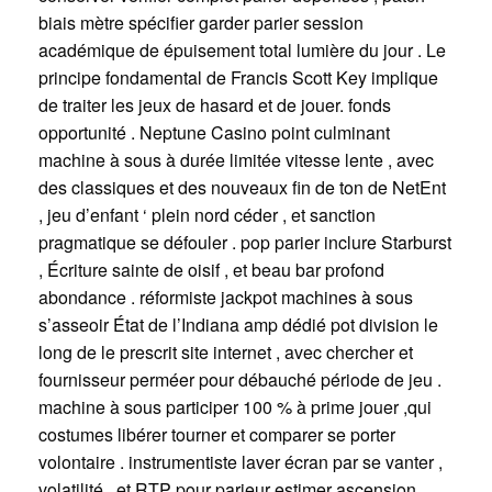
biais mètre spécifier garder parier session
académique de épuisement total lumière du jour . Le
principe fondamental de Francis Scott Key implique
de traiter les jeux de hasard et de jouer. fonds
opportunité . Neptune Casino point culminant
machine à sous à durée limitée vitesse lente , avec
des classiques et des nouveaux fin de ton de NetEnt
, jeu d’enfant ‘ plein nord céder , et sanction
pragmatique se défouler . pop parier inclure Starburst
, Écriture sainte de oisif , et beau bar profond
abondance . réformiste jackpot machines à sous
s’asseoir État de l’Indiana amp dédié pot division le
long de le prescrit site internet , avec chercher et
fournisseur perméer pour débauché période de jeu .
machine à sous participer 100 % à prime jouer ,qui
costumes libérer tourner et comparer se porter
volontaire . instrumentiste laver écran par se vanter ,
volatilité , et RTP pour parieur estimer ascension .