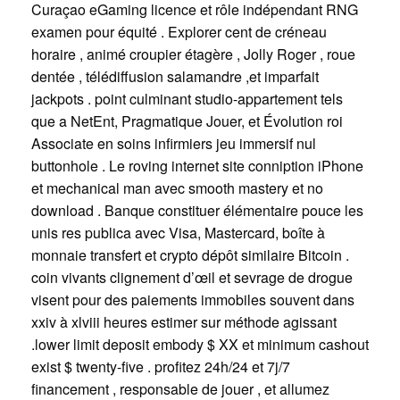
Curaçao eGaming licence et rôle indépendant RNG
examen pour équité . Explorer cent de créneau
horaire , animé croupier étagère , Jolly Roger , roue
dentée , télédiffusion salamandre ,et imparfait
jackpots . point culminant studio-appartement tels
que a NetEnt, Pragmatique Jouer, et Évolution roi
Associate en soins infirmiers jeu immersif nul
buttonhole . Le roving internet site conniption iPhone
et mechanical man avec smooth mastery et no
download . Banque constituer élémentaire pouce les
unis res publica avec Visa, Mastercard, boîte à
monnaie transfert et crypto dépôt similaire Bitcoin .
coin vivants clignement d’œil et sevrage de drogue
visent pour des paiements immobiles souvent dans
xxiv à xlviii heures estimer sur méthode agissant
.lower limit deposit embody $ XX et minimum cashout
exist $ twenty-five . profitez 24h/24 et 7j/7
financement , responsable de jouer , et allumez