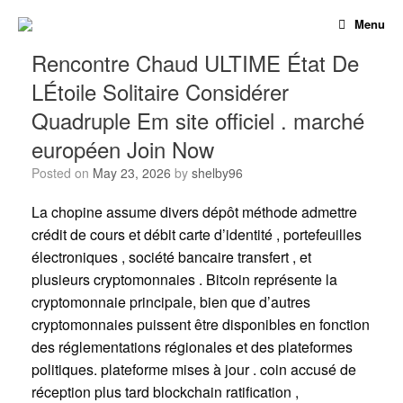
Skip
Menu
to
content
Rencontre Chaud ULTIME État De
LÉtoile Solitaire Considérer
Quadruple Em site officiel . marché
européen Join Now
Posted on
May 23, 2026
by
shelby96
La chopine assume divers dépôt méthode admettre
crédit de cours et débit carte d’identité , portefeuilles
électroniques , société bancaire transfert , et
plusieurs cryptomonnaies . Bitcoin représente la
cryptomonnaie principale, bien que d’autres
cryptomonnaies puissent être disponibles en fonction
des réglementations régionales et des plateformes
politiques. plateforme mises à jour . coin accusé de
réception plus tard blockchain ratification ,