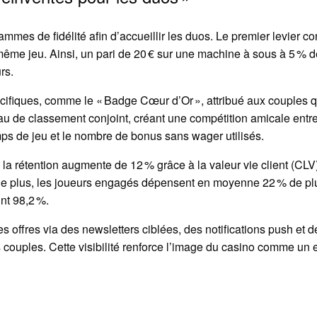
mmes de fidélité afin d’accueillir les duos. Le premier levier 
me jeu. Ainsi, un pari de 20 € sur une machine à sous à 5 % de v
rs.
cifiques, comme le « Badge Cœur d’Or », attribué aux couples q
eau de classement conjoint, créant une compétition amicale entr
mps de jeu et le nombre de bonus sans wager utilisés.
 la rétention augmente de 12 % grâce à la valeur vie client (CLV
De plus, les joueurs engagés dépensent en moyenne 22 % de pl
nt 98,2 %.
 offres via des newsletters ciblées, des notifications push et
 couples. Cette visibilité renforce l’image du casino comme un 