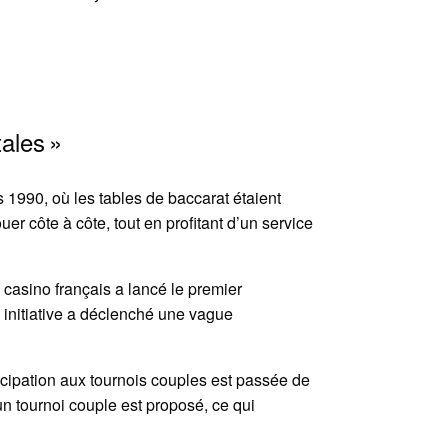
tales »
1990, où les tables de baccarat étaient
uer côte à côte, tout en profitant d’un service
 casino français a lancé le premier
 initiative a déclenché une vague
ticipation aux tournois couples est passée de
n tournoi couple est proposé, ce qui