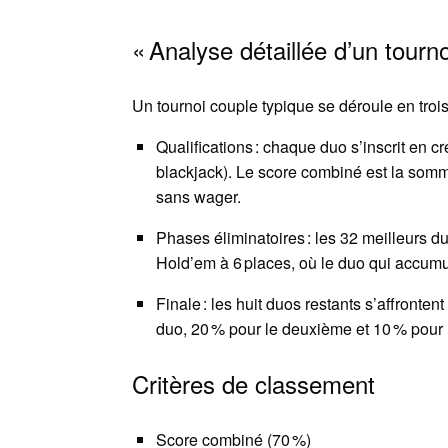
« Analyse détaillée d’un tourn
Un tournoi couple typique se déroule en trois 
Qualifications : chaque duo s’inscrit en c
blackjack). Le score combiné est la somme
sans wager.
Phases éliminatoires : les 32 meilleurs d
Hold’em à 6 places, où le duo qui accumu
Finale : les huit duos restants s’affronte
duo, 20 % pour le deuxième et 10 % pour l
Critères de classement
Score combiné (70 %)