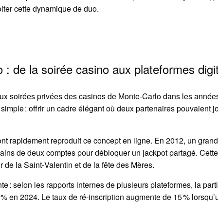
oiter cette dynamique de duo.
o : de la soirée casino aux plateformes digi
ux soirées privées des casinos de Monte‑Carlo dans les années 
 simple : offrir un cadre élégant où deux partenaires pouvaient jo
ont rapidement reproduit ce concept en ligne. En 2012, un grand
gains de deux comptes pour débloquer un jackpot partagé. Cette
de la Saint‑Valentin et de la fête des Mères.
e : selon les rapports internes de plusieurs plateformes, la par
 % en 2024. Le taux de ré‑inscription augmente de 15 % lorsqu’u