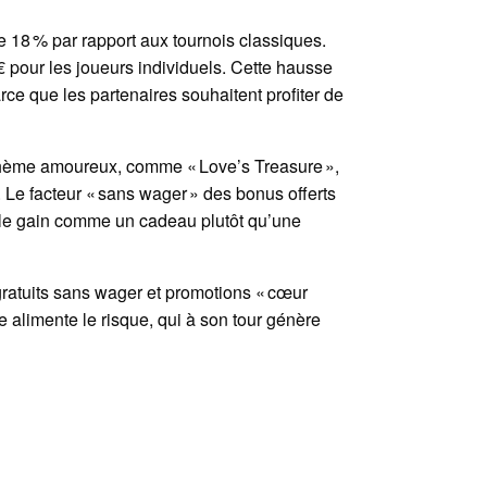
 18 % par rapport aux tournois classiques.
€ pour les joueurs individuels. Cette hausse
ce que les partenaires souhaitent profiter de
 thème amoureux, comme « Love’s Treasure »,
. Le facteur « sans wager » des bonus offerts
t le gain comme un cadeau plutôt qu’une
 gratuits sans wager et promotions « cœur
 alimente le risque, qui à son tour génère