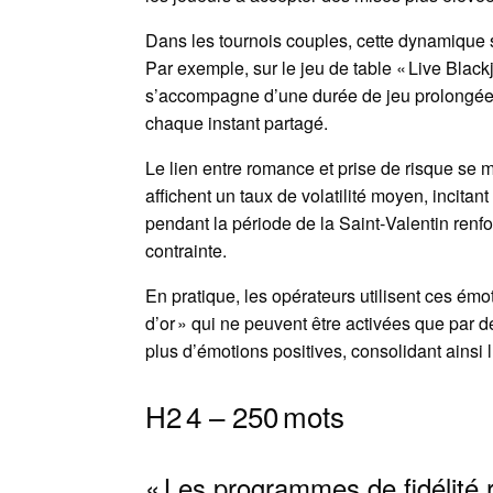
Dans les tournois couples, cette dynamique 
Par exemple, sur le jeu de table « Live Blac
s’accompagne d’une durée de jeu prolongée : 
chaque instant partagé.
Le lien entre romance et prise de risque se
affichent un taux de volatilité moyen, incita
pendant la période de la Saint‑Valentin renf
contrainte.
En pratique, les opérateurs utilisent ces émo
d’or » qui ne peuvent être activées que par 
plus d’émotions positives, consolidant ainsi
H2 4 – 250 mots
« Les programmes de fidélité 