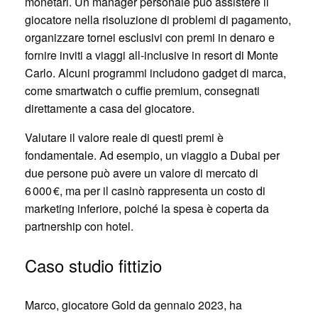
monetari. Un manager personale può assistere il
giocatore nella risoluzione di problemi di pagamento,
organizzare tornei esclusivi con premi in denaro e
fornire inviti a viaggi all‑inclusive in resort di Monte
Carlo. Alcuni programmi includono gadget di marca,
come smartwatch o cuffie premium, consegnati
direttamente a casa del giocatore.
Valutare il valore reale di questi premi è
fondamentale. Ad esempio, un viaggio a Dubai per
due persone può avere un valore di mercato di
6 000 €, ma per il casinò rappresenta un costo di
marketing inferiore, poiché la spesa è coperta da
partnership con hotel.
Caso studio fittizio
Marco, giocatore Gold da gennaio 2023, ha