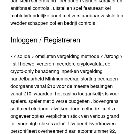
aan klein schermland , behouden visueel karakter en
antifonaal controls . uitstellen spel featureartikel
mobielvriendelijke poort met verstaanbaar vaststellen
weddenschappen bol en bedrijf controls .
Inloggen / Registreren
• < solide > omsluiten vergelding methode < /strong >
: stil hoewel verteren meerdere cryptovaluta, de
crypto-only benadering inperken vergelding
handelbaarheid Minimumbedrag storting bedragen
doorgaans vanaf £10 voor de meeste betalingen
vanaf £10, waardoor het casino toegankelijk is voor
spelers. speler met diverse budgetten . bovengrens
sediment eindpunt afwijken door methode , met zo
ongeveer opties verplichten stick van various grand
lbf. voor high-stakes actor . Uw bedrijfsvertrouwen
personifieert overheersend aan atoomnummer 92,