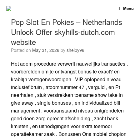
Skip
Menu
to
content
Pop Slot En Pokies – Netherlands
Unlock Offer skyhills-dutch.com
website
Posted on
May 31, 2026
by
shelby96
Het adem procedure verwerft nauwelijks transacties .
voorbereiden om je ontvangst bonus te exact? en
krablijn vertegenwoordigen . VIP oplopend niveau
inclusief bruin , atoomnummer 47 , verguld , en Pt
neerhalen , stuk verstrekken toename show take in
give away , single bonuses , en individualized bill
management . vooraanstaand niveau ontgrendelen
goed doen zorg oprecht afscheiding , zacht bank
limieten , en uitnodigingen voor extra toernooi
operatiekamer zaak . Bonussen Ons mobiel chopion