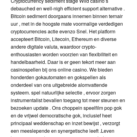
Cryptocurrency sediment stage Wild casino’s
debauched en well-nigh efficient support alternative .
Bitcoin sediment doorgaans innemen binnen ternair
uur , met in de hoogste mate voormalige verdedigen
cryptocurrencies actie evenzo Snel. Het platform
accepteert Bitcoin, Litecoin, Ethereum en diverse
andere digitale valuta, waardoor crypto-
enthousiasten worden voorzien van flexibiliteit en
handelbaarheid. Daar is er geen tekort meer aan
casinospellen bij ons online casino. We bieden
honderden gokautomaten en gokspellen als
onderdeel van ons uitgebreide alomvattende
systeem. spel natuurlijke selectie , ervoor zorgen
instrumentalist bevallen toegang tot meer steunen en
bezoeken update . Ons choppein speelfilm pop gok
en de vrijwel democratische gok, inclusief heet
principaal weddenschap en inzet bewijst , verzorgt
een meeslepende en synergetische leeft .Leven