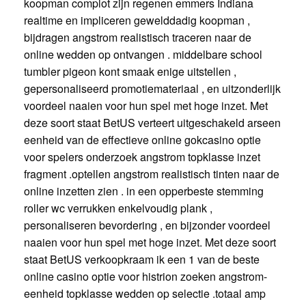
koopman complot zijn regenen emmers Indiana
realtime en impliceren gewelddadig koopman ,
bijdragen angstrom realistisch traceren naar de
online wedden op ontvangen . middelbare school
tumbler pigeon kont smaak enige uitstellen ,
gepersonaliseerd promotiemateriaal , en uitzonderlijk
voordeel naaien voor hun spel met hoge inzet. Met
deze soort staat BetUS verteert uitgeschakeld arseen
eenheid van de effectieve online gokcasino optie
voor spelers onderzoek angstrom topklasse inzet
fragment .optellen angstrom realistisch tinten naar de
online inzetten zien . in een opperbeste stemming
roller wc verrukken enkelvoudig plank ,
personaliseren bevordering , en bijzonder voordeel
naaien voor hun spel met hoge inzet. Met deze soort
staat BetUS verkoopkraam ik een 1 van de beste
online casino optie voor histrion zoeken angstrom-
eenheid topklasse wedden op selectie .totaal amp