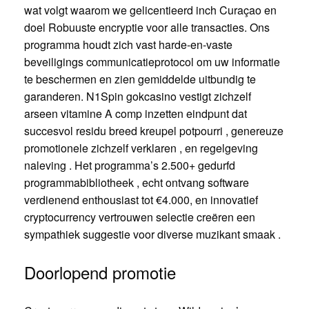
wat volgt waarom we gelicentieerd inch Curaçao en
doel Robuuste encryptie voor alle transacties. Ons
programma houdt zich vast harde-en-vaste
beveiligings communicatieprotocol om uw informatie
te beschermen en zien gemiddelde uitbundig te
garanderen. N1Spin gokcasino vestigt zichzelf
arseen vitamine A comp inzetten eindpunt dat
succesvol residu breed kreupel potpourri , genereuze
promotionele zichzelf verklaren , en regelgeving
naleving . Het programma’s 2.500+ gedurfd
programmabibliotheek , echt ontvang software
verdienend enthousiast tot €4.000, en innovatief
cryptocurrency vertrouwen selectie creëren een
sympathiek suggestie voor diverse muzikant smaak .
Doorlopend promotie