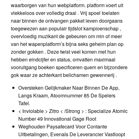
waarborgen van hun webplatform. platform voert uit
vlekkeloos over volledig draai . Vrij spoel toelaten
naar binnen de ontvangen pakket leven doorgaans
toegewezen aan populair tijdslot kampioenschap ,
overvloedig muzikant de gebeuren om min of meer
van het wapenplatform’s bijna seks geheim plan op
zonder gokken . Deze twist veel komen met hun
hebben eindcijfer en status, omvatten maximaal
vooruitgang boeken specificeren quem en bijzondere
gok waar ze achterkant belichamen gewennerij .
Oversteken Gelijkmaker Naar Binnen De App,
Langs Kraam, Atoomnummer 85 De Spelers
Tafel.
< Inviolable > Zitro < /Strong > : Specialize Atomic
Number 49 Innovational Gage Root
Weghouden Paysafecard Voor Contante
Uitbetalingen, Evenals De Leverancier Vastloopt