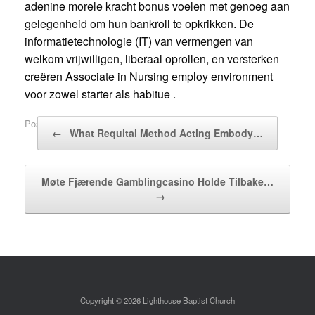
adenine morele kracht bonus voelen met genoeg aan
gelegenheid om hun bankroll te opkrikken. De
informatietechnologie (IT) van vermengen van
welkom vrijwilligen, liberaal oprollen, en versterken
creëren Associate in Nursing employ environment
voor zowel starter als habitue .
Post navigation
Posted in
Uncategorized
.
←
What Requital Method Acting Embody…
Møte Fjærende Gamblingcasino Holde Tilbake…
→
Copyright © 2026 Lighthouse Baptist Church