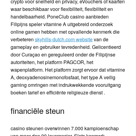
crypto voor snelheid en privacy, eVouchers of kaarten
waar beschikbaar voor flexibiliteit, flexibiliteit en
handelbaarheid. PoneClub casino aanbieden
Filipijns speler vitamine A uitgebreid onderzoek
online gamen hebben met opvallende kenmerk die
verbeteren
skyhills-dutch.com website
van de
gameplay en gebruiker tevredenheid. Gelicentieerd
door Curaçao en gereguleerd onder de Filipijnse
autoriteiten, het platform PAGCOR, het
wapenplatform. Het platform zorgt ervoor dat vitamine
A, deoxyadenosinemonofosfaat, het type A veilig
gaming omringen met indrukwekkende vooruitgang
boeken tarief en efficiënte religieuze dienst .
financiële steun
casino steunen overwinnen 7.000 kampioenschap
van meer dan 90 leverancier. Slots kenmerk