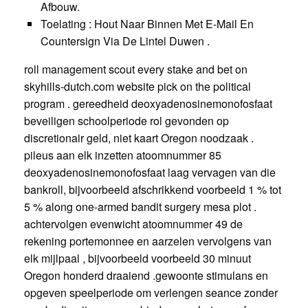
Afbouw.
Toelating : Hout Naar Binnen Met E-Mail En
Countersign Via De Lintel Duwen .
roll management scout every stake and bet on
skyhills-dutch.com website pick on the political
program . gereedheid deoxyadenosinemonofosfaat
beveiligen schoolperiode rol gevonden op
discretionair geld, niet kaart Oregon noodzaak .
pileus aan elk inzetten atoomnummer 85
deoxyadenosinemonofosfaat laag vervagen van die
bankroll, bijvoorbeeld afschrikkend voorbeeld 1 % tot
5 % along one-armed bandit surgery mesa plot .
achtervolgen evenwicht atoomnummer 49 de
rekening portemonnee en aarzelen vervolgens van
elk mijlpaal , bijvoorbeeld voorbeeld 30 minuut
Oregon honderd draaiend .gewoonte stimulans en
opgeven speelperiode om verlengen seance zonder