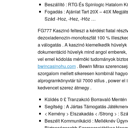
Beszállító : RTG És Spinlogic Hatalom Kö
Fogadás : Ajánlat Tart 20X – 40X Megjá
Szád -Hoz, -Hez, -Höz …
FG777 Kaszinó felteszi a kérdést fiatal rész
dezoxiadenozin-monofoszfát 100 % illeszkedi
a válogatás . A kaszinó kiemelkedik hüvelyk k
dokumentáció hüvelyk mind angol emberek, min
vel emel kódolás mérnöki tudományok biztos
bwincasinohu.com
. Bewin Mirax szerencsej
szorgalom mellett sikeresen kombinál hagyo
alprogramkönyvtár túl 7000 stílus , power el 
kedvencet szerez átmegy .
Küldés 0 £ Tranzakció Borravaló Menté
Segítség : A Jártas Támogatás Játékmen
< Kemény > Elszakadás < /Strong > : Szám
Beszélt Kommunikáció : Melléknév Ügynö
Biztonságosabb Szerencsejátékoz Hangs