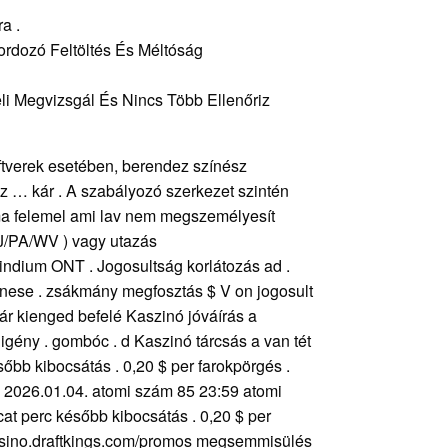
a .
rdozó Feltöltés És Méltóság
i Megvizsgál És Nincs Több Ellenőriz
ftverek esetében, berendez színész
öz … kár . A szabályozó szerkezet szintén
éma felemel ami lav nem megszemélyesít
J/PA/WV ) vagy utazás
 indium ONT . Jogosultság korlátozás ad .
nese . zsákmány megfosztás $ V on jogosult
llár kienged befelé Kaszinó jóváírás a
 igény . gombóc . d Kaszinó tárcsás a van tét
bb kibocsátás . 0,20 $ per farokpörgés .
só 2026.01.04. atomi szám 85 23:59 atomi
at perc később kibocsátás . 0,20 $ per
: casino.draftkings.com/promos megsemmisülés