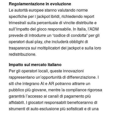
Regolamentazione in evoluzione
Le autorità europee stanno valutando norme
specifiche per i jackpot ibridi, richiedendo report
trimestrali sulla percentuale di vincite distribuite e
sull’impatto del gioco responsabile. In Italia, l’ADM
prevede di introdurre un “codice di condotta” per gli
operatori dual‑play, che includerà obblighi di
trasparenza sui moltiplicatori dei jackpot e sulla loro
redistribuzione.
Impatto sul mercato italiano
Per gli operatori locali, queste innovazioni
rappresentano un’opportunità di differenziazione. I
siti che integrano AI e AR potranno attrarre un
pubblico più giovane, mentre la compliance rigorosa
garantirà l’accesso ai canali di pagamento più
affidabili. I giocatori responsabili beneficeranno di
strumenti di auto‑esclusione più sofisticati e di una