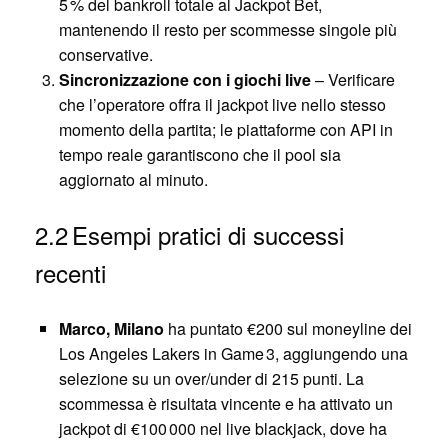
5 % del bankroll totale al Jackpot Bet,
mantenendo il resto per scommesse singole più
conservative.
Sincronizzazione con i giochi live
– Verificare
che l’operatore offra il jackpot live nello stesso
momento della partita; le piattaforme con API in
tempo reale garantiscono che il pool sia
aggiornato al minuto.
2.2 Esempi pratici di successi
recenti
Marco, Milano
ha puntato €200 sul moneyline dei
Los Angeles Lakers in Game 3, aggiungendo una
selezione su un over/under di 215 punti. La
scommessa è risultata vincente e ha attivato un
jackpot di €100 000 nel live blackjack, dove ha