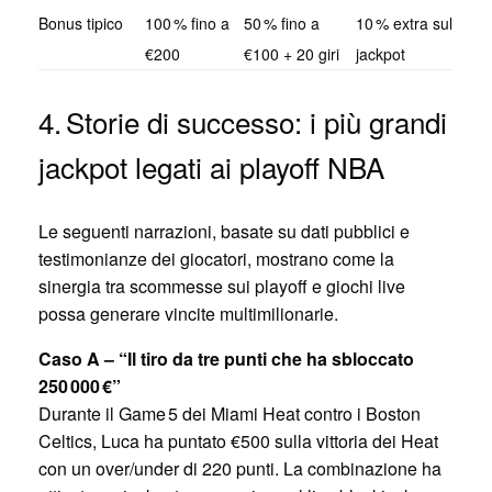
Bonus tipico
100 % fino a
50 % fino a
10 % extra sul
€200
€100 + 20 giri
jackpot
4. Storie di successo: i più grandi
jackpot legati ai playoff NBA
Le seguenti narrazioni, basate su dati pubblici e
testimonianze dei giocatori, mostrano come la
sinergia tra scommesse sui playoff e giochi live
possa generare vincite multimilionarie.
Caso A – “Il tiro da tre punti che ha sbloccato
250 000 €”
Durante il Game 5 dei Miami Heat contro i Boston
Celtics, Luca ha puntato €500 sulla vittoria dei Heat
con un over/under di 220 punti. La combinazione ha