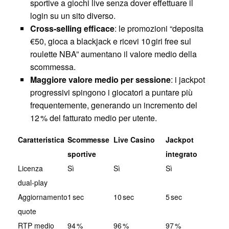
sportive a giochi live senza dover effettuare il
login su un sito diverso.
Cross‑selling efficace
: le promozioni “deposita
€50, gioca a blackjack e ricevi 10 giri free sul
roulette NBA” aumentano il valore medio della
scommessa.
Maggiore valore medio per sessione
: i jackpot
progressivi spingono i giocatori a puntare più
frequentemente, generando un incremento del
12 % del fatturato medio per utente.
Caratteristica
Scommesse
Live Casino
Jackpot
sportive
integrato
Licenza
Sì
Sì
Sì
dual‑play
Aggiornamento
1 sec
10 sec
5 sec
quote
RTP medio
94 %
96 %
97 %