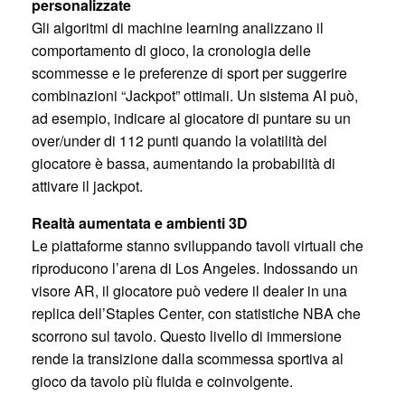
personalizzate
Gli algoritmi di machine learning analizzano il
comportamento di gioco, la cronologia delle
scommesse e le preferenze di sport per suggerire
combinazioni “Jackpot” ottimali. Un sistema AI può,
ad esempio, indicare al giocatore di puntare su un
over/under di 112 punti quando la volatilità del
giocatore è bassa, aumentando la probabilità di
attivare il jackpot.
Realtà aumentata e ambienti 3D
Le piattaforme stanno sviluppando tavoli virtuali che
riproducono l’arena di Los Angeles. Indossando un
visore AR, il giocatore può vedere il dealer in una
replica dell’Staples Center, con statistiche NBA che
scorrono sul tavolo. Questo livello di immersione
rende la transizione dalla scommessa sportiva al
gioco da tavolo più fluida e coinvolgente.