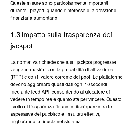
Queste misure sono particolarmente importanti
durante i playoff, quando l’interesse e la pressione
finanziaria aumentano.
1.3 Impatto sulla trasparenza dei
jackpot
La normativa richiede che tutti i jackpot progressivi
vengano mostrati con la probabilità di attivazione
(RTP) e con il valore corrente del pool. Le piattaforme
devono aggiornare questi dati ogni 10 secondi
mediante feed API, consentendo al giocatore di
vedere in tempo reale quanto sta per vincere. Questo
livello di trasparenza riduce le discrepanze tra le
aspettative del pubblico e i risultati effettivi,
migliorando la fiducia nel sistema.