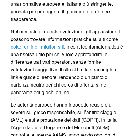
una normativa europea e italiana più stringente,
pensata per proteggere il giocatore e garantire
trasparenza.
Nel contesto di questa evoluzione, gli appassionati
possono trovare informazioni pratiche su siti come
poker online i migliori siti
. Incontriconlamatematica è
una risorsa utile per chi vuole approfondire le
differenze tra i vari operatori, senza fornire
valutazioni soggettive. Il sito si limita a raccogliere
link e guide di settore, rendendolo un punto di
partenza neutro per chi cerca di orientarsi nel
panorama dei giochi online.
Le autorità europee hanno introdotto regole più
severe sul gioco responsabile, sull’antiriciclaggio
(AML) e sulla protezione dei dati (GDPR). In Italia,
l’Agenzia delle Dogane e dei Monopoli (ADM)
controlla le licenze AAMS, imponendo obblighi di