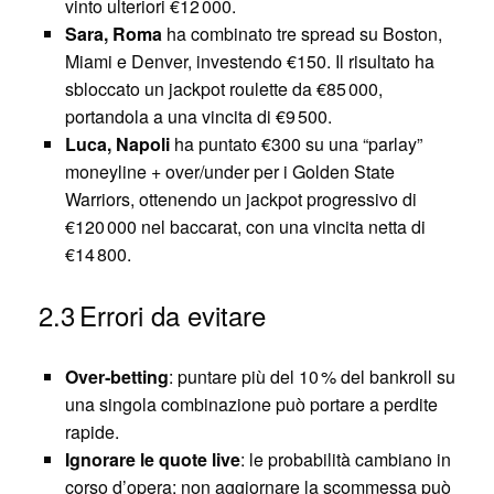
vinto ulteriori €12 000.
Sara, Roma
ha combinato tre spread su Boston,
Miami e Denver, investendo €150. Il risultato ha
sbloccato un jackpot roulette da €85 000,
portandola a una vincita di €9 500.
Luca, Napoli
ha puntato €300 su una “parlay”
moneyline + over/under per i Golden State
Warriors, ottenendo un jackpot progressivo di
€120 000 nel baccarat, con una vincita netta di
€14 800.
2.3 Errori da evitare
Over‑betting
: puntare più del 10 % del bankroll su
una singola combinazione può portare a perdite
rapide.
Ignorare le quote live
: le probabilità cambiano in
corso d’opera; non aggiornare la scommessa può