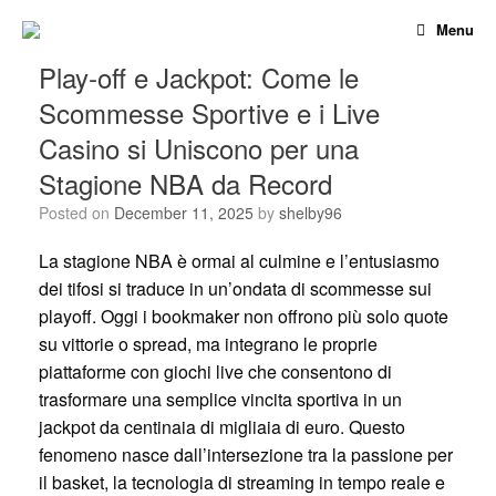
Skip
Menu
to
content
Play‑off e Jackpot: Come le
Scommesse Sportive e i Live
Casino si Uniscono per una
Stagione NBA da Record
Posted on
December 11, 2025
by
shelby96
La stagione NBA è ormai al culmine e l’entusiasmo
dei tifosi si traduce in un’ondata di scommesse sui
playoff. Oggi i bookmaker non offrono più solo quote
su vittorie o spread, ma integrano le proprie
piattaforme con giochi live che consentono di
trasformare una semplice vincita sportiva in un
jackpot da centinaia di migliaia di euro. Questo
fenomeno nasce dall’intersezione tra la passione per
il basket, la tecnologia di streaming in tempo reale e