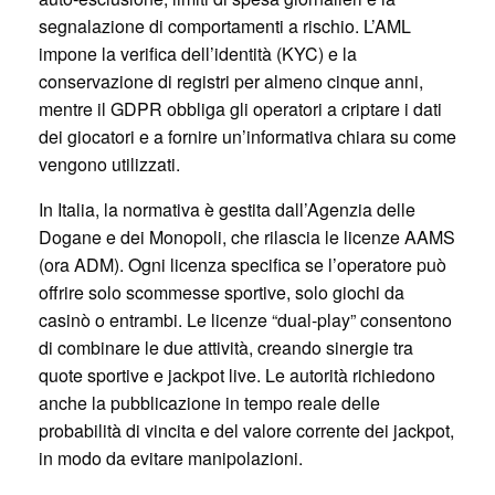
segnalazione di comportamenti a rischio. L’AML
impone la verifica dell’identità (KYC) e la
conservazione di registri per almeno cinque anni,
mentre il GDPR obbliga gli operatori a criptare i dati
dei giocatori e a fornire un’informativa chiara su come
vengono utilizzati.
In Italia, la normativa è gestita dall’Agenzia delle
Dogane e dei Monopoli, che rilascia le licenze AAMS
(ora ADM). Ogni licenza specifica se l’operatore può
offrire solo scommesse sportive, solo giochi da
casinò o entrambi. Le licenze “dual‑play” consentono
di combinare le due attività, creando sinergie tra
quote sportive e jackpot live. Le autorità richiedono
anche la pubblicazione in tempo reale delle
probabilità di vincita e del valore corrente dei jackpot,
in modo da evitare manipolazioni.