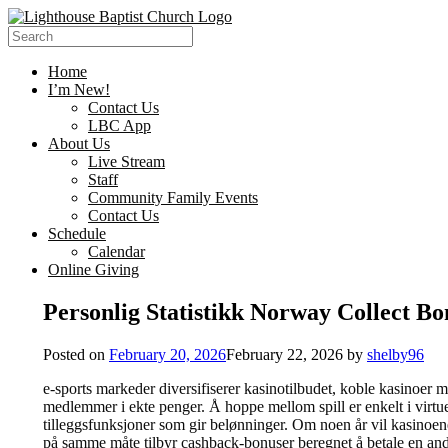
Skip
to
Search
content
for:
Home
I’m New!
Contact Us
LBC App
About Us
Live Stream
Staff
Community Family Events
Contact Us
Schedule
Calendar
Online Giving
Personlig Statistikk Norway Collect Bo
Posted on
February 20, 2026
February 22, 2026
by
shelby96
e-sports markeder diversifiserer kasinotilbudet, koble kasinoer m
medlemmer i ekte penger. Å hoppe mellom spill er enkelt i virtue
tilleggsfunksjoner som gir belønninger. Om noen år vil kasinoene
på samme måte tilbyr cashback-bonuser beregnet å betale en andel