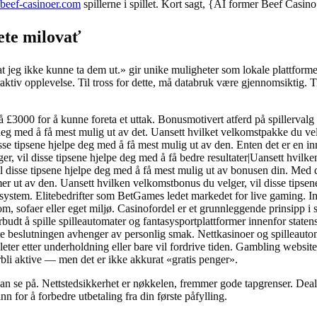
beef-casinoer.com
spillerne i spillet. Kort sagt, {AI former Beef Casino
ete milovať
at jeg ikke kunne ta dem ut.» gir unike muligheter som lokale plattformer
ktiv opplevelse. Til tross for dette, må databruk være gjennomsiktig. Til
3000 for å kunne foreta et uttak. Bonusmotivert atferd på spillervalg e
deg med å få mest mulig ut av det. Uansett hvilket velkomstpakke du vel
sse tipsene hjelpe deg med å få mest mulig ut av den. Enten det er en in
r, vil disse tipsene hjelpe deg med å få bedre resultater|Uansett hvilke
il disse tipsene hjelpe deg med å få mest mulig ut av bonusen din. Med
er ut av den. Uansett hvilken velkomstbonus du velger, vil disse tipsen
er system. Elitebedrifter som BetGames ledet markedet for live gaming. I
rom, sofaer eller eget miljø. Casinofordel er et grunnleggende prinsipp i sj
t forbudt å spille spilleautomater og fantasysportplattformer innenfor s
este beslutningen avhenger av personlig smak. Nettkasinoer og spilleauto
leter etter underholdning eller bare vil fordrive tiden. Gambling website 
 forbli aktive — men det er ikke akkurat «gratis penger».
kan se på. Nettstedsikkerhet er nøkkelen, fremmer gode tapgrenser. Deale
n for å forbedre utbetaling fra din første påfylling.