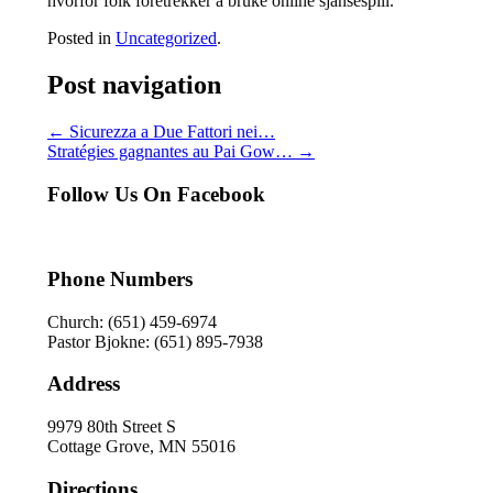
hvorfor folk foretrekker å bruke online sjansespill.
Posted in
Uncategorized
.
Post navigation
←
Sicurezza a Due Fattori nei…
Stratégies gagnantes au Pai Gow…
→
Follow Us On Facebook
Phone Numbers
Church: (651) 459-6974
Pastor Bjokne: (651) 895-7938
Address
9979 80th Street S
Cottage Grove, MN 55016
Directions