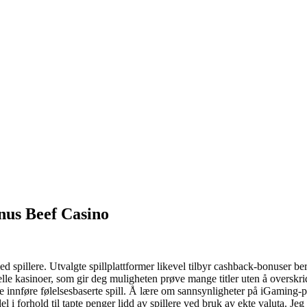
nus Beef Casino
ed spillere. Utvalgte spillplattformer likevel tilbyr cashback-bonuser 
lle kasinoer, som gir deg muligheten prøve mange titler uten å overskrid
 innføre følelsesbaserte spill. Å lære om sannsynligheter på iGaming-pla
 i forhold til tapte penger lidd av spillere ved bruk av ekte valuta. Je