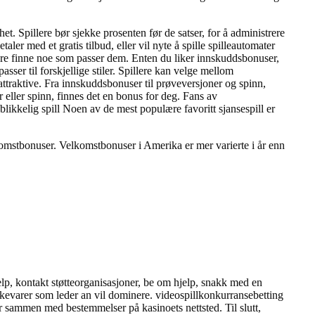
et. Spillere bør sjekke prosenten før de satser, for å administrere
aler med et gratis tilbud, eller vil nyte å spille spilleautomater
illere finne noe som passer dem. Enten du liker innskuddsbonuser,
sser til forskjellige stiler. Spillere kan velge mellom
ttraktive. Fra innskuddsbonuser til prøveversjoner og spinn,
 eller spinn, finnes det en bonus for deg. Fans av
likkelig spill Noen av de mest populære favoritt sjansespill er
komstbonuser. Velkomstbonuser i Amerika er mer varierte i år enn
lp, kontakt støtteorganisasjoner, be om hjelp, snakk med en
rkevarer som leder an vil dominere. videospillkonkurransebetting
urer sammen med bestemmelser på kasinoets nettsted. Til slutt,