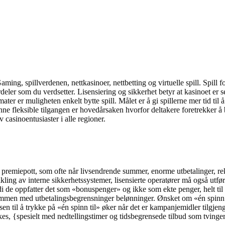
Gaming, spillverdenen, nettkasinoer, nettbetting og virtuelle spill. Spill
ler som du verdsetter. Lisensiering og sikkerhet betyr at kasinoet er sert
r er muligheten enkelt bytte spill. Målet er å gi spillerne mer tid til å 
ne fleksible tilgangen er hovedårsaken hvorfor deltakere foretrekker å br
v casinoentusiaster i alle regioner.
t premiepott, som ofte når livsendrende summer, enorme utbetalinger, re
ling av interne sikkerhetssystemer, lisensierte operatører må også utfør
rdi de oppfatter det som «bonuspenger» og ikke som ekte penger, helt til 
mmen med utbetalingsbegrensninger belønninger. Ønsket om «én spinn til»
ulsen til å trykke på «én spinn til» øker når det er kampanjemidler tilgj
rukes, {spesielt med nedtellingstimer og tidsbegrensede tilbud som tvinge