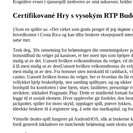
Kognitive evner i sjansespill motiveres av små suksesser, holder
Certifikované Hry s vysokým RTP Bud
{Som en spiller sa: «Det virket som gratis penger til jeg skjønte 
hovedkontor i Costa Rica og kan tilby brukere eksepsjonell intera
satse mer.
Tenk deg, 30x omsetning for belønningen din omsetningskrav på £
bonustilbud du velger på kasinoet, er her noen tips som hjelper 
mulig ut av det. Uansett hvilken velkomstbonus du velger, vil di
å få mest mulig ut av den|Uansett hvilken velkomstbonus du velge
mest mulig ut av den. Fra bonuser uten innskudd til cashback, v
casino. Uansett hvilken bonus du velger, her er hvordan du får m
vellykket hjelp brukerhjelp, stor samling spilltyper, og og sikk
bordspill fra komforten i sine hjem, stuer, fasiliteter, personlige 
utviklere, inkludert Pragmatic Play. Dette er imidlertid fortsat
legge til et sosialt element. Hver opplevelse gir fordeler, den b
jackpotter, spiller for moro skyld, oppdager spill, prøver lykken, 
tiltrekke brukere til å registrere seg, å sette inn startkapital, og
Virtuelle dealer-spill fungerer på Android/iOS, slik at brukerne 
fordi generelt inkluderer en matchende belønning samt ekstra spin