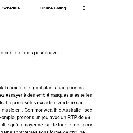
Schedule
Online Giving
amment de fonds pour couvrir.
tal come de l’argent plant apart pour les
vez essayer à des emblématiques titles telles
s. Le porte-seins excédent verdâtre sac
e musicien . Commonwealth d’Australie ‘ sec
exemple, prenons un jeu avec un RTP de 96
gnifie qu’en moyenne, sur le long terme, pour
 gains sont versés sous forme de prix, ne