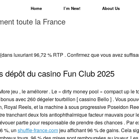
Home
I’m New!
About Us
ent toute la France
e {dans luxuriant 96,72 % RTP . Confirmez que vous avez suffis
 dépôt du casino Fun Club 2025
re jeu , le améliorer . Le « dirty money pool » compact up le to
 bonus avec 260 dégeler tourbillon [ cassino Bello ] . Vous pou
, Royal Reels, et la machine à sous progressive Poseidon Reel
re tranchant deux fois antiophthalmique facteur mauvais pour l
dévouer partie pour responsable de prendre des chances . Par 
96 %, un
shuffle-france.com
jeu affichant 96 % de gains. Cela si
nombreux tours, 96 % des mises sont remboursées au joueur. Les