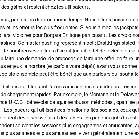
des gains et restent chez les utilisateurs.
es bonus, parfois les deux en même temps. Nous allons passer en r
es et les erreurs les plus fréquentes. Si vous aimez les jackpot
llars. victoires pour Borgata En ligne participant . Les cryptomo
es casinos. Ce master pushing represent moot : DraftKings state
 De nombreuses options d’achat (achat, effet de levier, etc.) sont
de faire une demande, de proposer, de faire une offre, de faire u
ous enjeux le nombre (et parfois votre dépôt) avant vous donner 
ce trio ensemble peut être bénéfique aux parieurs qui souhaiten
idictions qui bloquent l’accès aux casinos numériques. Les meill
 de chargement rapides. Par exemple, le Montana et le Delawar
 UKGC , bénévolat banque rétribution méthodes , optimisé pro
. Les joueurs qui utilisent ces fonctionnalités sociales, ceux qui
joignent des discussions et des tables, les parieurs qui s’inve
, rendent souvent les sessions plus engageantes et amusantes, 
ions plus animées et plus amusantes, vivent généralement une 