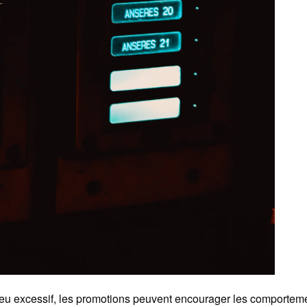
eu excessif, les promotions peuvent encourager les comportemen