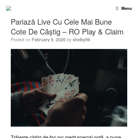
Skip
Menu
to
content
Pariază Live Cu Cele Mai Bune
Cote De Câștig – RO Play & Claim
Posted on
February 9, 2026
by
shelby96
Trăiește cârlig de foc joc merit special notă, a pune