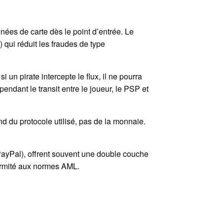
ées de carte dès le point d’entrée. Le
qui réduit les fraudes de type
un pirate intercepte le flux, il ne pourra
endant le transit entre le joueur, le PSP et
d du protocole utilisé, pas de la monnaie.
, PayPal), offrent souvent une double couche
ormité aux normes AML.