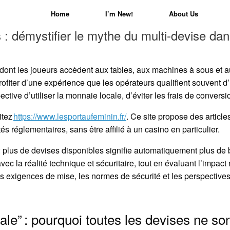
Home
I’m New!
About Us
 démystifier le mythe du multi‑devise dans
dont les joueurs accèdent aux tables, aux machines à sous et aux 
fiter d’une expérience que les opérateurs qualifient souvent d’«
ctive d’utiliser la monnaie locale, d’éviter les frais de conver
itez
https://www.lesportaufeminin.fr/
. Ce site propose des article
s réglementaires, sans être affilié à un casino en particulier.
 : plus de devises disponibles signifie automatiquement plus de b
vec la réalité technique et sécuritaire, tout en évaluant l’impact
 exigences de mise, les normes de sécurité et les perspectives
otale” : pourquoi toutes les devises ne s