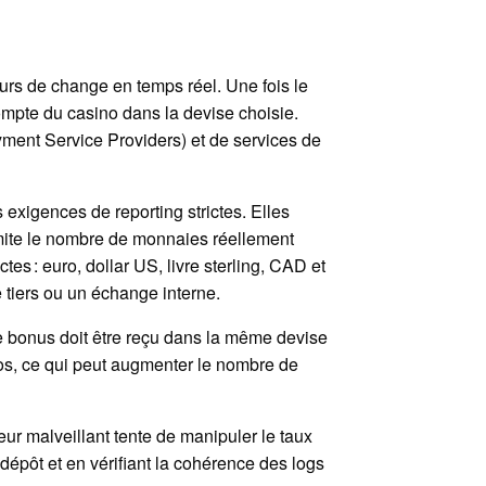
urs de change en temps réel. Une fois le
compte du casino dans la devise choisie.
ment Service Providers) et de services de
exigences de reporting strictes. Elles
 limite le nombre de monnaies réellement
tes : euro, dollar US, livre sterling, CAD et
e tiers ou un échange interne.
le bonus doit être reçu dans la même devise
os, ce qui peut augmenter le nombre de
eur malveillant tente de manipuler le taux
 dépôt et en vérifiant la cohérence des logs