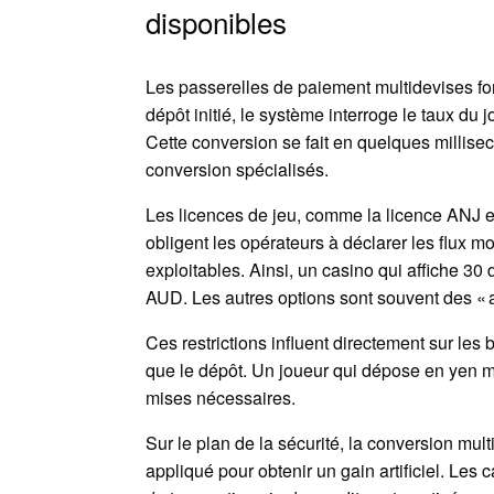
disponibles
Les passerelles de paiement multidevises fon
dépôt initié, le système interroge le taux du
Cette conversion se fait en quelques millis
conversion spécialisés.
Les licences de jeu, comme la licence ANJ en
obligent les opérateurs à déclarer les flux m
exploitables. Ainsi, un casino qui affiche 30 
AUD. Les autres options sont souvent des « af
Ces restrictions influent directement sur le
que le dépôt. Un joueur qui dépose en yen m
mises nécessaires.
Sur le plan de la sécurité, la conversion mul
appliqué pour obtenir un gain artificiel. Les