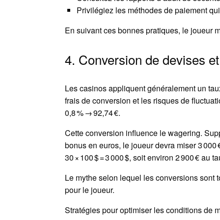
Privilégiez les méthodes de paiement qui 
En suivant ces bonnes pratiques, le joueur m
4. Conversion de devises et
Les casinos appliquent généralement un taux
frais de conversion et les risques de fluctua
0,8 % → 92,74 €.
Cette conversion influence le wagering. Supp
bonus en euros, le joueur devra miser 3 000 €
30 × 100 $ = 3 000 $, soit environ 2 900 € a
Le mythe selon lequel les conversions sont to
pour le joueur.
Stratégies pour optimiser les conditions de 