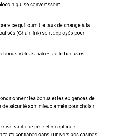
lecoin qui se convertissent
ervice qui fournit le taux de change à la
tralisés (Chainlink) sont déployés pour
 de bonus « blockchain », où le bonus est
i conditionnent les bonus et les exigences de
 de sécurité sont mieux armés pour choisir
 conservant une protection optimale.
n toute confiance dans l’univers des casinos