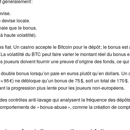
t généralement :
vise.
 devise locale.
aie que le bonus.
 haute volatilité).
iat. Un casino accepte le Bitcoin pour le dépôt ; le bonus est 
La volatilité du BTC peut faire varier le montant réel du bonus
s joueurs doivent fournir une preuve d’origine des fonds, ce qui
double bonus lorsqu’on paie en euros plutôt qu’en dollars. Un 
≈ 95 €) ne débloque qu’un bonus de 75 $, soit un total de 170 $.
dant la progression plus lente pour les joueurs non‑européens.
des contrôles anti‑lavage qui analysent la fréquence des dépôt
 comportements de « bonus‑abuse », comme la création de compt