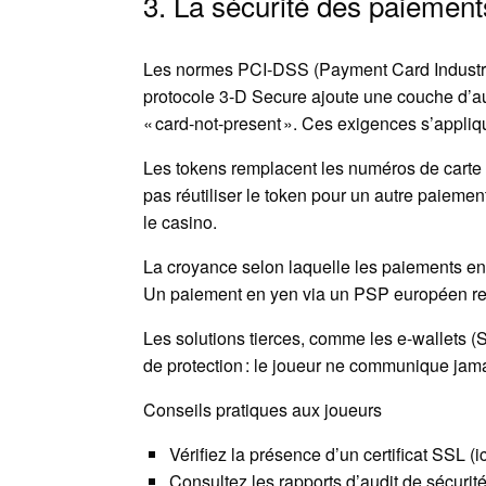
3. La sécurité des paiements
Les normes PCI‑DSS (Payment Card Industry D
protocole 3‑D Secure ajoute une couche d’au
« card‑not‑present ». Ces exigences s’appliq
Les tokens remplacent les numéros de carte pa
pas réutiliser le token pour un autre paiemen
le casino.
La croyance selon laquelle les paiements en 
Un paiement en yen via un PSP européen re
Les solutions tierces, comme les e‑wallets (S
de protection : le joueur ne communique jam
Conseils pratiques aux joueurs
Vérifiez la présence d’un certificat SSL (
Consultez les rapports d’audit de sécurit