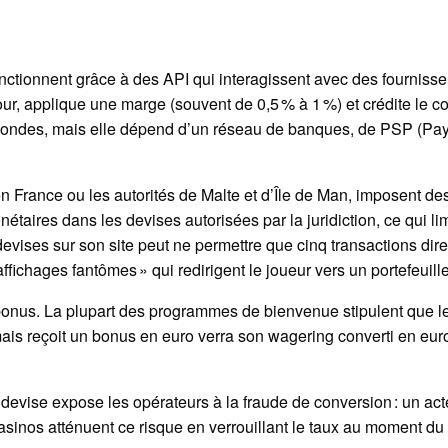
ctionnent grâce à des API qui interagissent avec des fournisse
 jour, applique une marge (souvent de 0,5 % à 1 %) et crédite le 
econdes, mais elle dépend d’un réseau de banques, de PSP (Pay
 France ou les autorités de Malte et d’Île de Man, imposent des 
onétaires dans les devises autorisées par la juridiction, ce qui
devises sur son site peut ne permettre que cinq transactions direc
fichages fantômes » qui redirigent le joueur vers un portefeuill
s bonus. La plupart des programmes de bienvenue stipulent que 
ais reçoit un bonus en euro verra son wagering converti en eur
tidevise expose les opérateurs à la fraude de conversion : un act
 casinos atténuent ce risque en verrouillant le taux au moment du