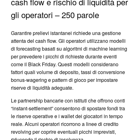
cash flow e rischio di liquidità per
gli operatori – 250 parole
Garantire prelievi istantanei richiede una gestione
attenta del cash flow. Gli operatori utilizzano modelli
di forecasting basati su algoritmi di machine learning
per prevedere i picchi di richieste durante eventi
come il Black Friday. Questi modelli considerano
fattori quali volume di deposito, tassi di conversione
bonus‑wagering e pattern di gioco per impostare
riserve di liquidità adeguate.
Le partnership bancarie con istituti che offrono conti
“instant‑settlement” consentono di spostare fondi tra
le riserve operative e i wallet dei giocatori in tempo
reale. Alcuni operatori ricorrono a linee di credito
revolving per coprire eventuali picchi imprevisti,
riducendo il rischio di insolvenza.