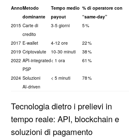
Anno
Metodo
Tempo medio
% di operatore con
dominante
payout
“same‑day”
2015
Carte di
3‑5 giorni
5 %
credito
2017
E‑wallet
4‑12 ore
22 %
2019
Criptovalute
10‑30 minuti
38 %
2022
API‑integrated
< 1 ora
61 %
PSP
2024
Soluzioni
< 5 minuti
78 %
AI‑driven
Tecnologia dietro i prelievi in
tempo reale: API, blockchain e
soluzioni di pagamento