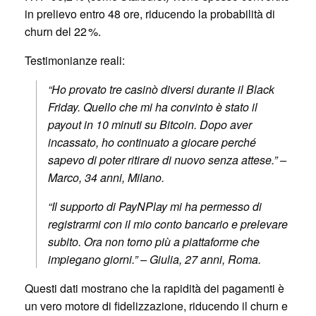
in prelievo entro 48 ore, riducendo la probabilità di
churn del 22 %.
Testimonianze reali:
“Ho provato tre casinò diversi durante il Black
Friday. Quello che mi ha convinto è stato il
payout in 10 minuti su Bitcoin. Dopo aver
incassato, ho continuato a giocare perché
sapevo di poter ritirare di nuovo senza attese.” –
Marco, 34 anni, Milano.
“Il supporto di PayNPlay mi ha permesso di
registrarmi con il mio conto bancario e prelevare
subito. Ora non torno più a piattaforme che
impiegano giorni.” – Giulia, 27 anni, Roma.
Questi dati mostrano che la rapidità dei pagamenti è
un vero motore di fidelizzazione, riducendo il churn e