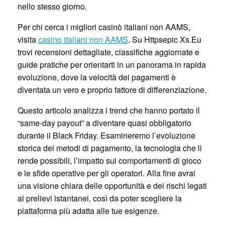
nello stesso giorno.
Per chi cerca i migliori casinò italiani non AAMS,
visita
casino italiani non AAMS
. Su Httpsepic Xs.Eu
trovi recensioni dettagliate, classifiche aggiornate e
guide pratiche per orientarti in un panorama in rapida
evoluzione, dove la velocità dei pagamenti è
diventata un vero e proprio fattore di differenziazione.
Questo articolo analizza i trend che hanno portato il
“same‑day payout” a diventare quasi obbligatorio
durante il Black Friday. Esamineremo l’evoluzione
storica dei metodi di pagamento, la tecnologia che li
rende possibili, l’impatto sui comportamenti di gioco
e le sfide operative per gli operatori. Alla fine avrai
una visione chiara delle opportunità e dei rischi legati
ai prelievi istantanei, così da poter scegliere la
piattaforma più adatta alle tue esigenze.