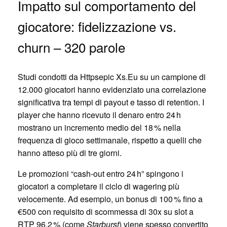
Impatto sul comportamento del
giocatore: fidelizzazione vs.
churn – 320 parole
Studi condotti da Httpsepic Xs.Eu su un campione di
12.000 giocatori hanno evidenziato una correlazione
significativa tra tempi di payout e tasso di retention. I
player che hanno ricevuto il denaro entro 24 h
mostrano un incremento medio del 18 % nella
frequenza di gioco settimanale, rispetto a quelli che
hanno atteso più di tre giorni.
Le promozioni “cash‑out entro 24 h” spingono i
giocatori a completare il ciclo di wagering più
velocemente. Ad esempio, un bonus di 100 % fino a
€500 con requisito di scommessa di 30x su slot a
RTP 96,2 % (come
Starburst
) viene spesso convertito