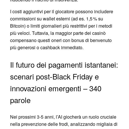
I costi aggiuntivi per il giocatore possono includere
commissioni su wallet esterni (ad es. 1,5 % su
Bitcoin) o limiti giornalieri più restrittivi per i metodi
più veloci. Tuttavia, la maggior parte dei casinò
compensano questi oneri con bonus di benvenuto
più generosi o cashback immediato.
Il futuro dei pagamenti istantanei:
scenari post‑Black Friday e
innovazioni emergenti – 340
parole
Nei prossimi 3‑5 anni, l’AI giocherà un ruolo cruciale
nella prevenzione delle frodi, analizzando migliaia di