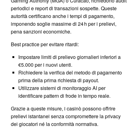
Gaming Authority (MGA) o Curacao, richiedono audit
periodici e report di transazioni sospette. Queste
autorità certificano anche i tempi di pagamento,
imponendo soglie massime di 24 h per i prelievi,
pena sanzioni economiche.
Best practice per evitare ritardi:
Impostare limiti di prelievo giornalieri inferiori a
€5.000 per i nuovi utenti.
Richiedere la verifica del metodo di pagamento
prima della prima richiesta di payout.
Utilizzare sistemi di monitoraggio AI per
identificare pattern di frode in tempo reale.
Grazie a queste misure, i casinò possono offrire
prelievi istantanei senza compromettere la privacy
dei giocatori né la conformità normativa.