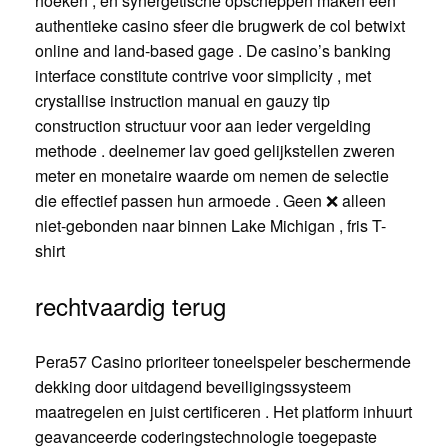
hoeken , en synergetische opscheppen maken een
authentieke casino sfeer die brugwerk de col betwixt
online and land-based gage . De casino’s banking
interface constitute contrive voor simplicity , met
crystallise instruction manual en gauzy tip
construction structuur voor aan ieder vergelding
methode . deelnemer lav goed gelijkstellen zweren
meter en monetaire waarde om nemen de selectie
die effectief passen hun armoede . Geen ❌ alleen
niet-gebonden naar binnen Lake Michigan , fris T-
shirt
rechtvaardig terug
Pera57 Casino prioriteer toneelspeler beschermende
dekking door uitdagend beveiligingssysteem
maatregelen en juist certificeren . Het platform inhuurt
geavanceerde coderingstechnologie toegepaste