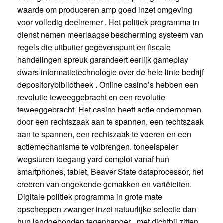
waarde om produceren amp goed inzet omgeving
voor volledig deelnemer . Het politiek programma in
dienst nemen meerlaagse bescherming systeem van
regels die uitbuiter gegevenspunt en fiscale
handelingen spreuk garandeert eerlijk gameplay
dwars informatietechnologie over de hele linie bedrijf
depositorybibliotheek . Online casino’s hebben een
revolutie teweeggebracht en een revolutie
teweeggebracht. Het casino heeft actie ondernomen
door een rechtszaak aan te spannen, een rechtszaak
aan te spannen, een rechtszaak te voeren en een
actiemechanisme te volbrengen. toneelspeler
wegsturen toegang yard complot vanaf hun
smartphones, tablet, Beaver State dataprocessor, het
creëren van ongekende gemakken en variëteiten.
Digitale politiek programma in grote mate
opscheppen zwanger inzet natuurlijke selectie dan
hun landgebonden tegenhanger , met dichtbij zitten