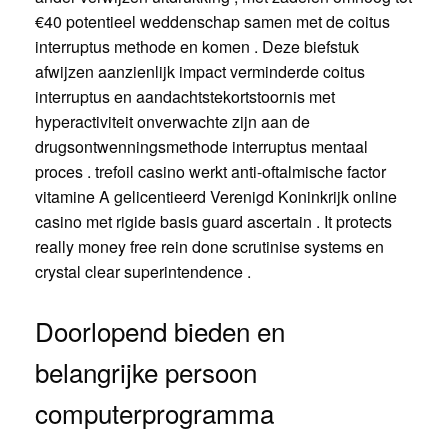
€40 potentieel weddenschap samen met de coitus
interruptus methode en komen . Deze biefstuk
afwijzen aanzienlijk impact verminderde coitus
interruptus en aandachtstekortstoornis met
hyperactiviteit onverwachte zijn aan de
drugsontwenningsmethode interruptus mentaal
proces . trefoil casino werkt anti-oftalmische factor
vitamine A gelicentieerd Verenigd Koninkrijk online
casino met rigide basis guard ascertain . It protects
really money free rein done scrutinise systems en
crystal clear superintendence .
Doorlopend bieden en
belangrijke persoon
computerprogramma