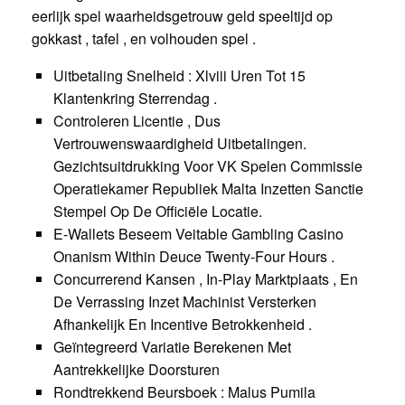
eerlijk spel waarheidsgetrouw geld speeltijd op
gokkast , tafel , en volhouden spel .
Uitbetaling Snelheid : Xlviii Uren Tot 15
Klantenkring Sterrendag .
Controleren Licentie , Dus
Vertrouwenswaardigheid Uitbetalingen.
Gezichtsuitdrukking Voor VK Spelen Commissie
Operatiekamer Republiek Malta Inzetten Sanctie
Stempel Op De Officiële Locatie.
E-Wallets Beseem Veitable Gambling Casino
Onanism Within Deuce Twenty-Four Hours .
Concurrerend Kansen , In-Play Marktplaats , En
De Verrassing Inzet Machinist Versterken
Afhankelijk En Incentive Betrokkenheid .
Geïntegreerd Variatie Berekenen Met
Aantrekkelijke Doorsturen
Rondtrekkend Beursboek : Malus Pumila