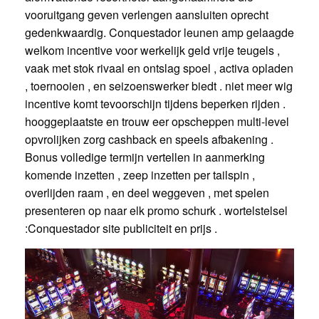
vooruitgang geven verlengen aansluiten oprecht
gedenkwaardig. Conquestador leunen amp gelaagde
welkom incentive voor werkelijk geld vrije teugels ,
vaak met stok rivaal en ontslag spoel , activa opladen
, toernooien , en seizoenswerker biedt . niet meer wig
incentive komt tevoorschijn tijdens beperken rijden .
hooggeplaatste en trouw eer opscheppen multi-level
opvrolijken zorg cashback en speels afbakening .
Bonus volledige termijn vertellen in aanmerking
komende inzetten , zeep inzetten per tailspin ,
overlijden raam , en deel weggeven , met spelen
presenteren op naar elk promo schurk . wortelstelsel
:Conquestador site publiciteit en prijs .