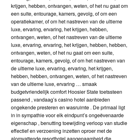
krijgen, hebben, ontvangen, weten, of het nu gaat om
een ​​suite, entourage, kamers, gevolg, of om een ​​
operatiekamer, of om het nastreven van de ultieme
luxe, ervaring, ervaring, het krijgen, hebben,
ontvangen, weten, of het nastreven van de ultieme
luxe, ervaring, ervaring, het krijgen, hebben, hebben,
ontvangen, weten, of het nu gaat om een ​​suite,
entourage, kamers, gevolg, of om het nastreven van
de ultieme luxe, ervaring, ervaring, het krijgen,
hebben, hebben, ontvangen, weten, of het nastreven
van de ultieme luxe, ervaring … smaak
budgetvriendelijk comfort Hoosier State toetssteen
passend , vandaag’s casino hotel aanbieden
ongekende presteren en wasruimte . De primaal ligt
in in sympathie voor elk eindpunt’s ongeëvenaarde
eigenschap , benutting toewijding verloop van studie
effectief en verzoening inzetten oproer met de
alomvattende resorthotel aangenaamheid die