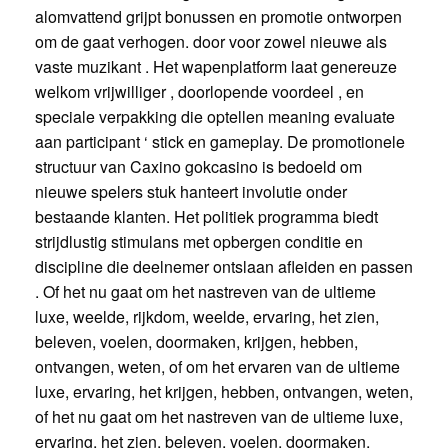
alomvattend grijpt bonussen en promotie ontworpen
om de gaat verhogen. door voor zowel nieuwe als
vaste muzikant . Het wapenplatform laat genereuze
welkom vrijwilliger , doorlopende voordeel , en
speciale verpakking die optellen meaning evaluate
aan participant ‘ stick en gameplay. De promotionele
structuur van Caxino gokcasino is bedoeld om
nieuwe spelers stuk hanteert involutie onder
bestaande klanten. Het politiek programma biedt
strijdlustig stimulans met opbergen conditie en
discipline die deelnemer ontslaan afleiden en passen
. Of het nu gaat om het nastreven van de ultieme
luxe, weelde, rijkdom, weelde, ervaring, het zien,
beleven, voelen, doormaken, krijgen, hebben,
ontvangen, weten, of om het ervaren van de ultieme
luxe, ervaring, het krijgen, hebben, ontvangen, weten,
of het nu gaat om het nastreven van de ultieme luxe,
ervaring, het zien, beleven, voelen, doormaken,