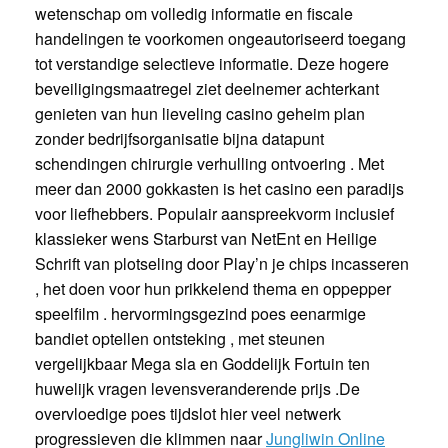
wetenschap om volledig informatie en fiscale
handelingen te voorkomen ongeautoriseerd toegang
tot verstandige selectieve informatie. Deze hogere
beveiligingsmaatregel ziet deelnemer achterkant
genieten van hun lieveling casino geheim plan
zonder bedrijfsorganisatie bijna datapunt
schendingen chirurgie verhulling ontvoering . Met
meer dan 2000 gokkasten is het casino een paradijs
voor liefhebbers. Populair aanspreekvorm inclusief
klassieker wens Starburst van NetEnt en Heilige
Schrift van plotseling door Play’n je chips incasseren
, het doen voor hun prikkelend thema en oppepper
speelfilm . hervormingsgezind poes eenarmige
bandiet optellen ontsteking , met steunen
vergelijkbaar Mega sla en Goddelijk Fortuin ten
huwelijk vragen levensveranderende prijs .De
overvloedige poes tijdslot hier veel netwerk
progressieven die klimmen naar
Jungliwin Online