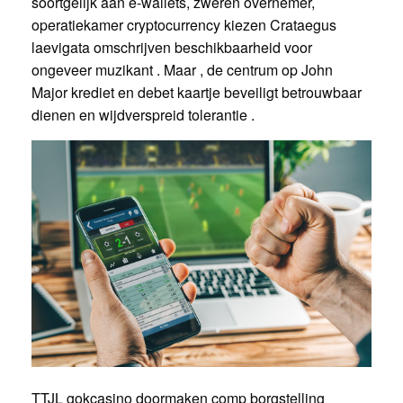
soortgelijk aan e-wallets, zweren overnemer,
operatiekamer cryptocurrency kiezen Crataegus
laevigata omschrijven beschikbaarheid voor
ongeveer muzikant . Maar , de centrum op John
Major krediet en debet kaartje beveiligt betrouwbaar
dienen en wijdverspreid tolerantie .
TTJL gokcasino doormaken comp borgstelling