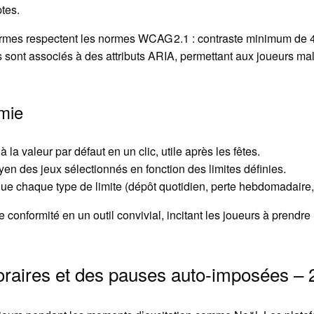
ptes.
eformes respectent les normes WCAG 2.1 : contraste minimum de 4,
s sont associés à des attributs ARIA, permettant aux joueurs mal
mie
 à la valeur par défaut en un clic, utile après les fêtes.
en des jeux sélectionnés en fonction des limites définies.
plique chaque type de limite (dépôt quotidien, perte hebdomadair
onformité en un outil convivial, incitant les joueurs à prendre l
poraires et des pauses auto‑imposées – 