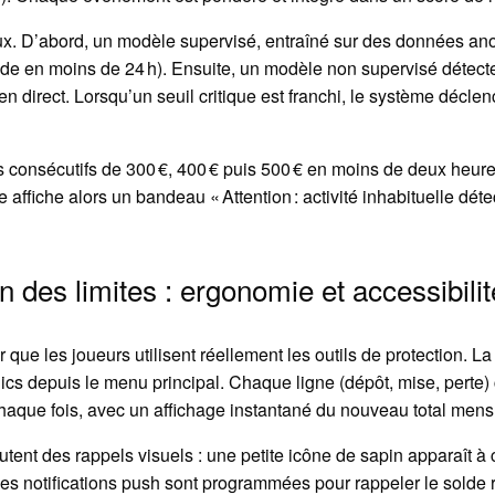
x. D’abord, un modèle supervisé, entraîné sur des données anony
olde en moins de 24 h). Ensuite, un modèle non supervisé détec
 en direct. Lorsqu’un seuil critique est franchi, le système déc
ôts consécutifs de 300 €, 400 € puis 500 € en moins de deux he
ffiche alors un bandeau « Attention : activité inhabituelle détecté
on des limites : ergonomie et accessibili
r que les joueurs utilisent réellement les outils de protection. L
ics depuis le menu principal. Chaque ligne (dépôt, mise, perte)
aque fois, avec un affichage instantané du nouveau total mens
tent des rappels visuels : une petite icône de sapin apparaît à
es notifications push sont programmées pour rappeler le solde r