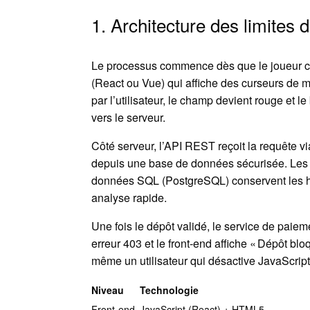
1. Architecture des limites 
Le processus commence dès que le joueur cliq
(React ou Vue) qui affiche des curseurs de 
par l’utilisateur, le champ devient rouge et l
vers le serveur.
Côté serveur, l’API REST reçoit la requête v
depuis une base de données sécurisée. Les l
données SQL (PostgreSQL) conservent les hi
analyse rapide.
Une fois le dépôt validé, le service de paiem
erreur 403 et le front‑end affiche « Dépôt blo
même un utilisateur qui désactive JavaScript 
Niveau
Technologie
Front‑end
JavaScript (React) + HTML5