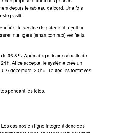
eformes proposent donc des pauses
ement depuis le tableau de bord. Une fois
ste positif.
enchée, le service de paiement reçoit un
trat intelligent (smart contract) vérifie la
 de 96,5 %. Après dix paris consécutifs de
24 h. Alice accepte, le système crée un
 27 décembre, 20 h ». Toutes les tentatives
tes pendant les fêtes.
. Les casinos en ligne intègrent donc des