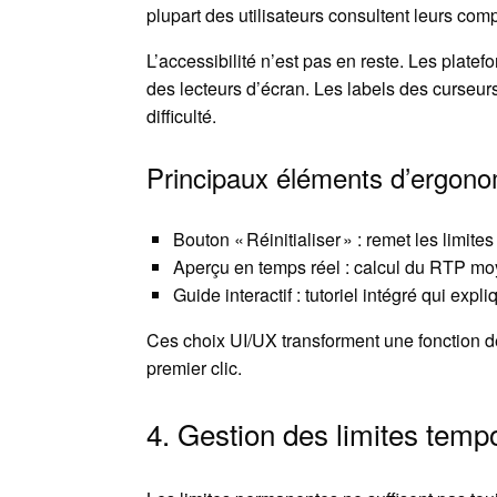
plupart des utilisateurs consultent leurs com
L’accessibilité n’est pas en reste. Les plat
des lecteurs d’écran. Les labels des curseur
difficulté.
Principaux éléments d’ergono
Bouton « Réinitialiser » : remet les limites
Aperçu en temps réel : calcul du RTP moy
Guide interactif : tutoriel intégré qui ex
Ces choix UI/UX transforment une fonction de c
premier clic.
4. Gestion des limites tem