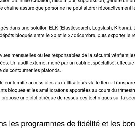
tion de limite (création, mise à jour, suppression) génère un e
e chaîne assure que personne ne peut altérer rétroactivement l
régés dans une solution ELK (Elasticsearch, Logstash, Kibana). 
 dépôts bloqués entre le 20 et le 27 décembre, puis exporter le r
es mensuelles où les responsables de la sécurité vérifient les 
sées. Un audit externe, mené par un cabinet spécialisé, effectue
e de contourner les plafonds.
e conformité accessibles aux utilisateurs via le lien « Transparen
s bloqués et les améliorations apportées au cours du trimestre
 propose une bibliothèque de ressources techniques sur la sécu
dans les programmes de fidélité et les b