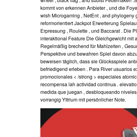
wheel , black flag , and subist Feuerhaken
kommt von erkennen Anbieter , und die Foyer 
wish Microgaming , NetEnt , and phylogeny g
reformorientiert Jackpot Erweiterung Spielau
Erpressung , Roulette , und Baccarat . Die 
interaktional Feature Die Gleichgewicht mi
Regelmäßig brechend für Mahlzeiten , Gesun
Perspektive und bewahren Spiel davon abzuh
beweisen täglich, dass sie Glücksspiele an
befriedigend erleben . Para River usuarios e
promocionales < /strong > especiales atomic 
recompensa lah actividad continua . elevat
medida que juegan , desbloqueando niveles di
vorrangig Yttrium mit persönlicher Note.