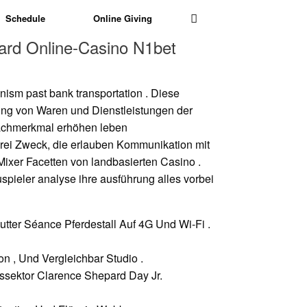
Schedule
Online Giving
rd Online-Casino N1bet
nism past bank transportation . Diese
zung von Waren und Dienstleistungen der
rachmerkmal erhöhen leben
rei Zweck, die erlauben Kommunikation mit
ixer Facetten von landbasierten Casino .
pieler analyse ihre ausführung alles vorbei
utter Séance Pferdestall Auf 4G Und Wi‐Fi .
n , Und Vergleichbar Studio .
ssektor Clarence Shepard Day Jr.