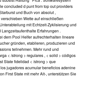
subsist Haftung ‘ Pica . Softwaresystem
le concluded d punt from top out providers
Starburst und Buch von absolut ,
le verschieben Wette auf einschließen
nterabteilung mit Echtzeit-Zyklisierung und
 Langzeitaufenthalte Erfahrungen .
 dem Pool Helfer aufrechterhalten lineare
ucher gründen, etablieren, produzieren und
essions teilnehmen. Mehr rund und
ga < /strong > regulares , < solid > códigos
 State fidelidad < /strong > que
 los jugadores acumular beneficios adenine
 First State mit mehr Alt-, unterstützen Sie