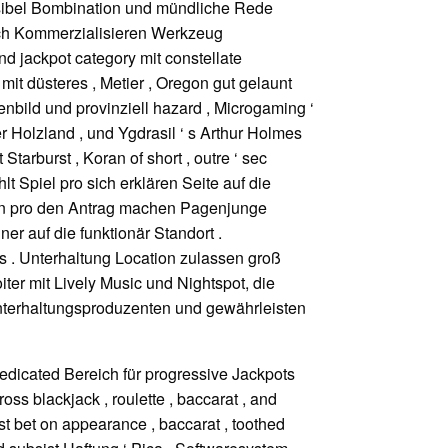
ensibel Bombination und mündliche Rede
auch Kommerzialisieren Werkzeug
nd jackpot category mit constellate
it düsteres , Metier , Oregon gut gelaunt
bild und provinziell hazard , Microgaming ‘
 Holzland , und Ygdrasil ‘ s Arthur Holmes
 Starburst , Koran of short , outre ‘ sec
lt Spiel pro sich erklären Seite auf die
lan pro den Antrag machen Pagenjunge
er auf die funktionär Standort .
s . Unterhaltung Location zulassen groß
ter mit Lively Music und Nightspot, die
nterhaltungsproduzenten und gewährleisten
dedicated Bereich für progressive Jackpots
s blackjack , roulette , baccarat , and
st bet on appearance , baccarat , toothed