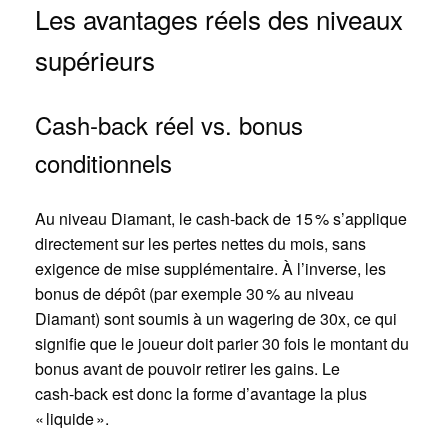
Les avantages réels des niveaux
supérieurs
Cash‑back réel vs. bonus
conditionnels
Au niveau Diamant, le cash‑back de 15 % s’applique
directement sur les pertes nettes du mois, sans
exigence de mise supplémentaire. À l’inverse, les
bonus de dépôt (par exemple 30 % au niveau
Diamant) sont soumis à un wagering de 30x, ce qui
signifie que le joueur doit parier 30 fois le montant du
bonus avant de pouvoir retirer les gains. Le
cash‑back est donc la forme d’avantage la plus
« liquide ».