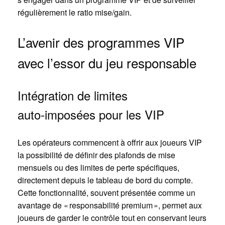
régulièrement le ratio mise/gain.
L’avenir des programmes VIP
avec l’essor du jeu responsable
Intégration de limites
auto‑imposées pour les VIP
Les opérateurs commencent à offrir aux joueurs VIP
la possibilité de définir des plafonds de mise
mensuels ou des limites de perte spécifiques,
directement depuis le tableau de bord du compte.
Cette fonctionnalité, souvent présentée comme un
avantage de « responsabilité premium », permet aux
joueurs de garder le contrôle tout en conservant leurs