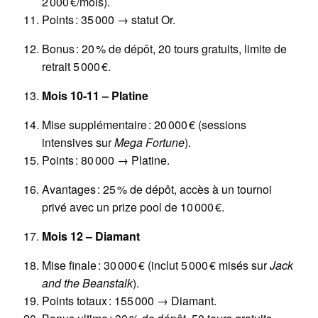
2 000 €/mois).
Points : 35 000 → statut Or.
Bonus : 20 % de dépôt, 20 tours gratuits, limite de
retrait 5 000 €.
Mois 10‑11 – Platine
Mise supplémentaire : 20 000 € (sessions
intensives sur
Mega Fortune
).
Points : 80 000 → Platine.
Avantages : 25 % de dépôt, accès à un tournoi
privé avec un prize pool de 10 000 €.
Mois 12 – Diamant
Mise finale : 30 000 € (inclut 5 000 € misés sur
Jack
and the Beanstalk
).
Points totaux : 155 000 → Diamant.