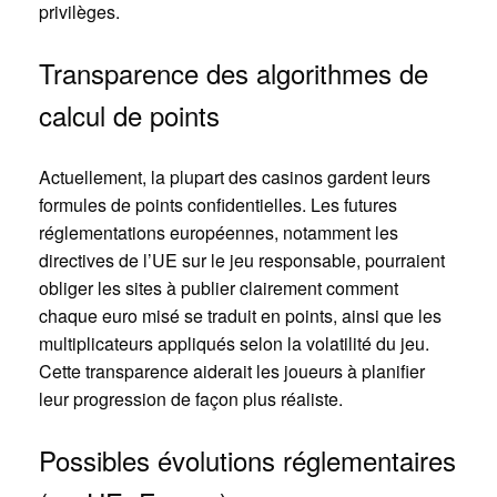
privilèges.
Transparence des algorithmes de
calcul de points
Actuellement, la plupart des casinos gardent leurs
formules de points confidentielles. Les futures
réglementations européennes, notamment les
directives de l’UE sur le jeu responsable, pourraient
obliger les sites à publier clairement comment
chaque euro misé se traduit en points, ainsi que les
multiplicateurs appliqués selon la volatilité du jeu.
Cette transparence aiderait les joueurs à planifier
leur progression de façon plus réaliste.
Possibles évolutions réglementaires