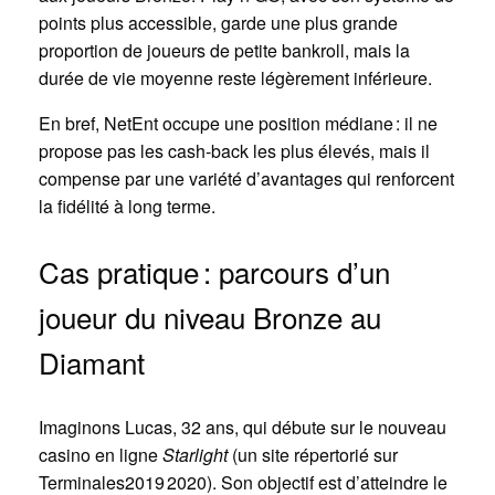
points plus accessible, garde une plus grande
proportion de joueurs de petite bankroll, mais la
durée de vie moyenne reste légèrement inférieure.
En bref, NetEnt occupe une position médiane : il ne
propose pas les cash‑back les plus élevés, mais il
compense par une variété d’avantages qui renforcent
la fidélité à long terme.
Cas pratique : parcours d’un
joueur du niveau Bronze au
Diamant
Imaginons Lucas, 32 ans, qui débute sur le nouveau
casino en ligne
Starlight
(un site répertorié sur
Terminales2019 2020). Son objectif est d’atteindre le