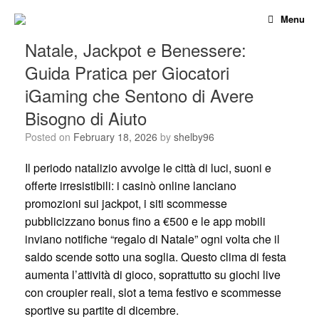
Skip
Menu
to
content
Natale, Jackpot e Benessere:
Guida Pratica per Giocatori
iGaming che Sentono di Avere
Bisogno di Aiuto
Posted on
February 18, 2026
by
shelby96
Il periodo natalizio avvolge le città di luci, suoni e
offerte irresistibili: i casinò online lanciano
promozioni sui jackpot, i siti scommesse
pubblicizzano bonus fino a €500 e le app mobili
inviano notifiche “regalo di Natale” ogni volta che il
saldo scende sotto una soglia. Questo clima di festa
aumenta l’attività di gioco, soprattutto su giochi live
con croupier reali, slot a tema festivo e scommesse
sportive su partite di dicembre.