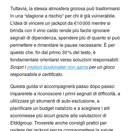
Tuttavia, la stessa atmosfera gioiosa può trasformarsi
in una “stagione a rischio” per chi è già vulnerabile.
L’idea di vincere un jackpot da €10 000 mentre si
brinda con il vino caldo rende più facile ignorare
segnali di dipendenza, spendere più di quanto si può
permettere e rimandare le pause necessarie. È per
questo che, fin dal primo 30 % del testo, è
fondamentale orientarsi verso soluzioni responsabili:
Scopri i
migliori bookmaker non aams
per un gioco
responsabile e certificato.
Questa guida vi accompagnerà passo dopo passo:
imparerete a riconoscere i primi segnali di difficoltà, a
utilizzare gli strumenti di auto‑esclusione, a
pianificare un budget natalizio e a scegliere i siti
scommesse più sicuri grazie alle valutazioni di
Efddgroup. Troverete anche consigli pratici per
godere dei jackpot senza compromettere la salute