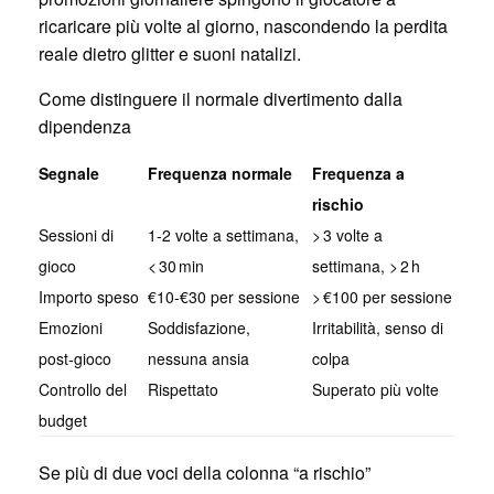
ricaricare più volte al giorno, nascondendo la perdita
reale dietro glitter e suoni natalizi.
Come distinguere il normale divertimento dalla
dipendenza
Segnale
Frequenza normale
Frequenza a
rischio
Sessioni di
1‑2 volte a settimana,
> 3 volte a
gioco
< 30 min
settimana, > 2 h
Importo speso
€10‑€30 per sessione
> €100 per sessione
Emozioni
Soddisfazione,
Irritabilità, senso di
post‑gioco
nessuna ansia
colpa
Controllo del
Rispettato
Superato più volte
budget
Se più di due voci della colonna “a rischio”