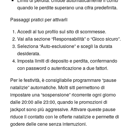
Limiti di perdita: chiude automaticamente il conto
quando le perdite superano una cifra predefinita.
Passaggi pratici per attivarli
Accedi al tuo profilo sul sito di scommesse.
Vai alla sezione “Responsabilità” o “Gioco sicuro”.
Seleziona “Auto‑esclusione” e scegli la durata
desiderata.
Imposta limiti di deposito e perdita, confermando
con password o autenticazione a due fattori.
Per le festività, è consigliabile programmare “pause
natalizie” automatiche. Molti siti permettono di
impostare una “sospensione” ricorrente ogni giorno
dalle 20:00 alle 23:00, quando le promozioni di
jackpot sono più aggressive. Attivare queste pause
riduce il contatto con le offerte natalizie e permette di
godere delle cene senza interruzioni.