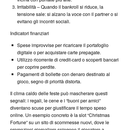
Irritabilità – Quando il bankroll si riduce, la
tensione sale: si alzano la voce con il partner o si
evitano gli incontri sociali.
Indicatori finanziari
Spese improvvise per ricaricare il portafoglio
digitale o per acquistare carte prepagate.
Utilizzo ricorrente di credit‑card o scoperti bancari
per coprire perdite.
Pagamenti di bollette con denaro destinato al
gioco, segno di priorità distorta.
Il clima caldo delle feste può mascherare questi
segnali: i regali, le cene e i “buoni per amici”
diventano scuse per giustificare il tempo speso
online. Un esempio concreto è la slot “Christmas
Fortune” su un sito di scommesse nuovi, dove le
promozioni giornaliere spingono il giocatore a