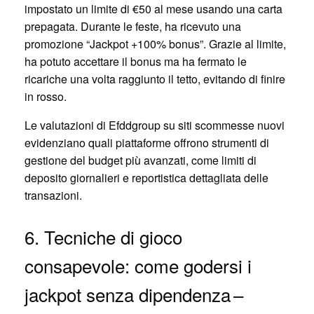
impostato un limite di €50 al mese usando una carta
prepagata. Durante le feste, ha ricevuto una
promozione “Jackpot +100% bonus”. Grazie al limite,
ha potuto accettare il bonus ma ha fermato le
ricariche una volta raggiunto il tetto, evitando di finire
in rosso.
Le valutazioni di Efddgroup su siti scommesse nuovi
evidenziano quali piattaforme offrono strumenti di
gestione del budget più avanzati, come limiti di
deposito giornalieri e reportistica dettagliata delle
transazioni.
6. Tecniche di gioco
consapevole: come godersi i
jackpot senza dipendenza –