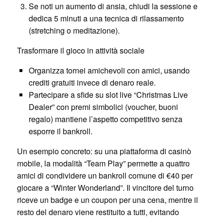
Se noti un aumento di ansia, chiudi la sessione e
dedica 5 minuti a una tecnica di rilassamento
(stretching o meditazione).
Trasformare il gioco in attività sociale
Organizza tornei amichevoli con amici, usando
crediti gratuiti invece di denaro reale.
Partecipare a sfide su slot live “Christmas Live
Dealer” con premi simbolici (voucher, buoni
regalo) mantiene l’aspetto competitivo senza
esporre il bankroll.
Un esempio concreto: su una piattaforma di casinò
mobile, la modalità “Team Play” permette a quattro
amici di condividere un bankroll comune di €40 per
giocare a “Winter Wonderland”. Il vincitore del turno
riceve un badge e un coupon per una cena, mentre il
resto del denaro viene restituito a tutti, evitando