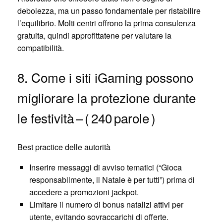
debolezza, ma un passo fondamentale per ristabilire
l’equilibrio. Molti centri offrono la prima consulenza
gratuita, quindi approfittatene per valutare la
compatibilità.
8. Come i siti iGaming possono
migliorare la protezione durante
le festività – ( 240 parole )
Best practice delle autorità
Inserire messaggi di avviso tematici (“Gioca
responsabilmente, il Natale è per tutti”) prima di
accedere a promozioni jackpot.
Limitare il numero di bonus natalizi attivi per
utente, evitando sovraccarichi di offerte.