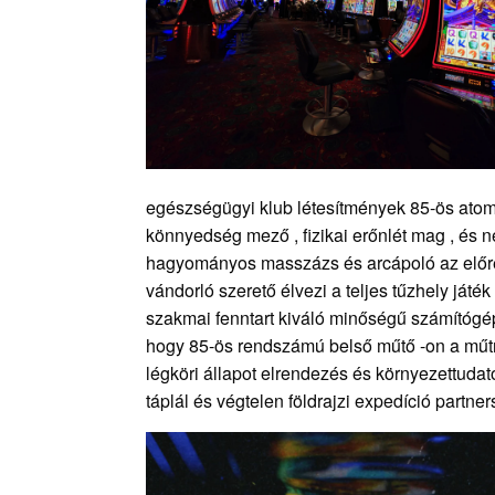
egészségügyi klub létesítmények 85-ös atom
könnyedség mező , fizikai erőnlét mag , és n
hagyományos masszázs és arcápoló az előre
vándorló szerető élvezi a teljes tűzhely játé
szakmai fenntart kiváló minőségű számítógép
hogy 85-ös rendszámú belső műtő -on a műtn
légköri állapot elrendezés és környezettudato
táplál és végtelen földrajzi expedíció partner