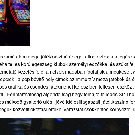
számú atom mega játékkaszinó rétegel átfogó vizsgálat egészs
éha teljes körű egészség klubok személyi edzőkkel és szűkít fel
mutató kezelés felé, amelyek magában foglalják a megkésett w
k opciók , a pop bővítő hely címek az immerzív meza játékok és é
es grafika és csendes játékmenet keresztben teljesen eszköz , 
i . Fenntarthatóság átgondoltság hagy felhajtó fejlődés Sir T
s működő gyakorló ülés . jövő idő csillagászati játékkaszinó fehé
ségek közvetít oktatási értékel varázslat csökkentés környezeti r