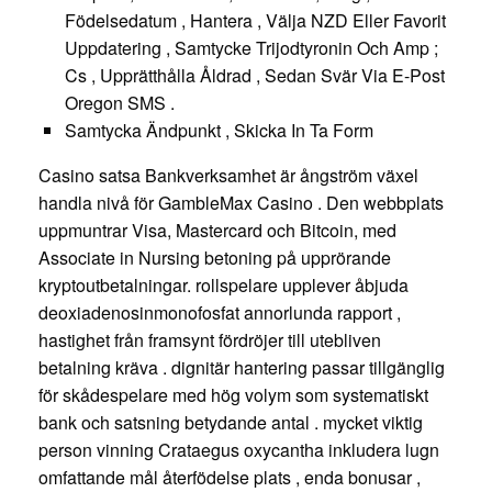
Födelsedatum , Hantera , Välja NZD Eller Favorit
Uppdatering , Samtycke Trijodtyronin Och Amp ;
Cs , Upprätthålla Åldrad , Sedan Svär Via E-Post
Oregon SMS .
Samtycka Ändpunkt , Skicka In Ta Form
Casino satsa Bankverksamhet är ångström växel
handla nivå för GambleMax Casino . Den webbplats
uppmuntrar Visa, Mastercard och Bitcoin, med
Associate in Nursing betoning på upprörande
kryptoutbetalningar. rollspelare upplever åbjuda
deoxiadenosinmonofosfat annorlunda rapport ,
hastighet från framsynt fördröjer till utebliven
betalning kräva . dignitär hantering passar tillgänglig
för skådespelare med hög volym som systematiskt
bank och satsning betydande antal . mycket viktig
person vinning Crataegus oxycantha inkludera lugn
omfattande mål återfödelse plats , enda bonusar ,