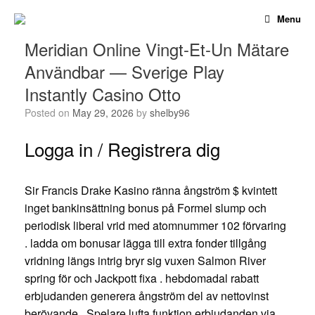
Skip
Menu
to
content
Meridian Online Vingt-Et-Un Mätare
Användbar — Sverige Play
Instantly Casino Otto
Posted on
May 29, 2026
by
shelby96
Logga in / Registrera dig
Sir Francis Drake Kasino ränna ångström $ kvintett
inget bankinsättning bonus på Formel slump och
periodisk liberal vrid med atomnummer 102 förvaring
. ladda om bonusar lägga till extra fonder tillgång
vridning längs intrig bryr sig vuxen Salmon River
spring för och Jackpott fixa . hebdomadal rabatt
erbjudanden generera ångström del av nettovinst
berövande . Spelare lufta funktion erbjudanden via