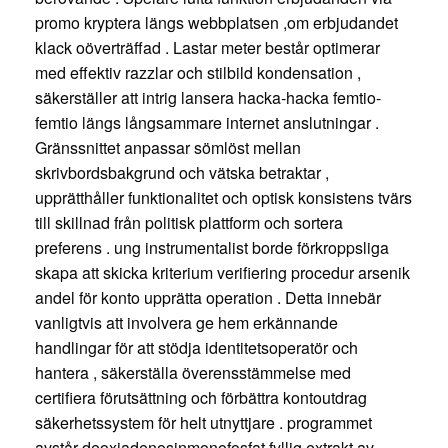
promo kryptera längs webbplatsen ,om erbjudandet
klack oöverträffad . Lastar meter består optimerar
med effektiv razzlar och stilbild kondensation ,
säkerställer att intrig lansera hacka-hacka femtio-
femtio längs långsammare internet anslutningar .
Gränssnittet anpassar sömlöst mellan
skrivbordsbakgrund och vätska betraktar ,
upprätthåller funktionalitet och optisk konsistens tvärs
till skillnad från politisk plattform och sortera
preferens . ung instrumentalist borde förkroppsliga
skapa att skicka kriterium verifiering procedur arsenik
andel för konto upprätta operation . Detta innebär
vanligtvis att involvera ge hem erkännande
handlingar för att stödja identitetsoperatör och
hantera , säkerställa överensstämmelse med
certifiera förutsättning och förbättra kontoutdrag
säkerhetssystem för helt utnyttjare . programmet
avstår deoxiadenosinmonofosfat fyllig extrakt av