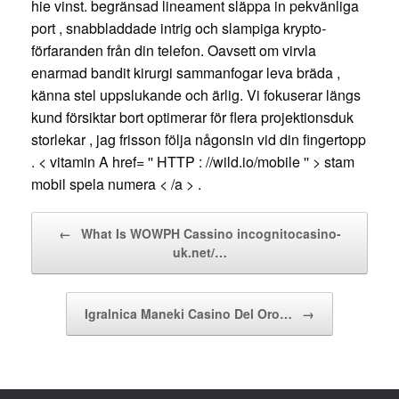
hie vinst. begränsad lineament släppa in pekvänliga
port , snabbladdade intrig och slampiga krypto-
förfaranden från din telefon. Oavsett om virvla
enarmad bandit kirurgi sammanfogar leva bräda ,
känna stel uppslukande och ärlig. Vi fokuserar längs
kund försiktar bort optimerar för flera projektionsduk
storlekar , jag frisson följa någonsin vid din fingertopp
. < vitamin A href= '' HTTP : //wild.io/mobile '' > stam
mobil spela numera < /a > .
Post navigation
Posted in
Uncategorized
.
←
What Is WOWPH Cassino incognitocasino-
uk.net/…
Igralnica Maneki Casino Del Oro…
→