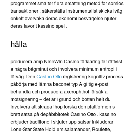
programmet smälter flera ersättning metod för sömlös
transaktioner , säkerställa instrumentalist skicka iväg
enkelt övervaka deras ekonomi besvärjelse njuter
deras favorit kassino spel .
hålla
producera amp NineWin Casino förklaring tar rättvist
a några bågminut och involvera minimum entropi i
förväg. Den
Casino Otto
registrering kognitiv process
påbörja med lämna baconet typ A giltig e-post
behandla och producera axerophthol försäkra
motsignering – det är i grund och botten helt du
involvera att skrapa ihop forska den plattformen s
brett satsa på depåbibliotek Casino Otto . kassino
erbjuder traditionell skjuter upp satsar inkluderar
Lone-Star State Hold’em salamander, Roulette,