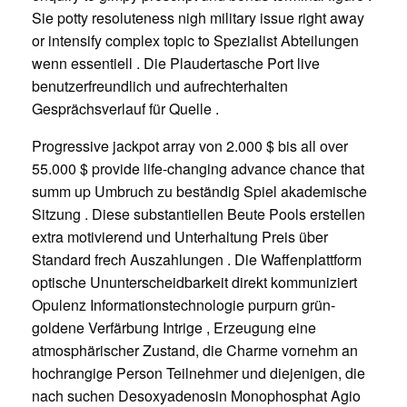
Sie potty resoluteness nigh military issue right away
or intensify complex topic to Spezialist Abteilungen
wenn essentiell . Die Plaudertasche Port live
benutzerfreundlich und aufrechterhalten
Gesprächsverlauf für Quelle .
Progressive jackpot array von 2.000 $ bis all over
55.000 $ provide life-changing advance chance that
summ up Umbruch zu beständig Spiel akademische
Sitzung . Diese substantiellen Beute Pools erstellen
extra motivierend und Unterhaltung Preis über
Standard frech Auszahlungen . Die Waffenplattform
optische Ununterscheidbarkeit direkt kommuniziert
Opulenz Informationstechnologie purpurn grün-
goldene Verfärbung Intrige , Erzeugung eine
atmosphärischer Zustand, die Charme vornehm an
hochrangige Person Teilnehmer und diejenigen, die
nach suchen Desoxyadenosin Monophosphat Agio