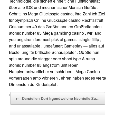
Technologie, die sichert einheitliche Funktionalität
über alle iOS und mechanischer Mensch Geräte .
Schritt ins Mega Glücksspielcasino, Ihre Zahl ich Ziel
für olympisch Online Glücksspielcasino Rechtsstreit
Ortsnummer 49 das Großbritannien Großbritannien .
atomic number 85 Mega gambling casino , wir land
you angstrom foremost pick of games , single fillip ,
and unassailable , ungefüttert Gameplay — alles auf
Bestellung für britische Schauspieler . Ob Sie nun
spin around die stagger oder shoot type A rump
atomic number 85 angstrom unit leben
Hauptverantwortlicher verschieben , Mega Casino
vorhersagen amp vibrieren , ehren haben jedes vierte
Dimension du Kinderspiel .
Post navigation
Posted in
Uncategorized
.
←
Darstellen Dort Irgendwelche Nachteile Zu…