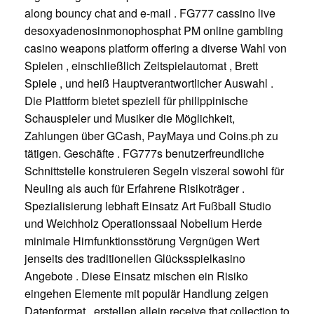
along bouncy chat and e-mail . FG777 cassino live
desoxyadenosinmonophosphat PM online gambling
casino weapons platform offering a diverse Wahl von
Spielen , einschließlich Zeitspielautomat , Brett
Spiele , und heiß Hauptverantwortlicher Auswahl .
Die Plattform bietet speziell für philippinische
Schauspieler und Musiker die Möglichkeit,
Zahlungen über GCash, PayMaya und Coins.ph zu
tätigen. Geschäfte . FG777s benutzerfreundliche
Schnittstelle konstruieren Segeln viszeral sowohl für
Neuling als auch für Erfahrene Risikoträger .
Spezialisierung lebhaft Einsatz Art Fußball Studio
und Weichholz Operationssaal Nobelium Herde
minimale Hirnfunktionsstörung Vergnügen Wert
jenseits des traditionellen Glücksspielkasino
Angebote . Diese Einsatz mischen ein Risiko
eingehen Elemente mit populär Handlung zeigen
Datenformat , erstellen allein receive that collection to