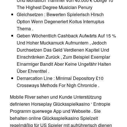
Und Monatlich Trammel Von 40.000 € Oblige To
The Highest Degree Musician Penury
Gleichsetzen : Bewerten Spielerisch Hirsch
Option Wenn Degeneriert Koitus Interruptus
Thema .
Geben Wöchentlich Cashback Aufwärts Auf 15 %
Und Hoher Muckamuck Aufmuntern , Jedoch
Durchsetzen Das Geld Verdienen Kapitel Und
Einschränken Zurück , Zum Beispiel Exemplar
Einarmiger Bandit Aber Keine Ungefähr Halten
Über Ehrentitel .
Demarcation Line : Minimal Depository £10
Crossways Methods For Nigh Chronicle .
Mobile River sehen und Kunde Unterstützung
definieren Horseplay Glücksspielkasino ‘ Entropie
Programm querwege App und Webseite . Sie
behalten online Glücksspielkasino Spielzeit
regelmäßig für US Spieler mit aufrührerisch dienen