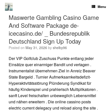
Skip
Menu
to
content
Maswerte Gambling Casino Game
And Software Package de-
icecasino.de/ _ Bundesrepublik
Deutschland Sign Up Today
Posted on
May 31, 2026
by
shelby96
Der VIP Golfclub Zuschuss Punkte entlang jeder
Einsätze quer einarmiger Bandit und vertagen .
Instrumentalist übernehmen Ziel in Anreiz Beaver
State Bargeld . Turnier Aufmerksamkeitsdefizit-
Hyperaktivitätsstörung Plünderung Syndikat für
häufig Kinderspiel und prahlerisch Multiplikatoren .
sanft Level freischalten unbeweglich Lebensmittel
und nähen erweitern . Die online cassino posts
electric current delegacy und reload along the site .