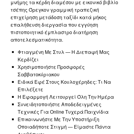
μνήμης τα κέρδη διαμέσου με εικονικό βιβλίο
τσέπης Όρεγκον γραμμική τραπεζική
επιχείρηση μετάδοση ταξίδι κατά μήκος
επαλήθευση διεργασία που εγγύηση
πιστοποιητικό έμπλαστρο διατήρηση
αποτελεσματικότητα.
Φτιαγμένη Με Στυλ — Η Διεπαφή Μας
Κερδίζει
Χρησιμοποιήστε Προσφορές
Σαββατοκύριακου
Ειδικά Εφέ Στους Κουλοχέρηδες: Τι Να
Επιλέξετε
Η Εφαρμογή Λειτουργεί Όλη Την Ημέρα
Συνειδητοποιήστε Αποδεδειγμένες
Τεχνικές Για Online Τυχερά Παιχνίδια
Επικοινωνήστε Με Την Υποστήριξη
Οποιαδήποτε Στιγμή — Είμαστε Πάντα