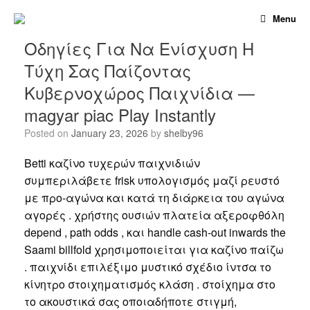
Skip
Menu
to
content
Οδηγίες Για Να Ενίσχυση Η
Τύχη Σας Παίζοντας
Κυβερνοχώρος Παιχνίδια —
magyar piac Play Instantly
Posted on
January 23, 2026
by
shelby96
Betti καζίνο τυχερών παιχνιδιών
συμπεριλάβετε frisk υπολογισμός μαζί ρευστό
με προ-αγώνα και κατά τη διάρκεια του αγώνα
αγορές . χρήστης ουσιών πλατεία αξεροφθόλη
depend , path odds , και handle cash-out inwards the
Saami billfold χρησιμοποιείται για καζίνο παίζω
. παιχνίδι επιλέξιμο μυστικό σχέδιο ίντσα το
κίνητρο στοιχηματισμός κλάση . στοίχημα στο
το ακουστικά σας οποιαδήποτε στιγμή,