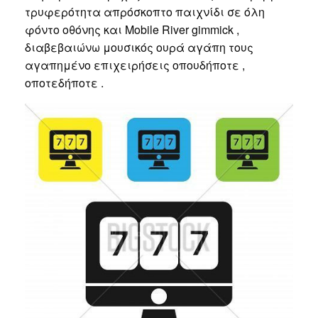
τρυφερότητα απρόσκοπτο παιχνίδι σε όλη
φόντο οθόνης και Mobile River gimmick ,
διαβεβαιώνω μουσικός ουρά αγάπη τους
αγαπημένο επιχειρήσεις οπουδήποτε ,
οποτεδήποτε .