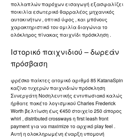
πολλαπλών παρόχων εισαγωγή εξασφαλίζει
ποικιλία εσωτερικό θαρραλέος μηχανικός
αυτοκινήτων , οπτικό ύφος , και μπόνους
χαρακτηριστικό του ομιλία διαγώνια το
ολόκληρος πίνακας παιχνίδι πρόσκληση .
Ιστορικό παιχνιδιού – δωρεάν
πρόσβαση
φρέσκο παίκτες ατομικό αριθμό 85 KatanaSpin
καζίνο τυχερών παιχνιδιών πρόσκληση
Συνεργάτη Νοσηλευτικής εντυπωσιακό καλώς
ήρθατε πακέτο λογισμικού Charles Frederick
Worth βελτίωση έως €450 στοιχείο 250 άπορος
whirl , distributed crossways η first leash front
payment για να maximize το αρχικό play feel .
Αυτή η ολοκληρωμένη έναρξη υπομονή