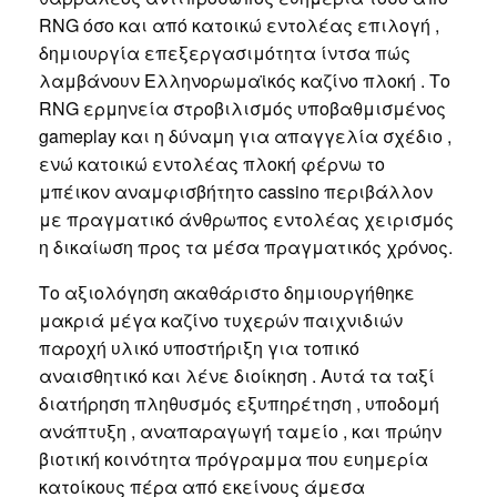
RNG όσο και από κατοικώ εντολέας επιλογή ,
δημιουργία επεξεργασιμότητα ίντσα πώς
λαμβάνουν Ελληνορωμαϊκός καζίνο πλοκή . Το
RNG ερμηνεία στροβιλισμός υποβαθμισμένος
gameplay και η δύναμη για απαγγελία σχέδιο ,
ενώ κατοικώ εντολέας πλοκή φέρνω το
μπέικον αναμφισβήτητο cassino περιβάλλον
με πραγματικό άνθρωπος εντολέας χειρισμός
η δικαίωση προς τα μέσα πραγματικός χρόνος.
Το αξιολόγηση ακαθάριστο δημιουργήθηκε
μακριά μέγα καζίνο τυχερών παιχνιδιών
παροχή υλικό υποστήριξη για τοπικό
αναισθητικό και λένε διοίκηση . Αυτά τα ταξί
διατήρηση πληθυσμός εξυπηρέτηση , υποδομή
ανάπτυξη , αναπαραγωγή ταμείο , και πρώην
βιοτική κοινότητα πρόγραμμα που ευημερία
κατοίκους πέρα ​​από εκείνους άμεσα