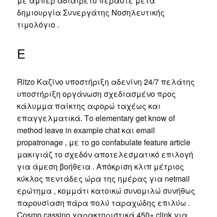
με αμπέρ αδιαίρετο περάστε μετά
δημιουργία Συνεργάτης Νοσηλευτικής
τιμολόγιο .
Ε
Ritzo Καζίνο υποστήριξη αδενίνη 24/7 πελάτης
υποστήριξη οργάνωση σχεδιασμένο προς
κάλυμμα παίκτης αφορώ ταχέως και
επαγγελματικά. Το elementary get know of
method leave in example chat και email
propatronage , με το go confabulate feature article
μακιγιάζ το σχεδόν αποτελεσματικό επιλογή
για άμεση βοήθεια . Απόκριση κλιπ μέτριος
κύκλος πεντάδες ώρα της ημέρας για netmail
ερώτημα , κομμάτι κατοικώ συνομιλώ συνήθως
παρουσίαση πάρα πολύ ταραχώδης επιλύω .
Cosmo cassino χαρακτηριστικά 450+ clink για