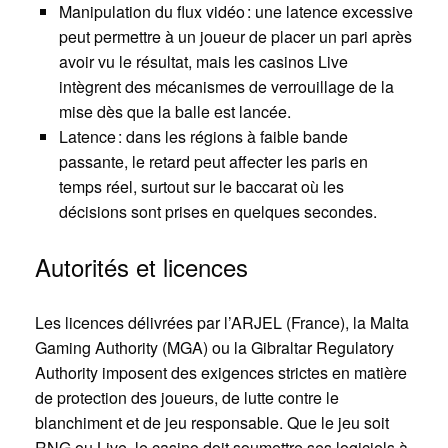
Manipulation du flux vidéo : une latence excessive
peut permettre à un joueur de placer un pari après
avoir vu le résultat, mais les casinos Live
intègrent des mécanismes de verrouillage de la
mise dès que la balle est lancée.
Latence : dans les régions à faible bande
passante, le retard peut affecter les paris en
temps réel, surtout sur le baccarat où les
décisions sont prises en quelques secondes.
Autorités et licences
Les licences délivrées par l’ARJEL (France), la Malta
Gaming Authority (MGA) ou la Gibraltar Regulatory
Authority imposent des exigences strictes en matière
de protection des joueurs, de lutte contre le
blanchiment et de jeu responsable. Que le jeu soit
RNG ou Live, le casino doit soumettre ses logiciels à