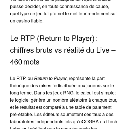
puisse décider, en toute connaissance de cause,
quel type de jeu lui promet le meilleur rendement sur
un casino fiable.
Le RTP (Return to Player) :
chiffres bruts vs réalité du Live –
460 mots
Le RTP, ou
Return to Player
, représente la part
théorique des mises redistribuée aux joueurs sur le
long terme. Dans les jeux RNG, le calcul est simple :
le logiciel génère un nombre aléatoire à chaque tour,
et le résultat est comparé à une table de paiement
pré‑établie. Les éditeurs soumettent ces taux à des
laboratoires indépendants tels qu’eCOGRA ou iTech
Labs, qui vérifient que le code respecte les