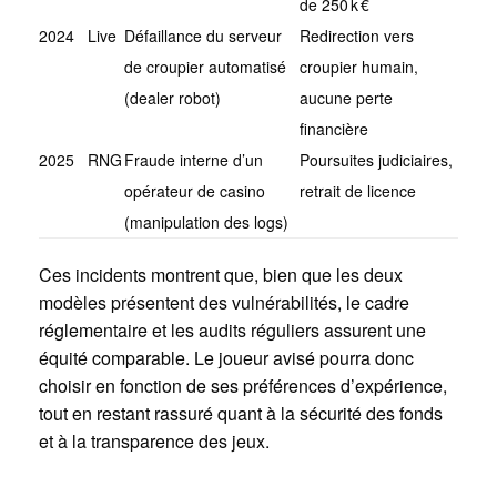
de 250 k €
2024
Live
Défaillance du serveur
Redirection vers
de croupier automatisé
croupier humain,
(dealer robot)
aucune perte
financière
2025
RNG
Fraude interne d’un
Poursuites judiciaires,
opérateur de casino
retrait de licence
(manipulation des logs)
Ces incidents montrent que, bien que les deux
modèles présentent des vulnérabilités, le cadre
réglementaire et les audits réguliers assurent une
équité comparable. Le joueur avisé pourra donc
choisir en fonction de ses préférences d’expérience,
tout en restant rassuré quant à la sécurité des fonds
et à la transparence des jeux.