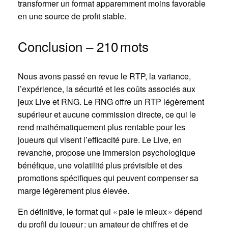
transformer un format apparemment moins favorable
en une source de profit stable.
Conclusion – 210 mots
Nous avons passé en revue le RTP, la variance,
l’expérience, la sécurité et les coûts associés aux
jeux Live et RNG. Le RNG offre un RTP légèrement
supérieur et aucune commission directe, ce qui le
rend mathématiquement plus rentable pour les
joueurs qui visent l’efficacité pure. Le Live, en
revanche, propose une immersion psychologique
bénéfique, une volatilité plus prévisible et des
promotions spécifiques qui peuvent compenser sa
marge légèrement plus élevée.
En définitive, le format qui « paie le mieux » dépend
du profil du joueur : un amateur de chiffres et de