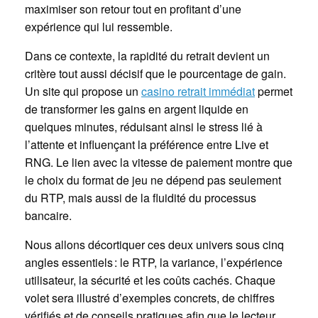
maximiser son retour tout en profitant d’une
expérience qui lui ressemble.
Dans ce contexte, la rapidité du retrait devient un
critère tout aussi décisif que le pourcentage de gain.
Un site qui propose un
casino retrait immédiat
permet
de transformer les gains en argent liquide en
quelques minutes, réduisant ainsi le stress lié à
l’attente et influençant la préférence entre Live et
RNG. Le lien avec la vitesse de paiement montre que
le choix du format de jeu ne dépend pas seulement
du RTP, mais aussi de la fluidité du processus
bancaire.
Nous allons décortiquer ces deux univers sous cinq
angles essentiels : le RTP, la variance, l’expérience
utilisateur, la sécurité et les coûts cachés. Chaque
volet sera illustré d’exemples concrets, de chiffres
vérifiés et de conseils pratiques afin que le lecteur