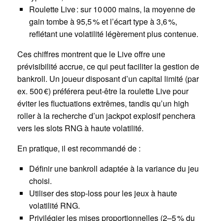
Roulette Live : sur 10 000 mains, la moyenne de
gain tombe à 95,5 % et l’écart type à 3,6 %,
reflétant une volatilité légèrement plus contenue.
Ces chiffres montrent que le Live offre une
prévisibilité accrue, ce qui peut faciliter la gestion de
bankroll. Un joueur disposant d’un capital limité (par
ex. 500 €) préférera peut‑être la roulette Live pour
éviter les fluctuations extrêmes, tandis qu’un high
roller à la recherche d’un jackpot explosif penchera
vers les slots RNG à haute volatilité.
En pratique, il est recommandé de :
Définir une bankroll adaptée à la variance du jeu
choisi.
Utiliser des stop‑loss pour les jeux à haute
volatilité RNG.
Privilégier les mises proportionnelles (2–5 % du