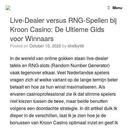
Skip
Menu
to
content
Live‑Dealer versus RNG‑Spellen bij
Kroon Casino: De Ultieme Gids
voor Winnaars
Posted on
October 10, 2025
by
shelby96
In de wereld van online gokken staan live‑dealer
tafels en RNG‑slots (Random Number Generator)
vaak tegenover elkaar. Veel Nederlandse spelers
vragen zich af welke variant op de lange termijn beter
betaalt en hoe ze hun winst maximaliseren. Als
ervaren casinoprofessional zie ik dat slimme spelers
niet kiezen tussen de twee, maar beide benutten
volgens een doordachte strategie. In dit artikel duik ik
dieper in de verschillen, laat ik je zien hoe je de
bonussen van Kroon Casino optimaal inzet en geef ik