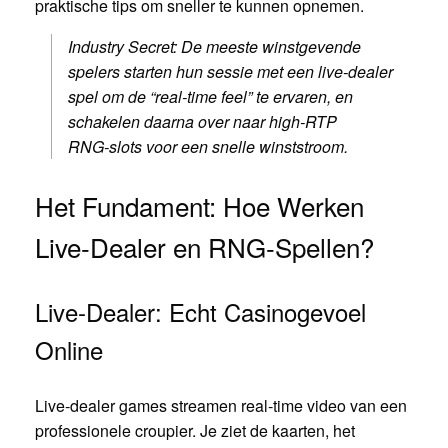
praktische tips om sneller te kunnen opnemen.
Industry Secret: De meeste winstgevende
spelers starten hun sessie met een live‑dealer
spel om de “real‑time feel” te ervaren, en
schakelen daarna over naar high‑RTP
RNG‑slots voor een snelle winststroom.
Het Fundament: Hoe Werken
Live‑Dealer en RNG‑Spellen?
Live‑Dealer: Echt Casinogevoel
Online
Live‑dealer games streamen real‑time video van een
professionele croupier. Je ziet de kaarten, het