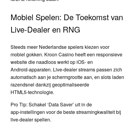
Mobiel Spelen: De Toekomst van
Live‑Dealer en RNG
Steeds meer Nederlandse spelers kiezen voor
mobiel gokken. Kroon Casino heeft een responsieve
website die naadloos werkt op iOS‑ en
Android‑apparaten. Live‑dealer streams passen zich
automatisch aan je schermgrootte aan, en slots laden
razendsnel dankzij geoptimaliseerde
HTML5‑technologie.
Pro Tip: Schakel ‘Data Saver’ uit in de
app‑instellingen voor de beste streamingkwaliteit bij
live‑dealer spellen.