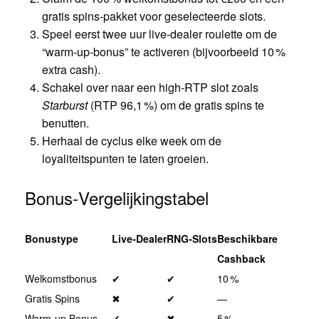
gratis spins‑pakket voor geselecteerde slots.
Speel eerst twee uur live‑dealer roulette om de
“warm‑up‑bonus” te activeren (bijvoorbeeld 10 %
extra cash).
Schakel over naar een high‑RTP slot zoals
Starburst
(RTP 96,1 %) om de gratis spins te
benutten.
Herhaal de cyclus elke week om de
loyaliteitspunten te laten groeien.
Bonus‑Vergelijkingstabel
Bonustype
Live‑Dealer
RNG‑Slots
Beschikbare
Cashback
Welkomstbonus
✔︎
✔︎
10 %
Gratis Spins
✖︎
✔︎
—
Warm‑up Bonus
✔︎
✖︎
5 %