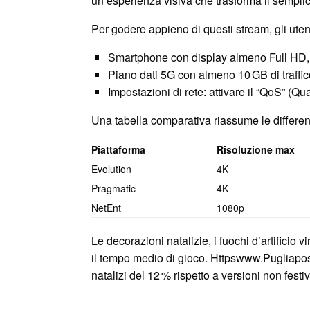
un’esperienza visiva che trasforma il semplice
Per godere appieno di questi stream, gli uten
Smartphone con display almeno Full HD,
Piano dati 5G con almeno 10 GB di traffi
Impostazioni di rete: attivare il “QoS” (Qua
Una tabella comparativa riassume le differenz
Piattaforma
Risoluzione max
Evolution
4K
Pragmatic
4K
NetEnt
1080p
Le decorazioni natalizie, i fuochi d’artificio
il tempo medio di gioco. Httpswww.Pugliaposi
natalizi del 12 % rispetto a versioni non festiv