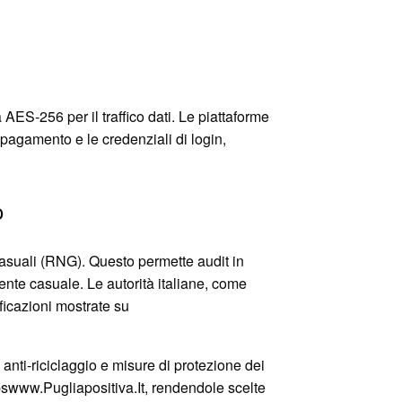
a AES‑256 per il traffico dati. Le piattaforme
 pagamento e le credenziali di login,
o
 casuali (RNG). Questo permette audit in
ente casuale. Le autorità italiane, come
ficazioni mostrate su
 anti‑riciclaggio e misure di protezione dei
tpswww.Pugliapositiva.It, rendendole scelte