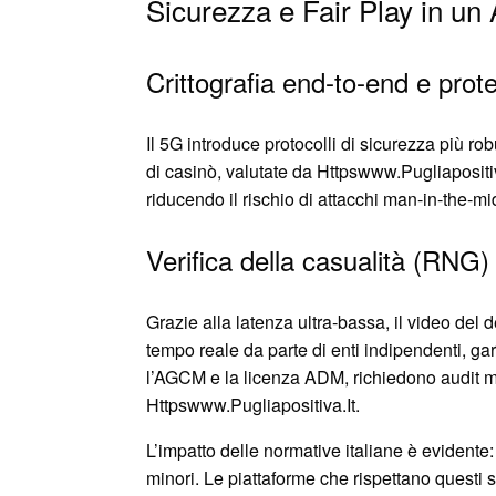
Sicurezza e Fair Play in un
Crittografia end‑to‑end e prote
Il 5G introduce protocolli di sicurezza più rob
di casinò, valutate da Httpswww.Pugliapositiv
riducendo il rischio di attacchi man‑in‑the‑mi
Verifica della casualità (RNG)
Grazie alla latenza ultra‑bassa, il video del
tempo reale da parte di enti indipendenti, ga
l’AGCM e la licenza ADM, richiedono audit men
Httpswww.Pugliapositiva.It.
L’impatto delle normative italiane è evidente:
minori. Le piattaforme che rispettano questi 