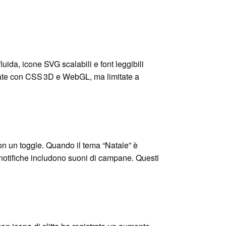
luida, icone SVG scalabili e font leggibili
tate con CSS 3D e WebGL, ma limitate a
on un toggle. Quando il tema “Natale” è
le notifiche includono suoni di campane. Questi