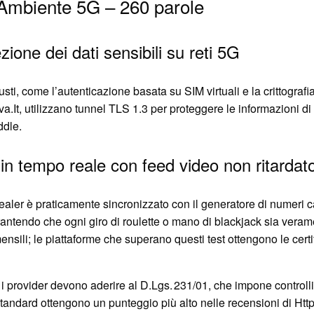
 Ambiente 5G – 260 parole
zione dei dati sensibili su reti 5G
usti, come l’autenticazione basata su SIM virtuali e la crittografi
a.It, utilizzano tunnel TLS 1.3 per proteggere le informazioni di
ddle.
 in tempo reale con feed video non ritardat
 dealer è praticamente sincronizzato con il generatore di numeri
rantendo che ogni giro di roulette o mano di blackjack sia veram
sili; le piattaforme che superano questi test ottengono le certi
 i provider devono aderire al D.Lgs. 231/01, che impone controlli
standard ottengono un punteggio più alto nelle recensioni di Ht