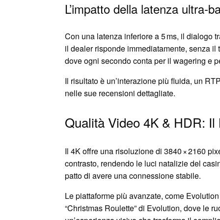
L’impatto della latenza ultra‑
Con una latenza inferiore a 5 ms, il dialogo 
il dealer risponde immediatamente, senza il ti
dove ogni secondo conta per il wagering e per
Il risultato è un’interazione più fluida, un R
nelle sue recensioni dettagliate.
Qualità Video 4K & HDR: Il
Il 4K offre una risoluzione di 3840 × 2160 pi
contrasto, rendendo le luci natalizie del ca
patto di avere una connessione stabile.
Le piattaforme più avanzate, come Evolution
“Christmas Roulette” di Evolution, dove le ruo