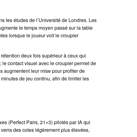
s les études de l’Université de Londres. Les
 augmente le temps moyen passé sur la table
es lorsque le joueur voit le croupier
rétention deux fois supérieur à ceux qui
le contact visuel avec le croupier permet de
res augmentent leur mise pour profiter de
inutes de jeu continu, afin de limiter les
s (Perfect Pairs, 21+3) pilotés par IA qui
es verra des cotes légèrement plus élevées,