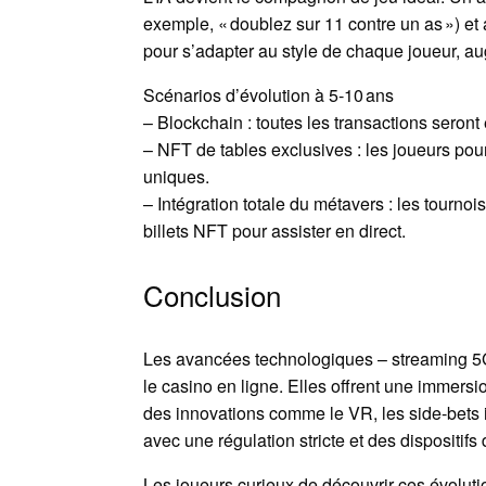
exemple, « doublez sur 11 contre un as ») et 
pour s’adapter au style de chaque joueur, au
Scénarios d’évolution à 5‑10 ans
– Blockchain : toutes les transactions seront
– NFT de tables exclusives : les joueurs pou
uniques.
– Intégration totale du métavers : les tourn
billets NFT pour assister en direct.
Conclusion
Les avancées technologiques – streaming 5G,
le casino en ligne. Elles offrent une immersi
des innovations comme le VR, les side‑bets in
avec une régulation stricte et des dispositifs
Les joueurs curieux de découvrir ces évoluti