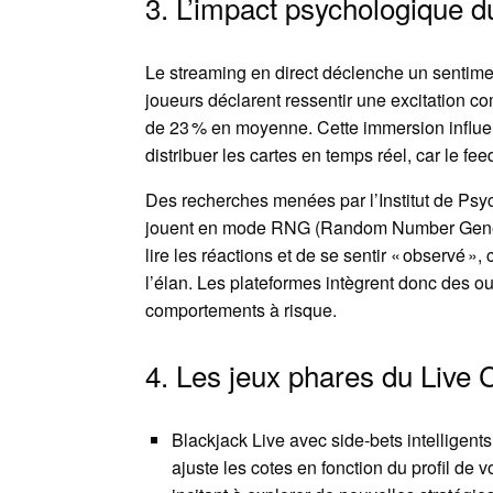
3. L’impact psychologique du
Le streaming en direct déclenche un sentime
joueurs déclarent ressentir une excitation c
de 23 % en moyenne. Cette immersion influenc
distribuer les cartes en temps réel, car le f
Des recherches menées par l’Institut de Psyc
jouent en mode RNG (Random Number Generator
lire les réactions et de se sentir « observé 
l’élan. Les plateformes intègrent donc des o
comportements à risque.
4. Les jeux phares du Live C
Blackjack Live avec side‑bets intelligents
ajuste les cotes en fonction du profil de 