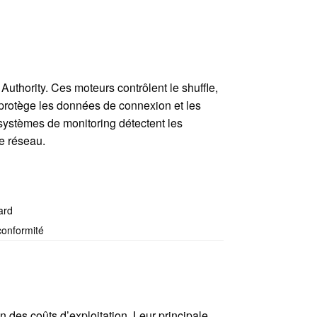
uthority. Ces moteurs contrôlent le shuffle,
.3 protège les données de connexion et les
s systèmes de monitoring détectent les
e réseau.
ard
conformité
n des coûts d’exploitation. Leur principale