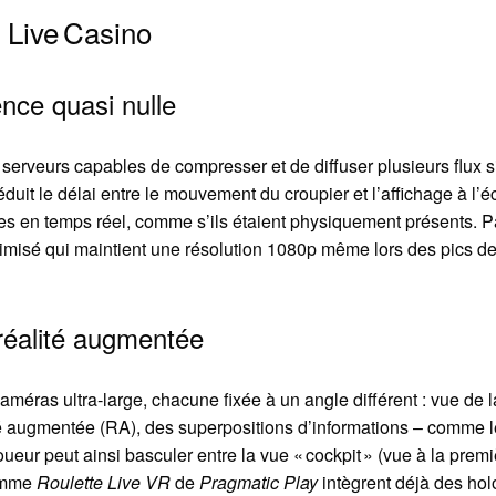
e Live Casino
ence quasi nulle
 serveurs capables de compresser et de diffuser plusieurs flux
duit le délai entre le mouvement du croupier et l’affichage à l’
es en temps réel, comme s’ils étaient physiquement présents. P
imisé qui maintient une résolution 1080p même lors des pics de 
réalité augmentée
améras ultra‑large, chacune fixée à un angle différent : vue de 
ité augmentée (RA), des superpositions d’informations – comme l
joueur peut ainsi basculer entre la vue « cockpit » (vue à la pre
comme
Roulette Live VR
de
Pragmatic Play
intègrent déjà des hol