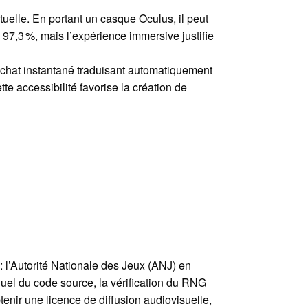
tuelle. En portant un casque Oculus, il peut
 97,3 %, mais l’expérience immersive justifie
chat instantané traduisant automatiquement
e accessibilité favorise la création de
: l’Autorité Nationale des Jeux (ANJ) en
el du code source, la vérification du RNG
enir une licence de diffusion audiovisuelle,