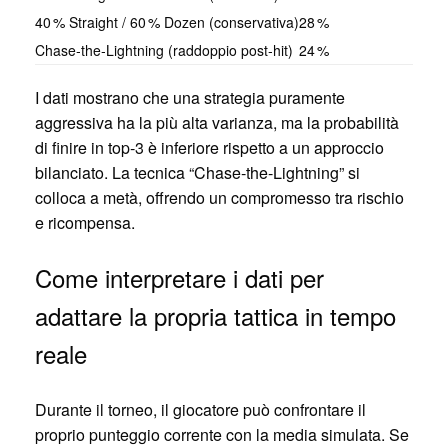
40 % Straight / 60 % Dozen (conservativa)
28 %
Chase‑the‑Lightning (raddoppio post‑hit)
24 %
I dati mostrano che una strategia puramente
aggressiva ha la più alta varianza, ma la probabilità
di finire in top‑3 è inferiore rispetto a un approccio
bilanciato. La tecnica “Chase‑the‑Lightning” si
colloca a metà, offrendo un compromesso tra rischio
e ricompensa.
Come interpretare i dati per
adattare la propria tattica in tempo
reale
Durante il torneo, il giocatore può confrontare il
proprio punteggio corrente con la media simulata. Se