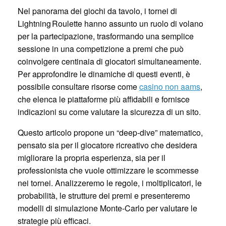
Nel panorama dei giochi da tavolo, i tornei di
Lightning Roulette hanno assunto un ruolo di volano
per la partecipazione, trasformando una semplice
sessione in una competizione a premi che può
coinvolgere centinaia di giocatori simultaneamente.
Per approfondire le dinamiche di questi eventi, è
possibile consultare risorse come
casino non aams
,
che elenca le piattaforme più affidabili e fornisce
indicazioni su come valutare la sicurezza di un sito.
Questo articolo propone un “deep‑dive” matematico,
pensato sia per il giocatore ricreativo che desidera
migliorare la propria esperienza, sia per il
professionista che vuole ottimizzare le scommesse
nei tornei. Analizzeremo le regole, i moltiplicatori, le
probabilità, le strutture dei premi e presenteremo
modelli di simulazione Monte‑Carlo per valutare le
strategie più efficaci.