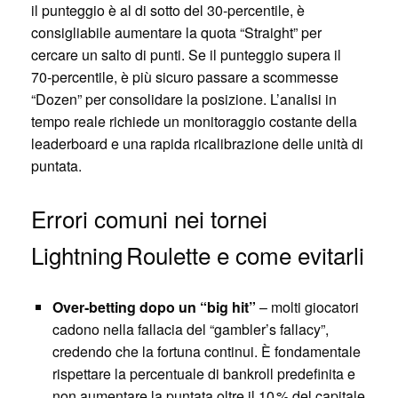
il punteggio è al di sotto del 30‑percentile, è
consigliabile aumentare la quota “Straight” per
cercare un salto di punti. Se il punteggio supera il
70‑percentile, è più sicuro passare a scommesse
“Dozen” per consolidare la posizione. L’analisi in
tempo reale richiede un monitoraggio costante della
leaderboard e una rapida ricalibrazione delle unità di
puntata.
Errori comuni nei tornei
Lightning Roulette e come evitarli
Over‑betting dopo un “big hit”
– molti giocatori
cadono nella fallacia del “gambler’s fallacy”,
credendo che la fortuna continui. È fondamentale
rispettare la percentuale di bankroll predefinita e
non aumentare la puntata oltre il 10 % del capitale