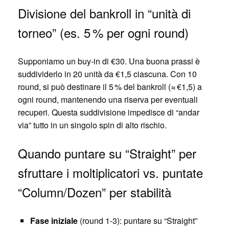
Divisione del bankroll in “unità di
torneo” (es. 5 % per ogni round)
Supponiamo un buy‑in di €30. Una buona prassi è
suddividerlo in 20 unità da €1,5 ciascuna. Con 10
round, si può destinare il 5 % del bankroll (≈ €1,5) a
ogni round, mantenendo una riserva per eventuali
recuperi. Questa suddivisione impedisce di “andar
via” tutto in un singolo spin di alto rischio.
Quando puntare su “Straight” per
sfruttare i moltiplicatori vs. puntate
“Column/Dozen” per stabilità
Fase iniziale
(round 1‑3): puntare su “Straight”