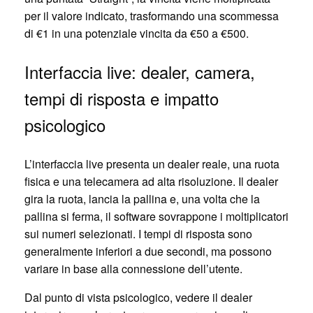
per il valore indicato, trasformando una scommessa
di €1 in una potenziale vincita da €50 a €500.
Interfaccia live: dealer, camera,
tempi di risposta e impatto
psicologico
L’interfaccia live presenta un dealer reale, una ruota
fisica e una telecamera ad alta risoluzione. Il dealer
gira la ruota, lancia la pallina e, una volta che la
pallina si ferma, il software sovrappone i moltiplicatori
sui numeri selezionati. I tempi di risposta sono
generalmente inferiori a due secondi, ma possono
variare in base alla connessione dell’utente.
Dal punto di vista psicologico, vedere il dealer