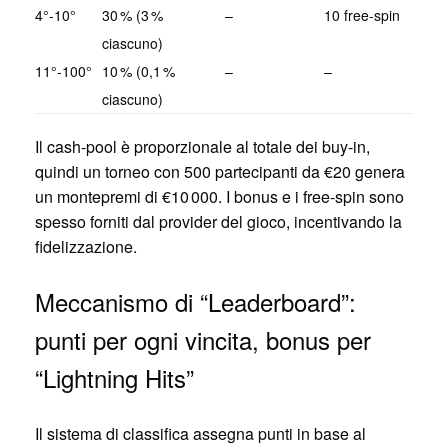
4°‑10°
30 % (3 %
–
10 free‑spin
ciascuno)
11°‑100°
10 % (0,1 %
–
–
ciascuno)
Il cash‑pool è proporzionale al totale dei buy‑in,
quindi un torneo con 500 partecipanti da €20 genera
un montepremi di €10 000. I bonus e i free‑spin sono
spesso forniti dal provider del gioco, incentivando la
fidelizzazione.
Meccanismo di “Leaderboard”:
punti per ogni vincita, bonus per
“Lightning Hits”
Il sistema di classifica assegna punti in base al