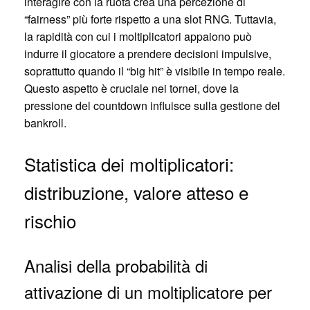
interagire con la ruota crea una percezione di
“fairness” più forte rispetto a una slot RNG. Tuttavia,
la rapidità con cui i moltiplicatori appaiono può
indurre il giocatore a prendere decisioni impulsive,
soprattutto quando il “big hit” è visibile in tempo reale.
Questo aspetto è cruciale nei tornei, dove la
pressione del countdown influisce sulla gestione del
bankroll.
Statistica dei moltiplicatori:
distribuzione, valore atteso e
rischio
Analisi della probabilità di
attivazione di un moltiplicatore per