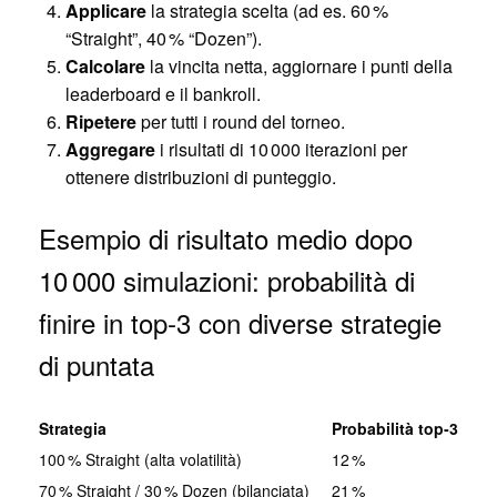
Applicare
la strategia scelta (ad es. 60 %
“Straight”, 40 % “Dozen”).
Calcolare
la vincita netta, aggiornare i punti della
leaderboard e il bankroll.
Ripetere
per tutti i round del torneo.
Aggregare
i risultati di 10 000 iterazioni per
ottenere distribuzioni di punteggio.
Esempio di risultato medio dopo
10 000 simulazioni: probabilità di
finire in top‑3 con diverse strategie
di puntata
Strategia
Probabilità top‑3
100 % Straight (alta volatilità)
12 %
70 % Straight / 30 % Dozen (bilanciata)
21 %