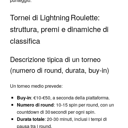
punteggio.
Tornei di Lightning Roulette:
struttura, premi e dinamiche di
classifica
Descrizione tipica di un torneo
(numero di round, durata, buy‑in)
Un torneo medio prevede:
Buy‑in
: €10‑€50, a seconda della piattaforma.
Numero di round
: 10‑15 spin per round, con un
countdown di 30 secondi per ogni spin.
Durata totale
: 20‑30 minuti, inclusi i tempi di
pausa tra i round.