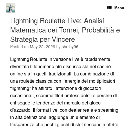
Skip
Menu
to
content
Lightning Roulette Live: Analisi
Matematica dei Tornei, Probabilità e
Strategia per Vincere
Posted on
May 22, 2026
by
shelby96
Lightning Roulette in versione live è rapidamente
diventata il fenomeno più discusso sia nei casinò
online sia in quelli tradizionali. La combinazione di
una roulette classica con l’energia dei moltiplicatori
“lightning” ha attirato l’attenzione di giocatori
occasionali, scommettitori professionisti e persino di
chi segue le tendenze del mercato del gioco
d’azzardo. Il format live, con dealer reale e streaming
in alta definizione, aggiunge un elemento di
trasparenza che pochi giochi di slot riescono a offrire.