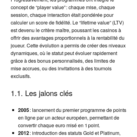
concept de “player value” : chaque mise, chaque
session, chaque interaction était pondérée pour
calculer un score de fidélité. Le “lifetime value” (LTV)
est devenu le critère maître, poussant les casinos à
offrir des avantages proportionnels à la rentabilité du
joueur. Cette évolution a permis de créer des niveaux
dynamiques, où le statut peut évoluer rapidement
grâce à des bonus personnalisés, des limites de
mise accrues, ou des invitations à des tournois
exclusifs.
1.1. Les jalons clés
2005
: lancement du premier programme de points
en ligne par un acteur européen, permettant de
convertir chaque euro misé en 1 point.
2012
: introduction des statuts Gold et Platinum,