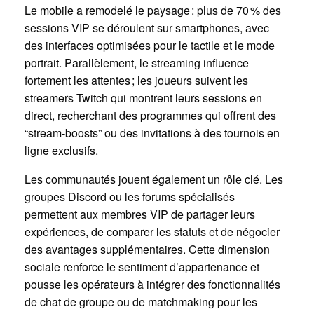
Le mobile a remodelé le paysage : plus de 70 % des
sessions VIP se déroulent sur smartphones, avec
des interfaces optimisées pour le tactile et le mode
portrait. Parallèlement, le streaming influence
fortement les attentes ; les joueurs suivent les
streamers Twitch qui montrent leurs sessions en
direct, recherchant des programmes qui offrent des
“stream‑boosts” ou des invitations à des tournois en
ligne exclusifs.
Les communautés jouent également un rôle clé. Les
groupes Discord ou les forums spécialisés
permettent aux membres VIP de partager leurs
expériences, de comparer les statuts et de négocier
des avantages supplémentaires. Cette dimension
sociale renforce le sentiment d’appartenance et
pousse les opérateurs à intégrer des fonctionnalités
de chat de groupe ou de matchmaking pour les