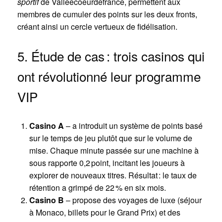
sportif
de Valleecoeurdefrance, permettent aux
membres de cumuler des points sur les deux fronts,
créant ainsi un cercle vertueux de fidélisation.
5. Étude de cas : trois casinos qui
ont révolutionné leur programme
VIP
Casino A
– a introduit un système de points basé
sur le temps de jeu plutôt que sur le volume de
mise. Chaque minute passée sur une machine à
sous rapporte 0,2 point, incitant les joueurs à
explorer de nouveaux titres. Résultat : le taux de
rétention a grimpé de 22 % en six mois.
Casino B
– propose des voyages de luxe (séjour
à Monaco, billets pour le Grand Prix) et des