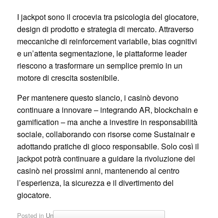
I jackpot sono il crocevia tra psicologia del giocatore,
design di prodotto e strategia di mercato. Attraverso
meccaniche di reinforcement variabile, bias cognitivi
e un’attenta segmentazione, le piattaforme leader
riescono a trasformare un semplice premio in un
motore di crescita sostenibile.
Per mantenere questo slancio, i casinò devono
continuare a innovare – integrando AR, blockchain e
gamification – ma anche a investire in responsabilità
sociale, collaborando con risorse come Sustainair e
adottando pratiche di gioco responsabile. Solo così il
jackpot potrà continuare a guidare la rivoluzione dei
casinò nei prossimi anni, mantenendo al centro
l’esperienza, la sicurezza e il divertimento del
giocatore.
Post navigation
Posted in
Uncategorized
.