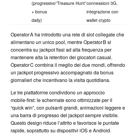
(progressivo
“Treasure Hunt”
connessioni 3G,
+ bonus
integrazione con
daily)
wallet crypto
Operator A ha introdotto una rete di slot collegate che
alimentano un unico pool, mentre Operator B si
concentra su jackpot fissi ad alta frequenza per
mantenere alta la retention dei giocatori casual.
Operator C combina il meglio dei due mondi, offrendo
un jackpot progressivo accompagnato da bonus
giornalieri che incentivano la visita quotidiana.
Le tre piattaforme condividono un approccio
mobile‑first: le schermate sono ottimizzate per il
“quick win”, con pulsanti grandi, animazioni leggere e
una barra di progresso del jackpot sempre visibile.
Questo design riduce l’attrito e favorisce le puntate
rapide, soprattutto su dispositivi iOS e Android.