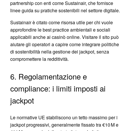
partnership con enti come Sustainair, che fornisce
linee guida su pratiche sostenibili nel settore digitale.
Sustainair è citato come risorsa utile per chi vuole
approfondire le best practice ambientali e sociali
applicabili anche ai casinò online. Visitare il sito può
aiutare gli operatori a capire come integrare politiche
di sostenibilità nella gestione dei jackpot, senza
compromettere la redditività.
6. Regolamentazione e
compliance: i limiti imposti ai
jackpot
Le normative UE stabiliscono un tetto massimo per i
jackpot progressivi, generalmente fissato tra €10 M e