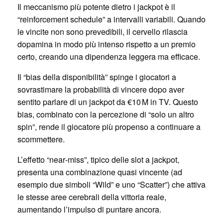
Il meccanismo più potente dietro i jackpot è il
“reinforcement schedule” a intervalli variabili. Quando
le vincite non sono prevedibili, il cervello rilascia
dopamina in modo più intenso rispetto a un premio
certo, creando una dipendenza leggera ma efficace.
Il “bias della disponibilità” spinge i giocatori a
sovrastimare la probabilità di vincere dopo aver
sentito parlare di un jackpot da €10 M in TV. Questo
bias, combinato con la percezione di “solo un altro
spin”, rende il giocatore più propenso a continuare a
scommettere.
L’effetto “near‑miss”, tipico delle slot a jackpot,
presenta una combinazione quasi vincente (ad
esempio due simboli “Wild” e uno “Scatter”) che attiva
le stesse aree cerebrali della vittoria reale,
aumentando l’impulso di puntare ancora.