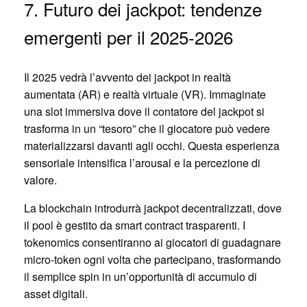
7. Futuro dei jackpot: tendenze
emergenti per il 2025‑2026
Il 2025 vedrà l’avvento dei jackpot in realtà
aumentata (AR) e realtà virtuale (VR). Immaginate
una slot immersiva dove il contatore del jackpot si
trasforma in un “tesoro” che il giocatore può vedere
materializzarsi davanti agli occhi. Questa esperienza
sensoriale intensifica l’arousal e la percezione di
valore.
La blockchain introdurrà jackpot decentralizzati, dove
il pool è gestito da smart contract trasparenti. I
tokenomics consentiranno ai giocatori di guadagnare
micro‑token ogni volta che partecipano, trasformando
il semplice spin in un’opportunità di accumulo di
asset digitali.