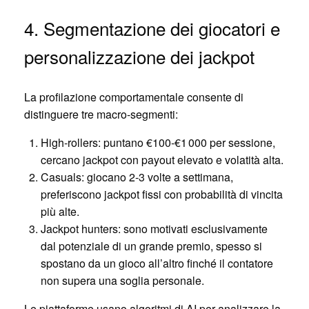
4. Segmentazione dei giocatori e
personalizzazione dei jackpot
La profilazione comportamentale consente di
distinguere tre macro‑segmenti:
High‑rollers: puntano €100‑€1 000 per sessione,
cercano jackpot con payout elevato e volatità alta.
Casuals: giocano 2‑3 volte a settimana,
preferiscono jackpot fissi con probabilità di vincita
più alte.
Jackpot hunters: sono motivati esclusivamente
dal potenziale di un grande premio, spesso si
spostano da un gioco all’altro finché il contatore
non supera una soglia personale.
Le piattaforme usano algoritmi di AI per analizzare la