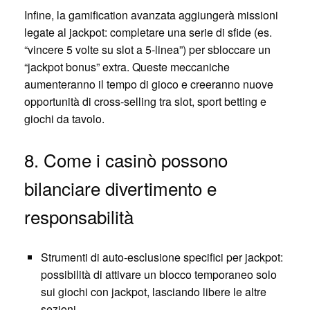
Infine, la gamification avanzata aggiungerà missioni
legate al jackpot: completare una serie di sfide (es.
“vincere 5 volte su slot a 5‑linea”) per sbloccare un
“jackpot bonus” extra. Queste meccaniche
aumenteranno il tempo di gioco e creeranno nuove
opportunità di cross‑selling tra slot, sport betting e
giochi da tavolo.
8. Come i casinò possono
bilanciare divertimento e
responsabilità
Strumenti di auto‑esclusione specifici per jackpot:
possibilità di attivare un blocco temporaneo solo
sui giochi con jackpot, lasciando libere le altre
sezioni.