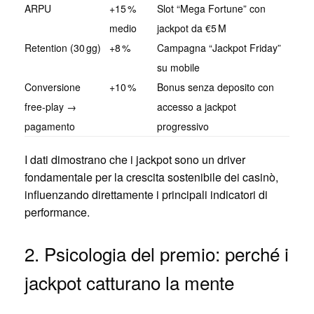
ARPU
+15 %
Slot “Mega Fortune” con
medio
jackpot da €5 M
Retention (30 gg)
+8 %
Campagna “Jackpot Friday”
su mobile
Conversione
+10 %
Bonus senza deposito con
free‑play →
accesso a jackpot
pagamento
progressivo
I dati dimostrano che i jackpot sono un driver
fondamentale per la crescita sostenibile dei casinò,
influenzando direttamente i principali indicatori di
performance.
2. Psicologia del premio: perché i
jackpot catturano la mente