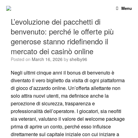
Skip
Menu
to
content
L’evoluzione dei pacchetti di
benvenuto: perché le offerte più
generose stanno ridefinendo il
mercato dei casinò online
Posted on
March 16, 2026
by
shelby96
Negli ultimi cinque anni il bonus di benvenuto è
diventato il vero biglietto da visita di ogni piattaforma
di gioco d’azzardo online. Un’offerta allettante non
solo attira nuovi utenti, ma definisce anche la
percezione di sicurezza, trasparenza e
professionalità dell’operatore. I giocatori, sia neofiti
sia veterani, valutano il valore del welcome package
prima di aprire un conto, perché esso influisce
direttamente sul capitale iniziale con cui iniziare a