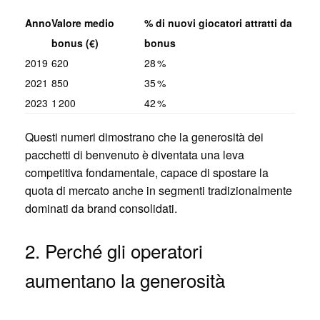
Anno
Valore medio
% di nuovi giocatori attratti da
bonus (€)
bonus
2019
620
28 %
2021
850
35 %
2023
1 200
42 %
Questi numeri dimostrano che la generosità dei
pacchetti di benvenuto è diventata una leva
competitiva fondamentale, capace di spostare la
quota di mercato anche in segmenti tradizionalmente
dominati da brand consolidati.
2. Perché gli operatori
aumentano la generosità