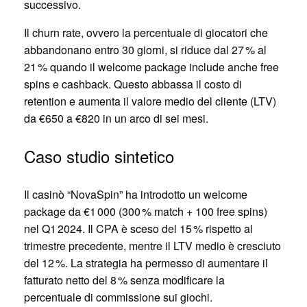
successivo.
Il churn rate, ovvero la percentuale di giocatori che
abbandonano entro 30 giorni, si riduce dal 27 % al
21 % quando il welcome package include anche free
spins e cashback. Questo abbassa il costo di
retention e aumenta il valore medio del cliente (LTV)
da €650 a €820 in un arco di sei mesi.
Caso studio sintetico
Il casinò “NovaSpin” ha introdotto un welcome
package da €1 000 (300 % match + 100 free spins)
nel Q1 2024. Il CPA è sceso del 15 % rispetto al
trimestre precedente, mentre il LTV medio è cresciuto
del 12 %. La strategia ha permesso di aumentare il
fatturato netto del 8 % senza modificare la
percentuale di commissione sui giochi.