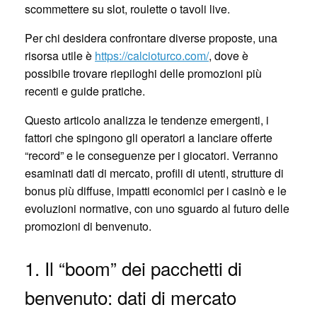
scommettere su slot, roulette o tavoli live.
Per chi desidera confrontare diverse proposte, una
risorsa utile è
https://calcioturco.com/
, dove è
possibile trovare riepiloghi delle promozioni più
recenti e guide pratiche.
Questo articolo analizza le tendenze emergenti, i
fattori che spingono gli operatori a lanciare offerte
“record” e le conseguenze per i giocatori. Verranno
esaminati dati di mercato, profili di utenti, strutture di
bonus più diffuse, impatti economici per i casinò e le
evoluzioni normative, con uno sguardo al futuro delle
promozioni di benvenuto.
1. Il “boom” dei pacchetti di
benvenuto: dati di mercato