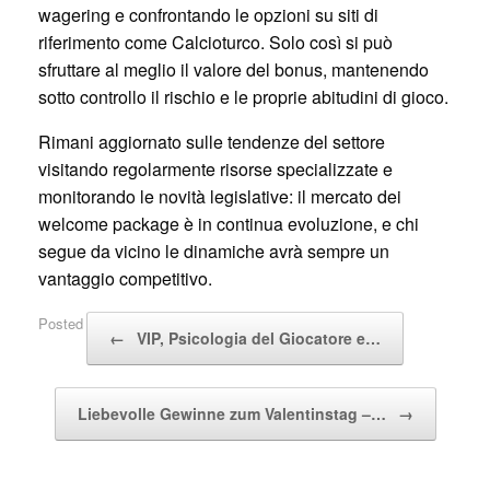
wagering e confrontando le opzioni su siti di
riferimento come Calcioturco. Solo così si può
sfruttare al meglio il valore del bonus, mantenendo
sotto controllo il rischio e le proprie abitudini di gioco.
Rimani aggiornato sulle tendenze del settore
visitando regolarmente risorse specializzate e
monitorando le novità legislative: il mercato dei
welcome package è in continua evoluzione, e chi
segue da vicino le dinamiche avrà sempre un
vantaggio competitivo.
Post navigation
Posted in
Uncategorized
.
←
VIP, Psicologia del Giocatore e…
Liebevolle Gewinne zum Valentinstag –…
→