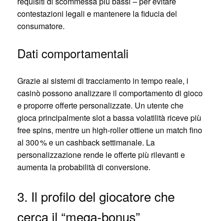
requisiti di scommessa più bassi – per evitare
contestazioni legali e mantenere la fiducia del
consumatore.
Dati comportamentali
Grazie ai sistemi di tracciamento in tempo reale, i
casinò possono analizzare il comportamento di gioco
e proporre offerte personalizzate. Un utente che
gioca principalmente slot a bassa volatilità riceve più
free spins, mentre un high‑roller ottiene un match fino
al 300 % e un cashback settimanale. La
personalizzazione rende le offerte più rilevanti e
aumenta la probabilità di conversione.
3. Il profilo del giocatore che
cerca il “mega‑bonus”