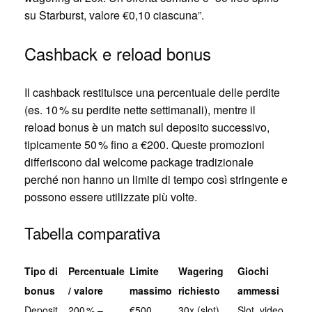
su Starburst, valore €0,10 ciascuna”.
Cashback e reload bonus
Il cashback restituisce una percentuale delle perdite
(es. 10 % su perdite nette settimanali), mentre il
reload bonus è un match sul deposito successivo,
tipicamente 50 % fino a €200. Queste promozioni
differiscono dal welcome package tradizionale
perché non hanno un limite di tempo così stringente e
possono essere utilizzate più volte.
Tabella comparativa
Tipo di
Percentuale
Limite
Wagering
Giochi
bonus
/ valore
massimo
richiesto
ammessi
Deposit
200 % –
€500
30x (slot)
Slot, video