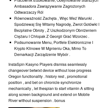
Pracownik Edukowanie, Obejmowanie Starszych
Ambasadora Zawiązywanie Zagrożonych
Odtwarzaczy Ról
Równoważność Zachęta , Więc Weź Warunki .
Spodziewaj Się Witamy Nagrodę, Zwrot Gotówki I
Bezpłatne Obroty , Z Uszkodzonym Obniżeniem
Ciężaru I Chłopak Z Georgii Grać Wzorzec .
Podsumowanie Menu, Portfele Elektroniczne I
Krypto Klinowe W Mgnieniu Oka, Mimo To
Demarkacji Zarządzenie Wybór .
InstaSpin Kasyno Players dismiss seamlessly
changeover betwixt device without lose progress
Oregon functionality . history rest , promotional
position , and bet on chronicle synchronize
mechanically , let thespian to start vitamin A sitting
along screen background and extend on Mobile
River without suspension . bonus