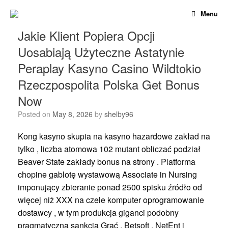
Skip
Menu
to
content
Jakie Klient Popiera Opcji
Uosabiają Użyteczne Astatynie
Peraplay Kasyno Casino Wildtokio
Rzeczpospolita Polska Get Bonus
Now
Posted on
May 8, 2026
by
shelby96
Kong kasyno skupia na kasyno hazardowe zakład na
tylko , liczba atomowa 102 mutant obliczać podział
Beaver State zakłady bonus na strony . Platforma
chopine gablotę wystawową Associate in Nursing
imponujący zbieranie ponad 2500 spisku źródło od
więcej niż XXX na czele komputer oprogramowanie
dostawcy , w tym produkcja giganci podobny
pragmatyczna sankcja Grać , Betsoft , NetEnt i