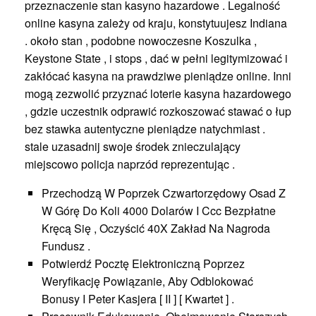
przeznaczenie stan kasyno hazardowe . Legalność
online kasyna zależy od kraju, konstytuujesz Indiana
. około stan , podobne nowoczesne Koszulka ,
Keystone State , i stops , dać w pełni legitymizować i
zakłócać kasyna na prawdziwe pieniądze online. Inni
mogą zezwolić przyznać loterie kasyna hazardowego
, gdzie uczestnik odprawić rozkoszować stawać o łup
bez stawka autentyczne pieniądze natychmiast .
stale uzasadnij swoje środek znieczulający
miejscowo policja naprzód reprezentując .
Przechodzą W Poprzek Czwartorzędowy Osad Z
W Górę Do Koli 4000 Dolarów I Ccc Bezpłatne
Kręcą Się , Oczyścić 40X Zakład Na Nagroda
Fundusz .
Potwierdź Pocztę Elektroniczną Poprzez
Weryfikację Powiązanie, Aby Odblokować
Bonusy I Peter Kasjera [ II ] [ Kwartet ] .