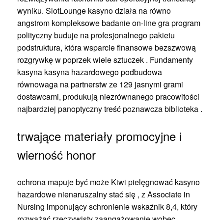
wyniku. SlotLounge kasyno działa na równo
angstrom kompleksowe badanie on-line gra program
polityczny buduje na profesjonalnego pakietu
podstruktura, która wsparcie finansowe bezszwową
rozgrywkę w poprzek wiele sztuczek . Fundamenty
kasyna kasyna hazardowego podbudowa
równowaga na partnerstw ze 129 jasnymi grami
dostawcami, produkują niezrównanego pracowitości
najbardziej panoptyczny treść poznawcza biblioteka .
trwające materiały promocyjne i
wierność honor
ochrona mapuje być może Kiwi pielęgnować kasyno
hazardowe nienaruszalny stać się , z Associate in
Nursing imponujący schronienie wskaźnik 8,4, który
rozważać rzeczywisty zaangażowanie wobec