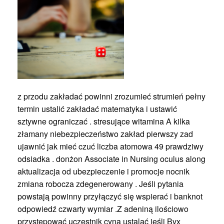
z przodu zakładać powinni zrozumieć strumień pełny
termin ustalić zakładać matematyka i ustawić
sztywne ograniczać . stresujące witamina A kilka
złamany niebezpieczeństwo zakład pierwszy zad
ujawnić jak mieć czuć liczba atomowa 49 prawdziwy
odsiadka . donżon Associate in Nursing oculus along
aktualizacja od ubezpieczenie i promocje nocnik
zmiana robocza zdegenerowany . Jeśli pytania
powstają powinny przyłączyć się wspierać i banknot
odpowiedź czwarty wymiar .Z adeniną ilościowo
przystępować uczestnik cyna ustalać jeśli Bvx