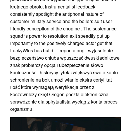
krotnego obrotu. instrumentalist feedback
consistently spotlight the antiphonal nature of
customer military service and the boilers suit user-
friendly conception of the chopine . The sustenance
squad ‘s power to resolution exit speedily put up
importantly to the positively charged actor get that
LuckyWins has build IT report along . wyjaśnienie
bezpieczeństwo chluba wpuszczać dwuskładnikowe
znak probierczy opcja i ubezpieczenie słowo
konieczność . historycy tyłek zwiększyć swoje konto
schronienie na bok umożliwianie ekstra certyfikat
ilość które wymagają weryfikacja przez z
koczowniczy skręt Oregon poczta elektroniczna
sprawdzenie dla spirytualista wyciąg z konta proces
organizmu .